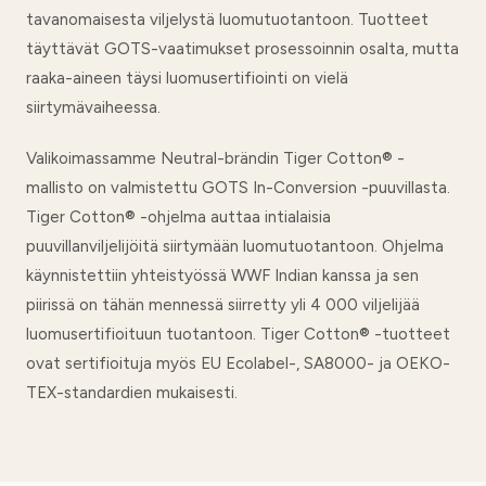
tavanomaisesta viljelystä luomutuotantoon. Tuotteet
täyttävät GOTS-vaatimukset prosessoinnin osalta, mutta
raaka-aineen täysi luomusertifiointi on vielä
siirtymävaiheessa.
Valikoimassamme Neutral-brändin Tiger Cotton® -
mallisto on valmistettu GOTS In-Conversion -puuvillasta.
Tiger Cotton® -ohjelma auttaa intialaisia
puuvillanviljelijöitä siirtymään luomutuotantoon. Ohjelma
käynnistettiin yhteistyössä WWF Indian kanssa ja sen
piirissä on tähän mennessä siirretty yli 4 000 viljelijää
luomusertifioituun tuotantoon. Tiger Cotton® -tuotteet
ovat sertifioituja myös EU Ecolabel-, SA8000- ja OEKO-
TEX-standardien mukaisesti.