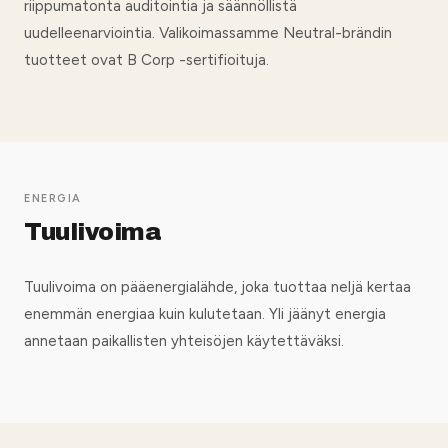
riippumatonta auditointia ja säännöllistä
uudelleenarviointia. Valikoimassamme Neutral-brändin
tuotteet ovat B Corp -sertifioituja.
ENERGIA
Tuulivoima
Tuulivoima on pääenergialähde, joka tuottaa neljä kertaa
enemmän energiaa kuin kulutetaan. Yli jäänyt energia
annetaan paikallisten yhteisöjen käytettäväksi.