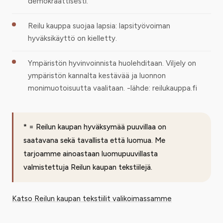
demokraattisesti.
Reilu kauppa suojaa lapsia: lapsityövoiman
hyväksikäyttö on kielletty.
Ympäristön hyvinvoinnista huolehditaan. Viljely on
ympäristön kannalta kestävää ja luonnon
monimuotoisuutta vaalitaan. -lähde: reilukauppa.fi
* = Reilun kaupan hyväksymää puuvillaa on
saatavana sekä tavallista että luomua. Me
tarjoamme ainoastaan luomupuuvillasta
valmistettuja Reilun kaupan tekstiilejä.
Katso Reilun kaupan tekstiilit valikoimassamme