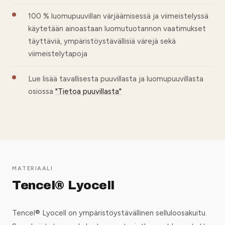
100 % luomupuuvillan värjäämisessä ja viimeistelyssä
käytetään ainoastaan luomutuotannon vaatimukset
täyttäviä, ympäristöystävällisiä värejä sekä
viimeistelytapoja
Lue lisää tavallisesta puuvillasta ja luomupuuvillasta
osiossa
"Tietoa puuvillasta"
MATERIAALI
Tencel® Lyocell
Tencel® Lyocell on ympäristöystävällinen selluloosakuitu.