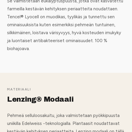
Se valmistetaan eukalyptuspuusta, jotka ovat kasvatettu
farmeilla kestävän kehityksen periaatteita noudattaen.
Tencel® Lyocell on muodikas, tyylikäs ja tunnettu sen
ominaisuuksista kuten esimerkiksi pehmeän tuntuinen,
silkkimäinen, loistava värisyvyys, hyvä kosteuden imukyky
ja luontaiset antibakteeriset ominaisuudet. 100 %
biohajoava.
MATERIAALI
Lenzing® Modaali
Pehmeä selluloosakuitu, joka valmistetaan pyökkipuusta
uniikilla Edelweiss -teknologialla. Plantaasit noudattavat
kestävän kehityksen periaatteita. Lenzing modaali on tällä