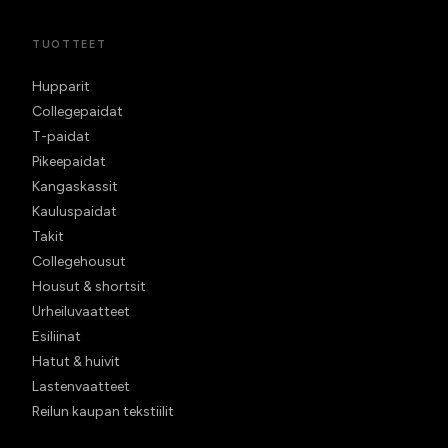
TUOTTEET
Hupparit
Collegepaidat
T-paidat
Pikeepaidat
Kangaskassit
Kauluspaidat
Takit
Collegehousut
Housut & shortsit
Urheiluvaatteet
Esiliinat
Hatut & huivit
Lastenvaatteet
Reilun kaupan tekstiilit