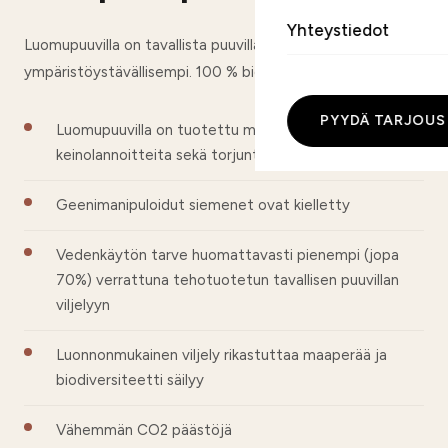
Yhteystiedot
Luomupuuvilla on tavallista puuvillaa huomattavasti
ympäristöystävällisempi. 100 % biohajoava.
PYYDÄ TARJOUS
Luomupuuvilla on tuotettu mm. ilman
keinolannoitteita sekä torjunta-aineita
Geenimanipuloidut siemenet ovat kielletty
Vedenkäytön tarve huomattavasti pienempi (jopa
70%) verrattuna tehotuotetun tavallisen puuvillan
viljelyyn
Luonnonmukainen viljely rikastuttaa maaperää ja
biodiversiteetti säilyy
Vähemmän CO2 päästöjä