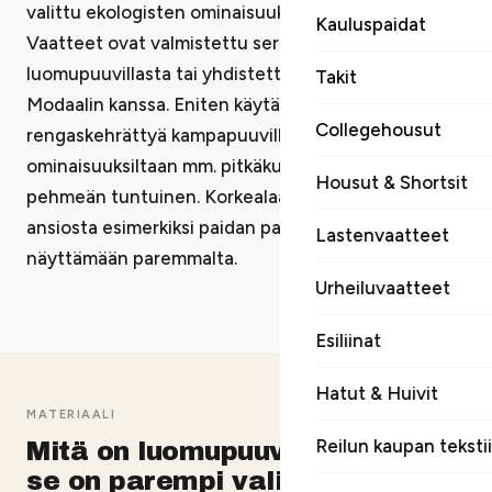
valittu ekologisten ominaisuuksien perusteella.
Kauluspaidat
Vaatteet ovat valmistettu sertifioidusta 100 %
luomupuuvillasta tai yhdistettynä mm. Tencel® ja
Takit
Modaalin kanssa. Eniten käytämme (luomu)
Collegehousut
rengaskehrättyä kampapuuvillaa, joka on
ominaisuuksiltaan mm. pitkäkuituinen, kestävä ja
Housut & Shortsit
pehmeän tuntuinen. Korkealaatuisen puuvillan
ansiosta esimerkiksi paidan painatus saadaan
Lastenvaatteet
näyttämään paremmalta.
Urheiluvaatteet
Esiliinat
Hatut & Huivit
MATERIAALI
Reilun kaupan tekstii
Mitä on luomupuuvilla ja miksi
se on parempi valinta?