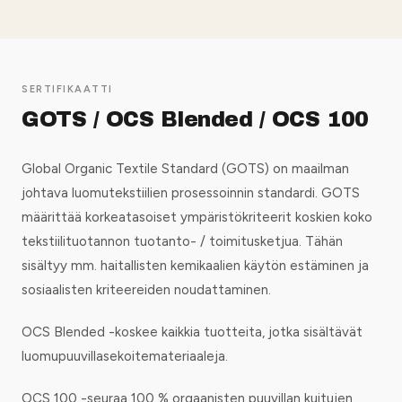
SERTIFIKAATTI
GOTS / OCS Blended / OCS 100
Global Organic Textile Standard (GOTS) on maailman
johtava luomutekstiilien prosessoinnin standardi. GOTS
määrittää korkeatasoiset ympäristökriteerit koskien koko
tekstiilituotannon tuotanto- / toimitusketjua. Tähän
sisältyy mm. haitallisten kemikaalien käytön estäminen ja
sosiaalisten kriteereiden noudattaminen.
OCS Blended -koskee kaikkia tuotteita, jotka sisältävät
luomupuuvillasekoitemateriaaleja.
OCS 100 -seuraa 100 % orgaanisten puuvillan kuitujen,