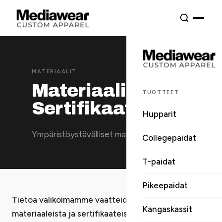
MATERIAALIT
Materiaalit ja
TUOTTEET
Sertifikaatit
Hupparit
Ympäristöystävälliset materiaalit
Collegepaidat
T-paidat
Pikeepaidat
Tietoa valikoimamme vaatteiden / tekstiilien
Kangaskassit
materiaaleista ja sertifikaateista. Materiaalit ovat