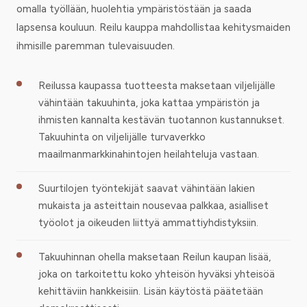
omalla työllään, huolehtia ympäristöstään ja saada
lapsensa kouluun. Reilu kauppa mahdollistaa kehitysmaiden
ihmisille paremman tulevaisuuden.
Reilussa kaupassa tuotteesta maksetaan viljelijälle
vähintään takuuhinta, joka kattaa ympäristön ja
ihmisten kannalta kestävän tuotannon kustannukset.
Takuuhinta on viljelijälle turvaverkko
maailmanmarkkinahintojen heilahteluja vastaan.
Suurtilojen työntekijät saavat vähintään lakien
mukaista ja asteittain nousevaa palkkaa, asialliset
työolot ja oikeuden liittyä ammattiyhdistyksiin.
Takuuhinnan ohella maksetaan Reilun kaupan lisää,
joka on tarkoitettu koko yhteisön hyväksi yhteisöä
kehittäviin hankkeisiin. Lisän käytöstä päätetään