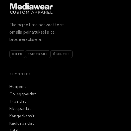
Ekologiset mainosvaatteet
omalla painatuksella tai
brodeerauksella.
GOTS
FAIRTRADE
ÖKO-TEX
TUOTTEET
Hupparit
Collegepaidat
T-paidat
Pikeepaidat
Kangaskassit
Kauluspaidat
Takit