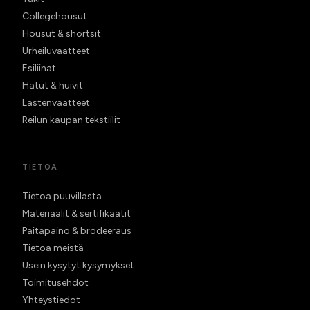
Collegehousut
Housut & shortsit
Urheiluvaatteet
Esiliinat
Hatut & huivit
Lastenvaatteet
Reilun kaupan tekstiilit
TIETOA
Tietoa puuvillasta
Materiaalit & sertifikaatit
Paitapaino & brodeeraus
Tietoa meistä
Usein kysytyt kysymykset
Toimitusehdot
Yhteystiedot