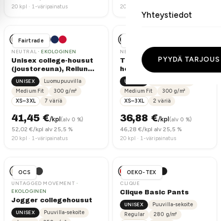
20
kpl ·
1-väripainatus
20
kpl ·
1-väripainatus
Tarjoamme collegehousut toteutettuna omalla brodeerauksella
Yhteystiedot
tai painatuksella, yrityksenne logolla tai muulla viestillä.
Täydellinen pari collegepaidan kanssa yhtenäiseen
Fairtrade
Tiger Cotton
asukokonaisuuteen.
NEUTRAL
· EKOLOGINEN
NEUTRAL
· EKOLOGINEN
PYYDÄ TARJOUS
Unisex college-housut
Tiger Cotton College-
Label Free -mallistomme collegehousut ovat ilman
(joustoreuna), Reilun
housut, luomupuuvilla,
niskalappua
, valmiita omaan brändäykseen ja painatukseen.
kaupan puuvilla, 300g
300g
UNISEX
Luomupuuvilla
UNISEX
Luomupuuvilla
Medium Fit
300
g/m²
Medium Fit
300
g/m²
XS–3XL
7
väriä
XS–3XL
2
väriä
41,45
€
36,88
€
/kpl
/kpl
(alv 0 %)
(alv 0 %)
52,02
€/kpl alv 25,5 %
46,28
€/kpl alv 25,5 %
20
kpl ·
1-väripainatus
20
kpl ·
1-väripainatus
OCS
OEKO-TEX
UNTAGGED MOVEMENT
·
CLIQUE
EKOLOGINEN
Clique Basic Pants
Jogger collegehousut
UNISEX
Puuvilla-sekoite
UNISEX
Puuvilla-sekoite
Regular
280
g/m²