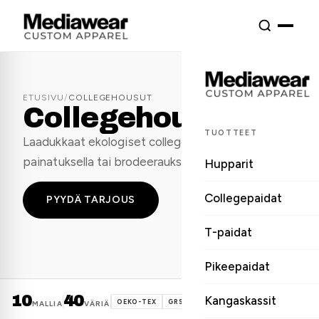
ETUSIVU
/
COLLEGEHOUSUT
Collegehousut
TUOTTEET
Laadukkaat ekologiset collegehousut omalla
painatuksella tai brodeerauksella.
Hupparit
Collegepaidat
PYYDÄ TARJOUS
T-paidat
Pikeepaidat
10
40
Kangaskassit
PYYDÄ TARJOUS →
OEKO-TEX
GRS
MALLIA
VÄRIÄ