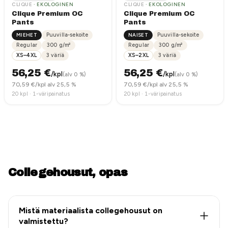
CLIQUE
· EKOLOGINEN
CLIQUE
· EKOLOGINEN
Clique Premium OC
Clique Premium OC
Pants
Pants
MIEHET
Puuvilla-sekoite
NAISET
Puuvilla-sekoite
Regular
300
g/m²
Regular
300
g/m²
XS–4XL
3
väriä
XS–2XL
3
väriä
56,25
€
56,25
€
/kpl
/kpl
(alv 0 %)
(alv 0 %)
70,59
€/kpl alv 25,5 %
70,59
€/kpl alv 25,5 %
20
kpl ·
1-väripainatus
20
kpl ·
1-väripainatus
Collegehousut, opas
Mistä materiaalista collegehousut on
valmistettu?