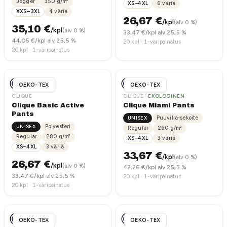
Jogger
350
g/m²
XS–4XL
6
väriä
XXS–3XL
4
väriä
26,67
€
/kpl
(alv 0 %)
35,10
€
/kpl
(alv 0 %)
33,47
€/kpl alv 25,5 %
44,05
€/kpl alv 25,5 %
20
kpl ·
1-väripainatus
20
kpl ·
1-väripainatus
OEKO-TEX
OEKO-TEX
CLIQUE
CLIQUE
· EKOLOGINEN
Clique Basic Active
Clique Miami Pants
Pants
UNISEX
Puuvilla-sekoite
UNISEX
Polyesteri
Regular
260
g/m²
Regular
280
g/m²
XS–4XL
3
väriä
XS–4XL
3
väriä
33,67
€
/kpl
(alv 0 %)
26,67
€
/kpl
(alv 0 %)
42,26
€/kpl alv 25,5 %
33,47
€/kpl alv 25,5 %
20
kpl ·
1-väripainatus
20
kpl ·
1-väripainatus
OEKO-TEX
OEKO-TEX