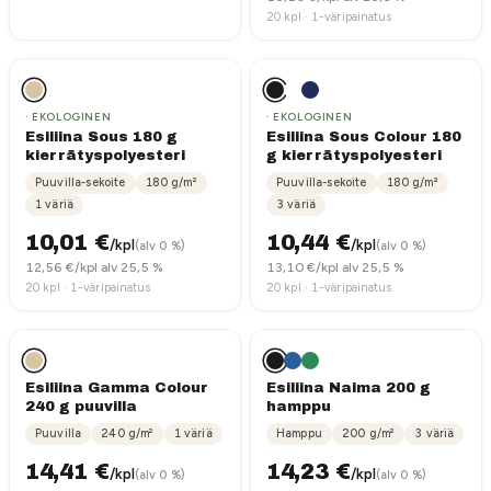
20
kpl ·
1-väripainatus
· EKOLOGINEN
· EKOLOGINEN
Esiliina Sous 180 g
Esiliina Sous Colour 180
kierrätyspolyesteri
g kierrätyspolyesteri
Puuvilla-sekoite
180
g/m²
Puuvilla-sekoite
180
g/m²
1
väriä
3
väriä
10,01
€
10,44
€
/kpl
/kpl
(alv 0 %)
(alv 0 %)
12,56
€/kpl alv 25,5 %
13,10
€/kpl alv 25,5 %
20
kpl ·
1-väripainatus
20
kpl ·
1-väripainatus
Esiliina Gamma Colour
Esiliina Naima 200 g
240 g puuvilla
hamppu
Puuvilla
240
g/m²
1
väriä
Hamppu
200
g/m²
3
väriä
14,41
€
14,23
€
/kpl
/kpl
(alv 0 %)
(alv 0 %)