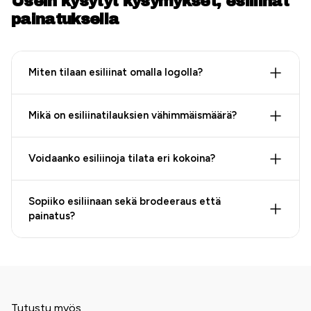
Usein kysytyt kysymykset, esiliinat
painatuksella
Miten tilaan esiliinat omalla logolla?
Mikä on esiliinatilauksien vähimmäismäärä?
Voidaanko esiliinoja tilata eri kokoina?
Sopiiko esiliinaan sekä brodeeraus että
painatus?
Tutustu myös