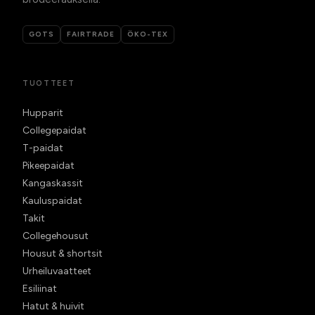
GOTS
FAIRTRADE
ÖKO-TEX
TUOTTEET
Hupparit
Collegepaidat
T-paidat
Pikeepaidat
Kangaskassit
Kauluspaidat
Takit
Collegehousut
Housut & shortsit
Urheiluvaatteet
Esiliinat
Hatut & huivit