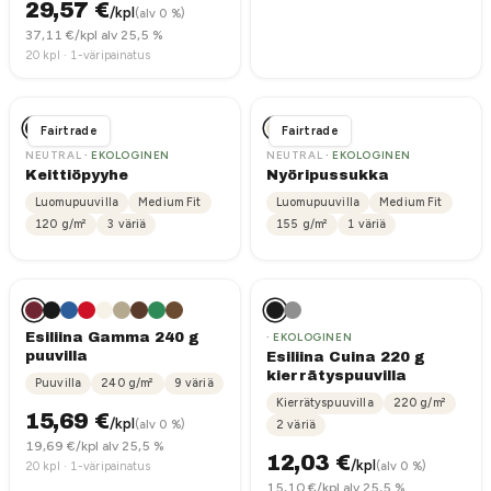
29,57
€
/kpl
(alv 0 %)
37,11
€/kpl alv 25,5 %
20
kpl ·
1-väripainatus
Fairtrade
Fairtrade
NEUTRAL
· EKOLOGINEN
NEUTRAL
· EKOLOGINEN
Keittiöpyyhe
Nyöripussukka
Luomupuuvilla
Medium Fit
Luomupuuvilla
Medium Fit
120
g/m²
3
väriä
155
g/m²
1
väriä
Esiliina Gamma 240 g
· EKOLOGINEN
puuvilla
Esiliina Cuina 220 g
kierrätyspuuvilla
Puuvilla
240
g/m²
9
väriä
Kierrätyspuuvilla
220
g/m²
15,69
€
/kpl
(alv 0 %)
2
väriä
19,69
€/kpl alv 25,5 %
12,03
€
/kpl
20
kpl ·
1-väripainatus
(alv 0 %)
15,10
€/kpl alv 25,5 %