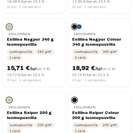
18,08
€/kpl alv 25,5 %
17,86
€/kpl alv 25,5 %
20
kpl ·
1-väripainatus
20
kpl ·
1-väripainatus
· EKOLOGINEN
· EKOLOGINEN
Esiliina Nagpur 340 g
Esiliina Nagpur Colour
luomupuuvilla
340 g luomupuuvilla
Luomupuuvilla
340
g/m²
Luomupuuvilla
340
g/m²
1
väriä
2
väriä
15,71
€
18,92
€
/kpl
/kpl
(alv 0 %)
(alv 0 %)
19,72
€/kpl alv 25,5 %
23,74
€/kpl alv 25,5 %
20
kpl ·
1-väripainatus
20
kpl ·
1-väripainatus
· EKOLOGINEN
· EKOLOGINEN
Esiliina Raipur 200 g
Esiliina Raipur Colour
luomupuuvilla
200 g luomupuuvilla
Luomupuuvilla
200
g/m²
Luomupuuvilla
200
g/m²
1
väriä
1
väriä