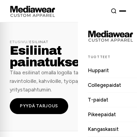
ETUSIVU
/
ESILIINAT
Esiliinat
TUOTTEET
painatuksella
Hupparit
Tilaa esiliinat omalla logolla tai brodeerauksella
ravintoloille, kahviloille, työpajoihin ja
Collegepaidat
yritystapahtumiin.
T-paidat
PYYDÄ TARJOUS
Pikeepaidat
Kangaskassit