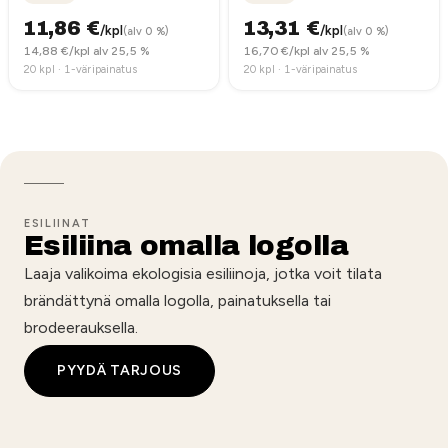
11,86
€
13,31
€
/kpl
/kpl
(alv 0 %)
(alv 0 %)
14,88
€/kpl alv 25,5 %
16,70
€/kpl alv 25,5 %
20
kpl ·
1-väripainatus
20
kpl ·
1-väripainatus
ESILIINAT
Esiliina omalla logolla
Laaja valikoima ekologisia esiliinoja, jotka voit tilata
brändättynä omalla logolla, painatuksella tai
brodeerauksella.
PYYDÄ TARJOUS