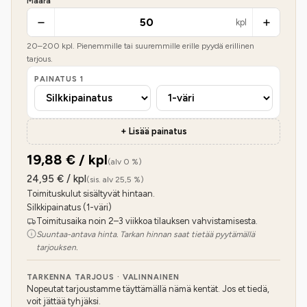
Määrä
kpl
20
–
200
kpl. Pienemmille tai suuremmille erille pyydä erillinen
tarjous.
PAINATUS
1
+ Lisää painatus
19,88
€ / kpl
(alv 0 %)
24,95
€ / kpl
(sis. alv 25,5 %)
Toimituskulut sisältyvät hintaan.
Silkkipainatus (1-väri)
Toimitusaika noin 2–3 viikkoa tilauksen vahvistamisesta.
Suuntaa-antava hinta. Tarkan hinnan saat tietää pyytämällä
tarjouksen.
TARKENNA TARJOUS · VALINNAINEN
Nopeutat tarjoustamme täyttämällä nämä kentät. Jos et tiedä,
voit jättää tyhjäksi.