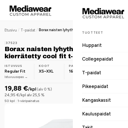
/
/
Borax naisten lyhythihainen GRS-kierrätetty cool fit t-paita
Etusivu
T-paidat
TUOTTEET
|
37523
Hupparit
Borax naisten lyhythihainen GRS-
kierrätetty cool fit t-paita
Collegepaidat
ISTUVUUS
KOOT
PAINO
MATERIAALI
Regular Fit
XS–XXL
160 g/m²
Polyesteri
T-paidat
Istuvuusopas →
Pikeepaidat
19,88 €
/kpl
(alv 0 %)
24,95 €/kpl alv 25,5 %
Kangaskassit
50 kpl · 1-väripainatus
Kauluspaidat
Takit