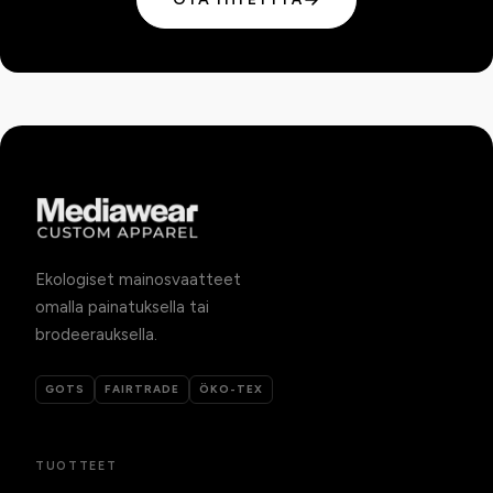
Ekologiset mainosvaatteet
omalla painatuksella tai
brodeerauksella.
GOTS
FAIRTRADE
ÖKO-TEX
TUOTTEET