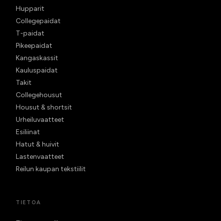
Hupparit
Collegepaidat
T-paidat
Pikeepaidat
Kangaskassit
Kauluspaidat
Takit
Collegehousut
Housut & shortsit
Urheiluvaatteet
Esiliinat
Hatut & huivit
Lastenvaatteet
Reilun kaupan tekstiilit
TIETOA