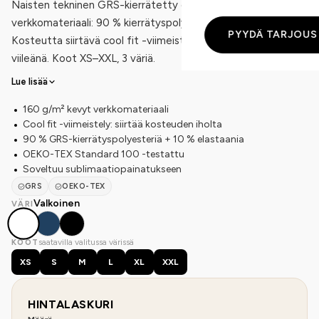
Naisten tekninen GRS-kierrätetty cool fit t-paita. 160 g/m²
verkkomateriaali: 90 % kierrätyspolyesteriä, 10 % elastaania.
PYYDÄ TARJOUS
Kosteutta siirtävä cool fit -viimeistely pitää olon kuivana ja
viileänä. Koot XS–XXL, 3 väriä.
Lue lisää
160 g/m² kevyt verkkomateriaali
Cool fit -viimeistely: siirtää kosteuden iholta
90 % GRS-kierrätyspolyesteriä + 10 % elastaania
OEKO-TEX Standard 100 -testattu
Soveltuu sublimaatiopainatukseen
GRS
OEKO-TEX
Valkoinen
VÄRI
saatavilla valitussa värissä
KOOT
XS
S
M
L
XL
XXL
HINTALASKURI