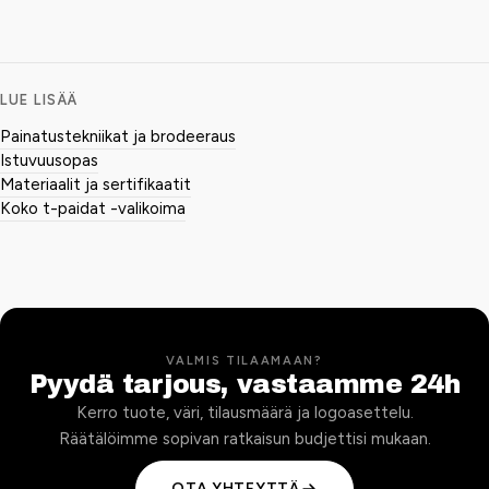
LUE LISÄÄ
Painatustekniikat ja brodeeraus
Istuvuusopas
Materiaalit ja sertifikaatit
Koko t-paidat -valikoima
VALMIS TILAAMAAN?
Pyydä tarjous, vastaamme 24h
Kerro tuote, väri, tilausmäärä ja logoasettelu.
Räätälöimme sopivan ratkaisun budjettisi mukaan.
OTA YHTEYTTÄ