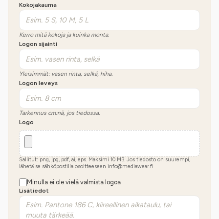
Kokojakauma
Kerro mitä kokoja ja kuinka monta.
Logon sijainti
Yleisimmät: vasen rinta, selkä, hiha.
Logon leveys
Tarkennus cm:nä, jos tiedossa.
Logo
Sallitut: png, jpg, pdf, ai, eps. Maksimi
10
MB.
Jos tiedosto on suurempi,
lähetä se sähköpostilla osoitteeseen info@mediawear.fi
Minulla ei ole vielä valmista logoa
Lisätiedot