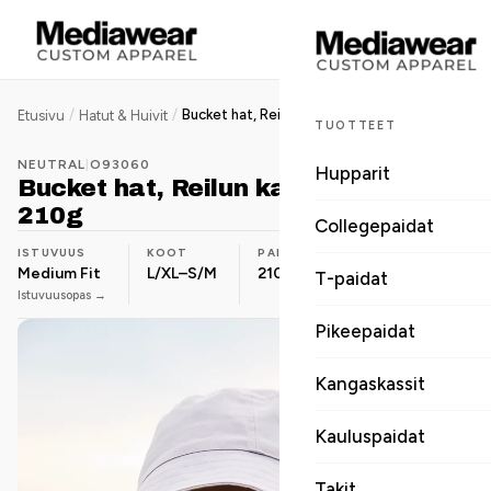
/
/
Bucket hat, Reilun kaupan puuvilla, 210g
Etusivu
Hatut & Huivit
TUOTTEET
NEUTRAL
|
O93060
Hupparit
Bucket hat, Reilun kaupan puuvilla,
210g
Collegepaidat
ISTUVUUS
KOOT
PAINO
MATERIAALI
Medium Fit
L/XL–S/M
210 g
Luomupuuvilla
T-paidat
Istuvuusopas →
Pikeepaidat
Kangaskassit
Kauluspaidat
Takit