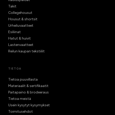
Takit
Collegehousut
Housut & shortsit
Urheiluvaatteet
Esiliinat
Hatut & huivit
Lastenvaatteet
Reilun kaupan tekstiilit
TIETOA
Tietoa puuvillasta
Materiaalit & sertifikaatit
Paitapaino & brodeeraus
Tietoa meistä
Usein kysytyt kysymykset
Toimitusehdot