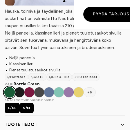
Hauska, toimiva ja täydellinen joka tilanteeseen! Tämä
PYYDÄ TARJOUS
bucket hat on valmistettu Neutralin 100 % luomu- ja Reilun
kaupan puuvillasta kestävässä 210 g/m² toimikaskudoksessa.
Neljä paneelia, klassinen lieri ja pienet tuuletusaukot sivuilla
pitävät sen tukevana, mukavana ja hengittävänä koko
päivän. Soveltuu hyvin painatukseen ja brodeeraukseen.
Neljä paneelia
Klassinen lieri
Pienet tuuletusaukot sivuilla
Fairtrade
GOTS
OEKO-TEX
EU Ecolabel
Bottle Green
VÄRI
+6
saatavilla valitussa värissä
KOOT
L/XL
S/M
TUOTETIEDOT