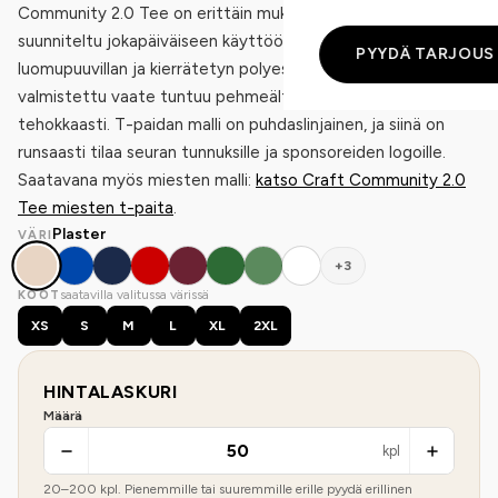
Community 2.0 Tee on erittäin mukava t-paita, joka on
suunniteltu jokapäiväiseen käyttöön. Pehmeästä
PYYDÄ TARJOUS
luomupuuvillan ja kierrätetyn polyesterin sekoituksesta
valmistettu vaate tuntuu pehmeältä ja siirtää kosteutta
tehokkaasti. T-paidan malli on puhdaslinjainen, ja siinä on
runsaasti tilaa seuran tunnuksille ja sponsoreiden logoille.
Saatavana myös miesten malli:
katso Craft Community 2.0
Tee miesten t-paita
.
Plaster
VÄRI
+3
saatavilla valitussa värissä
KOOT
XS
S
M
L
XL
2XL
HINTALASKURI
Määrä
kpl
20
–
200
kpl. Pienemmille tai suuremmille erille pyydä erillinen