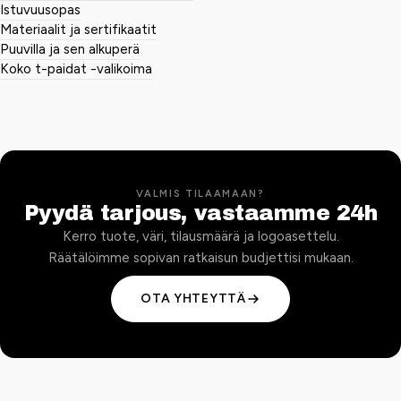
Istuvuusopas
Materiaalit ja sertifikaatit
Puuvilla ja sen alkuperä
Koko t-paidat -valikoima
VALMIS TILAAMAAN?
Pyydä tarjous, vastaamme 24h
Kerro tuote, väri, tilausmäärä ja logoasettelu.
Räätälöimme sopivan ratkaisun budjettisi mukaan.
OTA YHTEYTTÄ