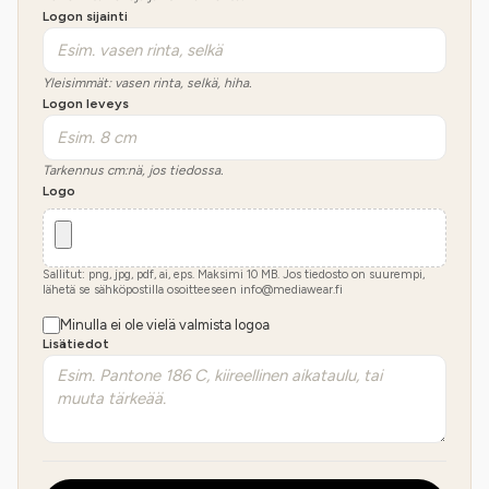
Logon sijainti
Yleisimmät: vasen rinta, selkä, hiha.
Logon leveys
Tarkennus cm:nä, jos tiedossa.
Logo
Sallitut: png, jpg, pdf, ai, eps. Maksimi
10
MB.
Jos tiedosto on suurempi,
lähetä se sähköpostilla osoitteeseen info@mediawear.fi
Minulla ei ole vielä valmista logoa
Lisätiedot