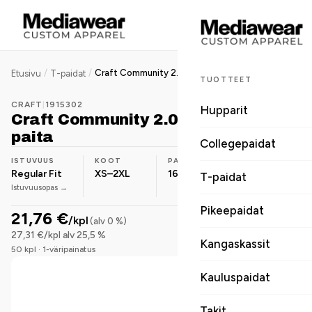
/
/
Craft Community 2.0 Tee naisten t-paita
Etusivu
T-paidat
TUOTTEET
CRAFT
|
1915302
Hupparit
Craft Community 2.0 Tee naisten t-
paita
Collegepaidat
ISTUVUUS
KOOT
PAINO
MATERIAALI
Regular Fit
XS–2XL
160 g/m²
Puuvilla-
T-paidat
Istuvuusopas →
sekoite
Pikeepaidat
21,76 €
/kpl
(alv 0 %)
27,31 €/kpl alv 25,5 %
Kangaskassit
50 kpl · 1-väripainatus
Kauluspaidat
Takit