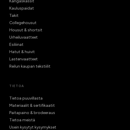
Kangaskassit
Kauluspaidat
Takit
Collegehousut
Housut & shortsit
Urheiluvaatteet
Esiliinat
Hatut & huivit
Lastenvaatteet
Reilun kaupan tekstiilit
TIETOA
Tietoa puuvillasta
Materiaalit & sertifikaatit
Paitapaino & brodeeraus
Tietoa meistä
Usein kysytyt kysymykset