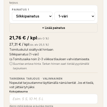
tarjous.
PAINATUS
1
+ Lisää painatus
21,76
€ / kpl
(alv 0 %)
27,31
€ / kpl
(sis. alv 25,5 %)
Toimituskulut sisältyvät hintaan.
Silkkipainatus (1-väri)
Toimitusaika noin 2–3 viikkoa tilauksen vahvistamisesta.
Suuntaa-antava hinta. Tarkan hinnan saat tietää pyytämällä
tarjouksen.
TARKENNA TARJOUS · VALINNAINEN
Nopeutat tarjoustamme täyttämällä nämä kentät. Jos et tiedä,
voit jättää tyhjäksi.
Kokojakauma
Kerro mitä kokoja ja kuinka monta.