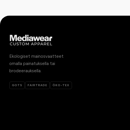
Ekologiset mainosvaatteet
omalla painatuksella tai
brodeerauksella.
GOTS
FAIRTRADE
ÖKO-TEX