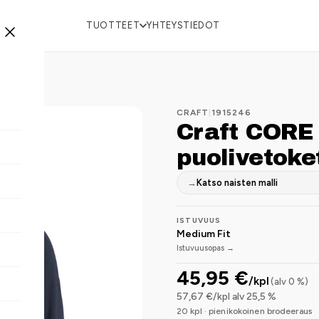
TUOTTEET
YHTEYSTIEDOT
CRAFT
|
1915246
Craft CORE
puolivetoke
→
Katso naisten malli
ISTUVUUS
Medium Fit
Istuvuusopas →
45,95 €
/kpl
(alv 0 %)
57,67 €/kpl alv 25,5 %
20 kpl · pienikokoinen brodeeraus