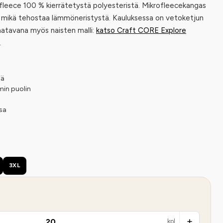
 fleece 100 % kierrätetystä polyesteristä. Mikrofleecekangas
, mikä tehostaa lämmöneristystä. Kauluksessa on vetoketjun
aatavana myös naisten malli:
katso Craft CORE Explore
.
iä
min puolin
sa
3XL
kpl