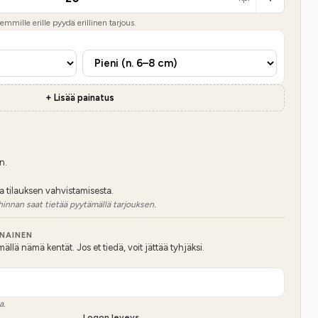
mmille erille pyydä erillinen tarjous.
+ Lisää painatus
n.
a tilauksen vahvistamisesta.
hinnan saat tietää pyytämällä tarjouksen.
NNAINEN
lä nämä kentät. Jos et tiedä, voit jättää tyhjäksi.
a.
Logon leveys