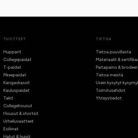
TUOTTEET
TIETOA
Hupparit
Tietoa puuvillasta
Collegepaidat
Materiaalit & sertifika
T-paidat
Paitapaino & brodee
Pikeepaidat
Tietoa meistä
Kangaskassit
Usein kysytyt kysymy
Kauluspaidat
Toimitusehdot
Takit
Yhteystiedot
Collegehousut
Housut & shortsit
Urheiluvaatteet
Esiliinat
Hatut & huivit