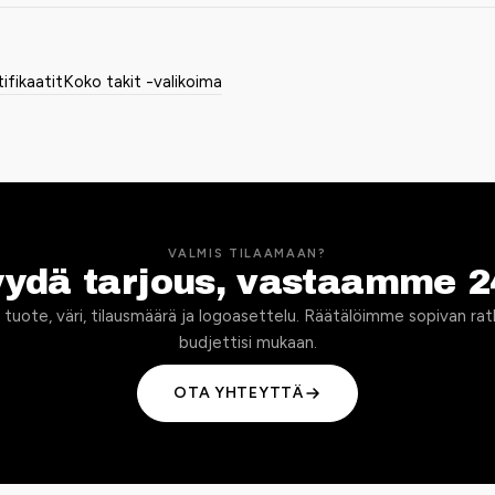
tifikaatit
Koko takit -valikoima
VALMIS TILAAMAAN?
yydä tarjous, vastaamme 2
 tuote, väri, tilausmäärä ja logoasettelu. Räätälöimme sopivan rat
budjettisi mukaan.
OTA YHTEYTTÄ