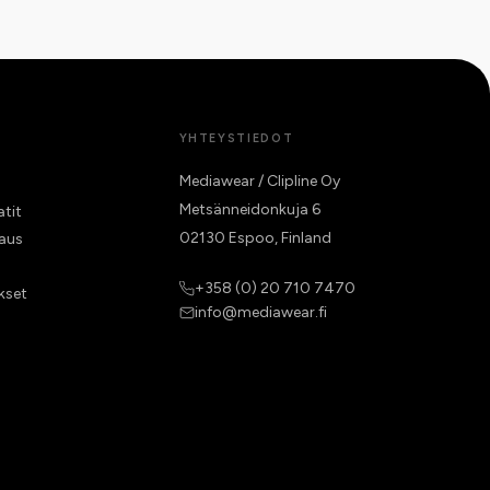
YHTEYSTIEDOT
Mediawear / Clipline Oy
Metsänneidonkuja 6
atit
02130 Espoo, Finland
raus
+358 (0) 20 710 7470
kset
info@mediawear.fi