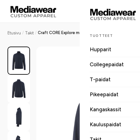
/
/
Craft CORE Explore miesten puolivetoketjufleece
Etusivu
Takit
TUOTTEET
Hupparit
Collegepaidat
T-paidat
Pikeepaidat
Kangaskassit
Kauluspaidat
Takit