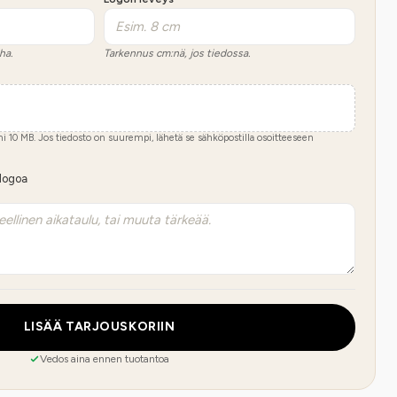
ha.
Tarkennus cm:nä, jos tiedossa.
imi
10
MB.
Jos tiedosto on suurempi, lähetä se sähköpostilla osoitteeseen
 logoa
LISÄÄ TARJOUSKORIIN
Vedos aina ennen tuotantoa