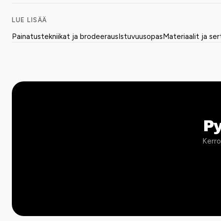
LUE LISÄÄ
Painatustekniikat ja brodeeraus
Istuvuusopas
Materiaalit ja ser
P
Kerro