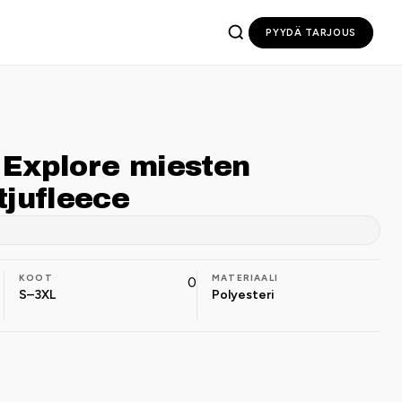
PYYDÄ TARJOUS
 Explore miesten
tjufleece
KOOT
MATERIAALI
0
S–3XL
Polyesteri