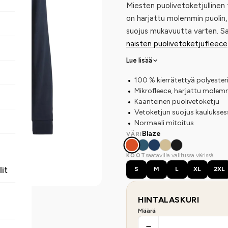
Miesten puolivetoketjullinen
on harjattu molemmin puolin
suojus mukavuutta varten. S
naisten puolivetoketjufleece
Lue lisää
100 % kierrätettyä polyester
Mikrofleece, harjattu molem
Käänteinen puolivetoketju
Vetoketjun suojus kaulukses
Normaali mitoitus
Blaze
VÄRI
saatavilla valitussa värissä
KOOT
lit
S
M
L
XL
2XL
HINTALASKURI
Määrä