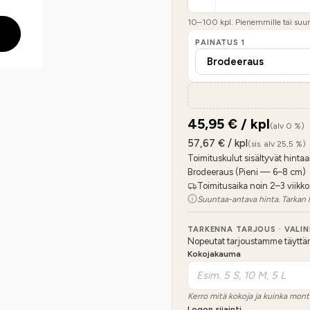
10
–
100
kpl. Pienemmille tai suure
PAINATUS
1
45,95
€ / kpl
(alv 0 %)
57,67
€ / kpl
(sis. alv 25,5 %)
Toimituskulut sisältyvät hintaa
Brodeeraus (Pieni — 6–8 cm)
Toimitusaika noin 2–3 viikko
Suuntaa-antava hinta. Tarkan 
TARKENNA TARJOUS · VALI
Nopeutat tarjoustamme täyttämäl
Kokojakauma
Kerro mitä kokoja ja kuinka mont
Logon sijainti