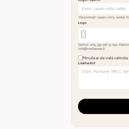
Yleisimmät: vasen rinta, selkä, hi
Logo
Sallitut: png, jpg, pdf, ai, eps. Maks
info@mediawear.fi
Minulla ei ole vielä valmista
Lisätiedot