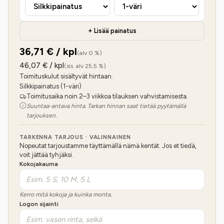
+ Lisää painatus
36,71
€ / kpl
(alv 0 %)
46,07
€ / kpl
(sis. alv 25,5 %)
Toimituskulut sisältyvät hintaan.
Silkkipainatus (1-väri)
Toimitusaika noin 2–3 viikkoa tilauksen vahvistamisesta.
Suuntaa-antava hinta. Tarkan hinnan saat tietää pyytämällä
tarjouksen.
TARKENNA TARJOUS · VALINNAINEN
Nopeutat tarjoustamme täyttämällä nämä kentät. Jos et tiedä,
voit jättää tyhjäksi.
Kokojakauma
Kerro mitä kokoja ja kuinka monta.
Logon sijainti