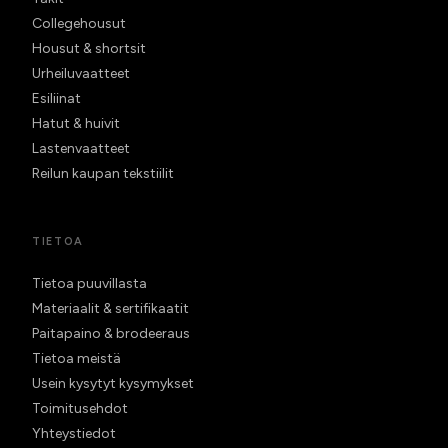
Collegehousut
Housut & shortsit
Urheiluvaatteet
Esiliinat
Hatut & huivit
Lastenvaatteet
Reilun kaupan tekstiilit
TIETOA
Tietoa puuvillasta
Materiaalit & sertifikaatit
Paitapaino & brodeeraus
Tietoa meistä
Usein kysytyt kysymykset
Toimitusehdot
Yhteystiedot