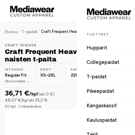
/
/
Craft Frequent Heavy SS Tee naisten t-paita
Etusivu
T-paidat
TUOTTEET
CRAFT
|
1916959
Hupparit
Craft Frequent Heavy SS Tee
naisten t-paita
Collegepaidat
ISTUVUUS
KOOT
PAINO
MATERIAALI
Regular Fit
XS–2XL
220 g/m²
Luomupuuvilla
T-paidat
Istuvuusopas →
Pikeepaidat
36,71 €
/kpl
(alv 0 %)
46,07 €/kpl alv 25,5 %
Kangaskassit
50 kpl · 1-väripainatus
Kauluspaidat
Takit