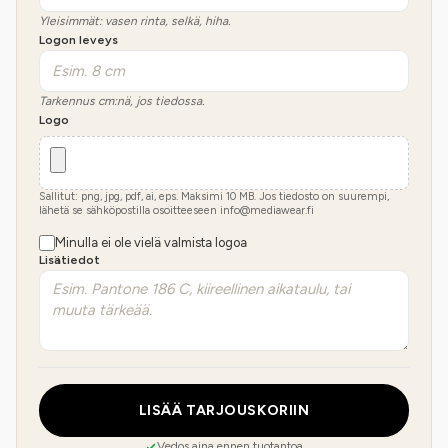
Yleisimmät: vasen rinta, selkä, hiha.
Logon leveys
Tarkennus cm:nä, jos tiedossa.
Logo
Sallitut: png, jpg, pdf, ai, eps. Maksimi
10
MB.
Jos tiedosto on suurempi,
lähetä se sähköpostilla osoitteeseen info@mediawear.fi
Minulla ei ole vielä valmista logoa
Lisätiedot
LISÄÄ TARJOUSKORIIN
Vedos aina ennen tuotantoa