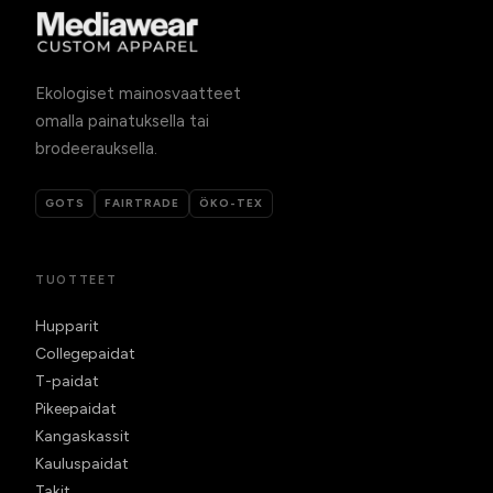
Ekologiset mainosvaatteet
omalla painatuksella tai
brodeerauksella.
GOTS
FAIRTRADE
ÖKO-TEX
TUOTTEET
Hupparit
Collegepaidat
T-paidat
Pikeepaidat
Kangaskassit
Kauluspaidat
Takit