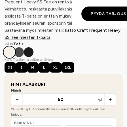
Frequent Heavy SS Tee on rento ja kestävä T-paita.
Valmistettu raskaasta puuvillakankaasta. Rennon istuvuuden
PYYDÄ TARJOUS
ansiosta T-paita on erittäin mukava päällä. Täydellinen
brändäykseen seuran, sponsorin tai yrityksen logoilla.
Saatavana myös miesten malli:
katso Craft Frequent Heavy
SS Tee miesten t-paita
.
Tofu
VÄRI
saatavilla valitussa värissä
KOOT
XS
S
M
L
XL
2XL
HINTALASKURI
Määrä
kpl
20
–
200
kpl. Pienemmille tai suuremmille erille pyydä erillinen
tarjous.
PAINATUS
1