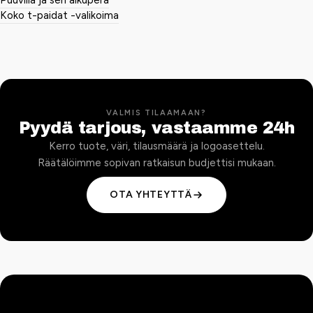
Puuvilla ja sen alkuperä
Koko t-paidat -valikoima
VALMIS TILAAMAAN?
Pyydä tarjous, vastaamme 24h
Kerro tuote, väri, tilausmäärä ja logoasettelu.
Räätälöimme sopivan ratkaisun budjettisi mukaan.
OTA YHTEYTTÄ