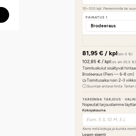
10
–
100
kpl. Pienemmille tai suure
PAINATUS
1
81,95
€ / kpl
(alv 0 %)
102,85
€ / kpl
(sis. alv 25,5 %)
Toimituskulut sisältyvät hintaa
Brodeeraus (Pieni — 6–8 cm)
Toimitusaika noin 2–3 viikko
Suuntaa-antava hinta. Tarkan 
TARKENNA TARJOUS · VALI
Nopeutat tarjoustamme täyttämäl
Kokojakauma
Kerro mitä kokoja ja kuinka mont
Logon sijainti