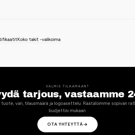
tifikaatit
Koko takit -valikoima
VALMIS TILAAMAAN?
yydä tarjous, vastaamme 2
 tuote, väri, tilausmäärä ja logoasettelu. Räätälöimme sopivan rat
budjettisi mukaan.
OTA YHTEYTTÄ