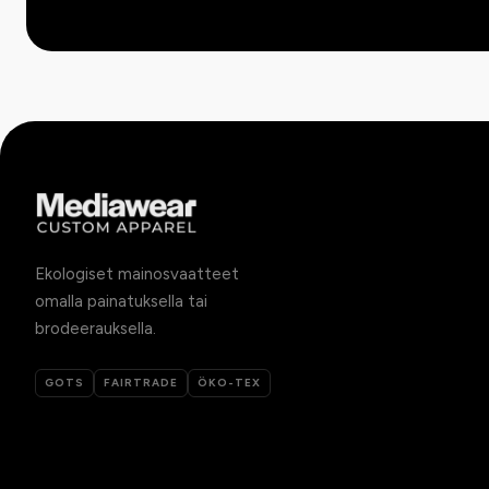
Ekologiset mainosvaatteet
omalla painatuksella tai
brodeerauksella.
GOTS
FAIRTRADE
ÖKO-TEX