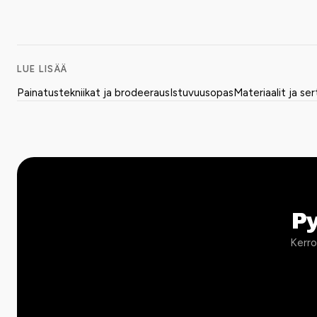
LUE LISÄÄ
Painatustekniikat ja brodeeraus
Istuvuusopas
Materiaalit ja ser
P
Kerro