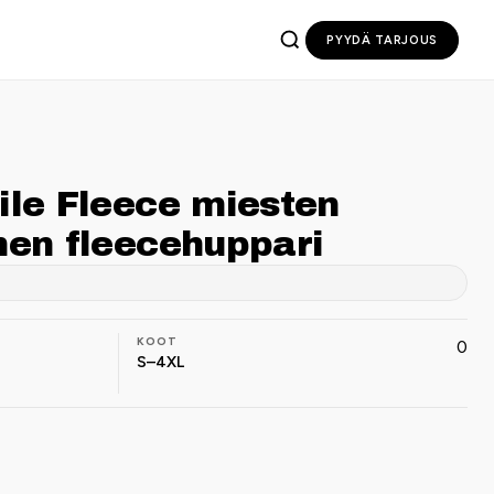
PYYDÄ TARJOUS
Pile Fleece miesten
inen fleecehuppari
KOOT
0
S–4XL