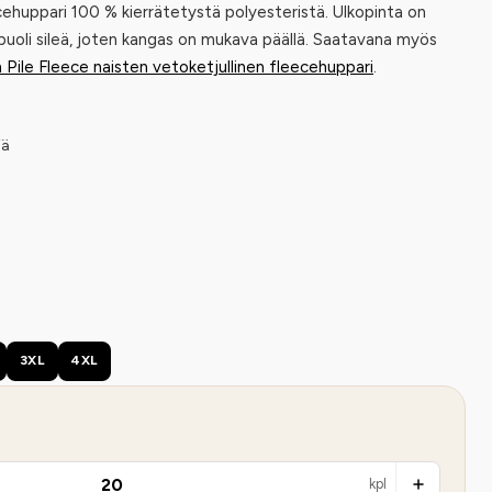
cehuppari 100 % kierrätetystä polyesteristä. Ulkopinta on
puoli sileä, joten kangas on mukava päällä. Saatavana myös
 Pile Fleece naisten vetoketjullinen fleecehuppari
.
iä
3XL
4XL
kpl