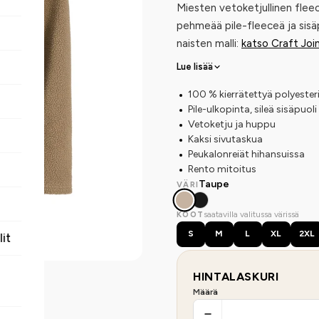
Miesten vetoketjullinen flee
pehmeää pile-fleeceä ja sisä
naisten malli:
katso Craft Join
Lue lisää
100 % kierrätettyä polyester
Pile-ulkopinta, sileä sisäpuoli
Vetoketju ja huppu
Kaksi sivutaskua
Peukalonreiät hihansuissa
Rento mitoitus
Taupe
VÄRI
saatavilla valitussa värissä
KOOT
S
M
L
XL
2XL
lit
HINTALASKURI
Määrä