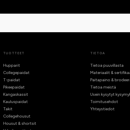
TUOTTEET
TIETOA
Hupparit
Tietoa puuvillasta
Collegepaidat
Materiaalit & sertifika
T-paidat
Paitapaino & brodee
Pikeepaidat
Tietoa meistä
Kangaskassit
Usein kysytyt kysymy
Kauluspaidat
Toimitusehdot
Takit
Yhteystiedot
Collegehousut
Housut & shortsit