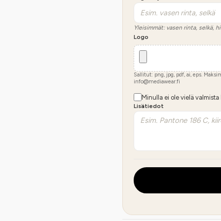
Yleisimmät: vasen rinta, selkä, hi
Logo
Sallitut: png, jpg, pdf, ai, eps. Maks
info@mediawear.fi
Minulla ei ole vielä valmista
Lisätiedot