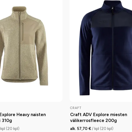
CRAFT
Explore Heavy naisten
Craft ADV Explore miesten
i 310g
välikerrosfleece 200g
 kpl (20 kpl)
alk. 57,70 €
/ kpl (20 kpl)