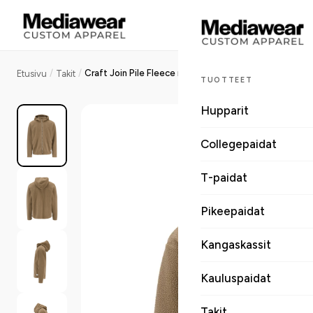
/
/
Craft Join Pile Fleece miesten vetoketjullinen fleecehuppari
Etusivu
Takit
TUOTTEET
Hupparit
Collegepaidat
T-paidat
Pikeepaidat
Kangaskassit
Kauluspaidat
Takit