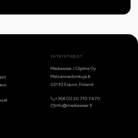
YHTEYSTIEDOT
Mediawear / Clipline Oy
Metsänneidonkuja 6
atit
02130 Espoo, Finland
raus
+358 (0) 20 710 7470
kset
info@mediawear.fi