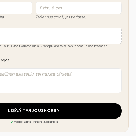
ha.
Tarkennus cm:nä, jos tiedossa.
imi
10
MB.
Jos tiedosto on suurempi, lähetä se sähköpostilla osoitteeseen
 logoa
LISÄÄ TARJOUSKORIIN
Vedos aina ennen tuotantoa