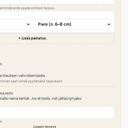
mmille erille pyydä erillinen tarjous.
+ Lisää painatus
n.
a tilauksen vahvistamisesta.
hinnan saat tietää pyytämällä tarjouksen.
NNAINEN
lä nämä kentät. Jos et tiedä, voit jättää tyhjäksi.
a.
Logon leveys