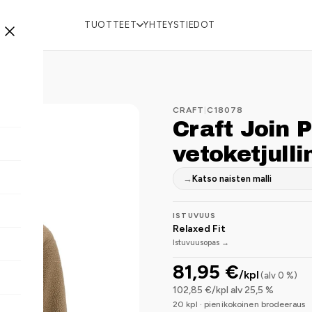
TUOTTEET
YHTEYSTIEDOT
CRAFT
|
C18078
Craft Join 
vetoketjull
→
Katso naisten malli
ISTUVUUS
Relaxed Fit
Istuvuusopas →
81,95 €
/kpl
(alv 0 %)
102,85 €/kpl alv 25,5 %
20 kpl · pienikokoinen brodeeraus