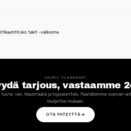
tifikaatit
Koko takit -valikoima
VALMIS TILAAMAAN?
yydä tarjous, vastaamme 2
 tuote, väri, tilausmäärä ja logoasettelu. Räätälöimme sopivan rat
budjettisi mukaan.
OTA YHTEYTTÄ