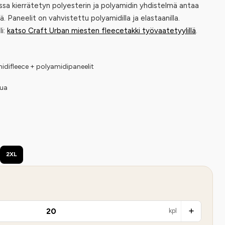
ssa kierrätetyn polyesterin ja polyamidin yhdistelmä antaa
 Paneelit on vahvistettu polyamidilla ja elastaanilla.
i:
katso Craft Urban miesten fleecetakki työvaatetyylillä
.
midifleece + polyamidipaneelit
kua
2XL
kpl