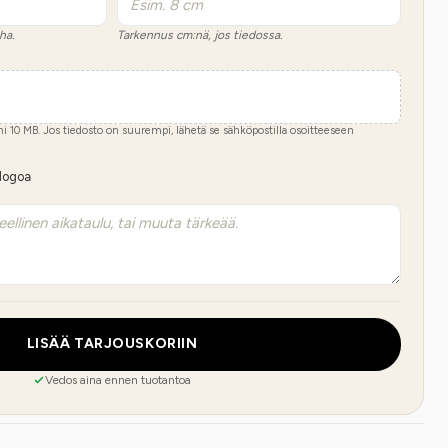
ha.
Tarkennus cm:nä, jos tiedossa.
imi
10
MB.
Jos tiedosto on suurempi, lähetä se sähköpostilla osoitteeseen
 logoa
LISÄÄ TARJOUSKORIIN
Vedos aina ennen tuotantoa