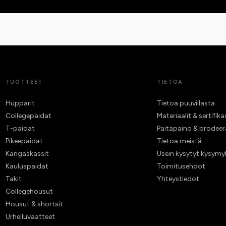
TUOTTEET
TIETOA
Hupparit
Tietoa puuvillasta
Collegepaidat
Materiaalit & sertifika
T-paidat
Paitapaino & brodee
Pikeepaidat
Tietoa meistä
Kangaskassit
Usein kysytyt kysymy
Kauluspaidat
Toimitusehdot
Takit
Yhteystiedot
Collegehousut
Housut & shortsit
Urheiluvaatteet