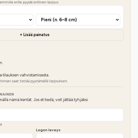
mmille erille pyydä erillinen tarjous.
+ Lisää painatus
n.
a tilauksen vahvistamisesta.
hinnan saat tietää pyytämällä tarjouksen.
NNAINEN
lä nämä kentät. Jos et tiedä, voit jättää tyhjäksi.
a.
Logon leveys