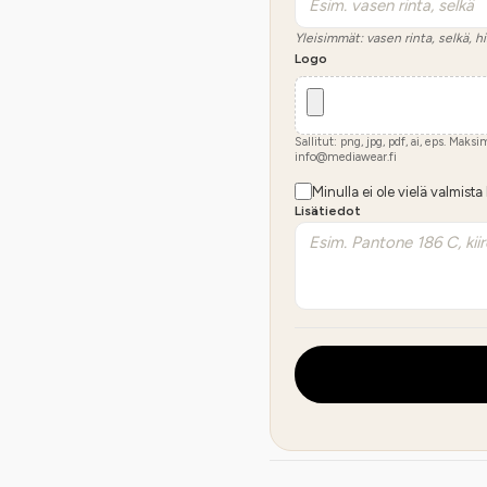
Yleisimmät: vasen rinta, selkä, hi
Logo
Sallitut: png, jpg, pdf, ai, eps. Maks
info@mediawear.fi
Minulla ei ole vielä valmista
Lisätiedot