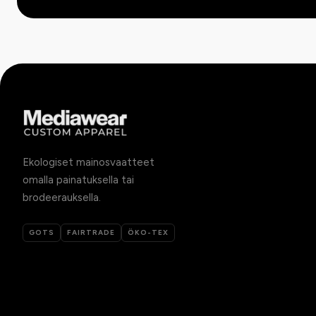
Ekologiset mainosvaatteet
omalla painatuksella tai
brodeerauksella.
GOTS
FAIRTRADE
ÖKO-TEX