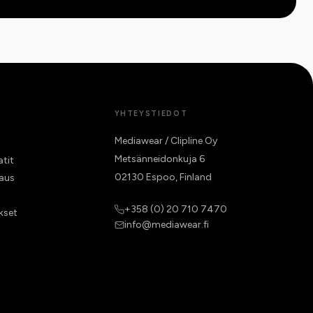
YHTEYSTIEDOT
Mediawear / Clipline Oy
Metsänneidonkuja 6
atit
02130 Espoo, Finland
raus
+358 (0) 20 710 7470
kset
info@mediawear.fi