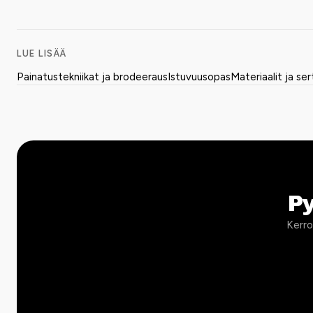
LUE LISÄÄ
Painatustekniikat ja brodeeraus
Istuvuusopas
Materiaalit ja ser
P
Kerro