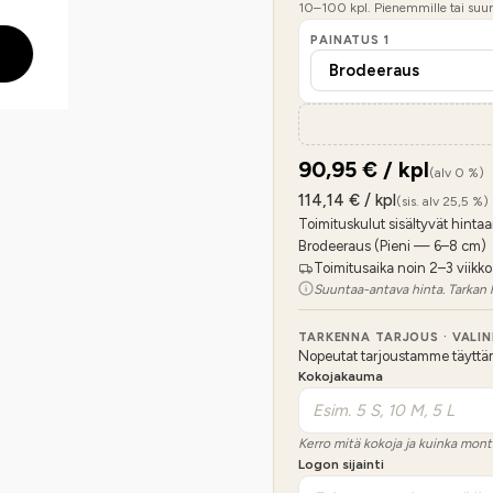
10
–
100
kpl. Pienemmille tai suure
PAINATUS
1
90,95
€ / kpl
(alv 0 %)
114,14
€ / kpl
(sis. alv 25,5 %)
Toimituskulut sisältyvät hintaa
Brodeeraus (Pieni — 6–8 cm)
Toimitusaika noin 2–3 viikko
Suuntaa-antava hinta. Tarkan 
TARKENNA TARJOUS · VALI
Nopeutat tarjoustamme täyttämäl
Kokojakauma
Kerro mitä kokoja ja kuinka mont
Logon sijainti