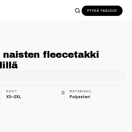
PYYDÄ TARJOUS
 naisten fleecetakki
illä
KOOT
MATERIAALI
0
XS–2XL
Polyesteri