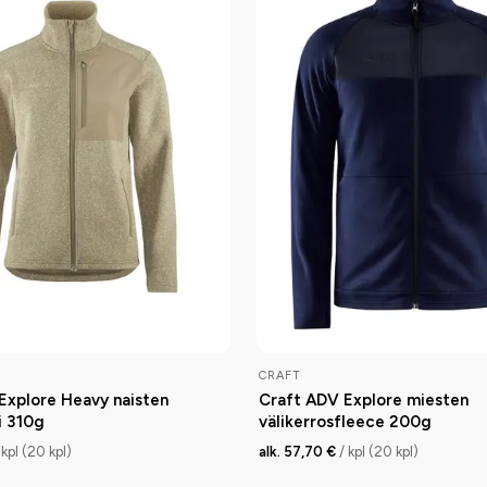
CRAFT
Explore Heavy naisten
Craft ADV Explore miesten
i 310g
välikerrosfleece 200g
 kpl (20 kpl)
alk. 57,70 €
/ kpl (20 kpl)