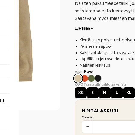
Naisten paksu fleecetakki, jo
sekä lämpöä että kestävyyttä.
Saatavana myös miesten mall
Lue lisää
Kierrätetty polyesteri-polya
Pehmeä sisäpuoli
Kaksi vetoketjullista sivutas
Läpällä suljettava rintatasku
Naisten leikkaus
Raw
VÄRI
saatavilla valitussa värissä
KOOT
XS
S
M
L
XL
lit
HINTALASKURI
Määrä