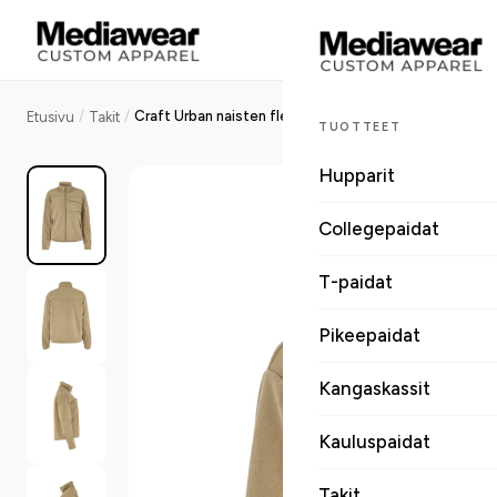
/
/
Craft Urban naisten fleecetakki työvaatetyylillä
Etusivu
Takit
TUOTTEET
Hupparit
Collegepaidat
T-paidat
Pikeepaidat
Kangaskassit
Kauluspaidat
Takit