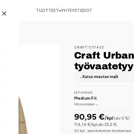
TUOTTEET
YHTEYSTIEDOT
CRAFT
|
C17422
Craft Urban
työvaatetyyl
→
Katso miesten malli
ISTUVUUS
Medium Fit
Istuvuusopas →
90,95 €
/kpl
(alv 0 %)
114,14 €/kpl alv 25,5 %
20 kpl · pienikokoinen brodeeraus