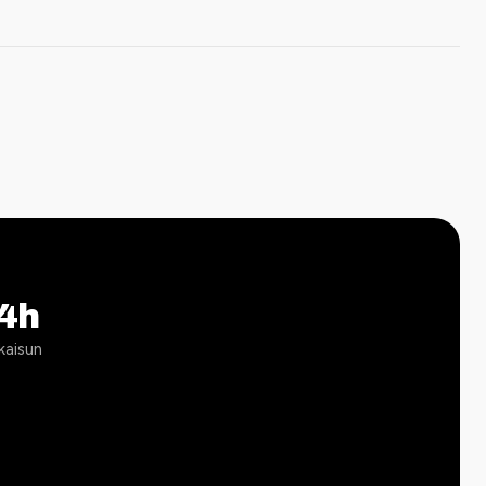
4h
kaisun