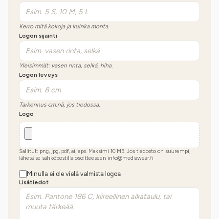
Kerro mitä kokoja ja kuinka monta.
Logon sijainti
Yleisimmät: vasen rinta, selkä, hiha.
Logon leveys
Tarkennus cm:nä, jos tiedossa.
Logo
Sallitut: png, jpg, pdf, ai, eps. Maksimi
10
MB.
Jos tiedosto on suurempi,
lähetä se sähköpostilla osoitteeseen info@mediawear.fi
Minulla ei ole vielä valmista logoa
Lisätiedot