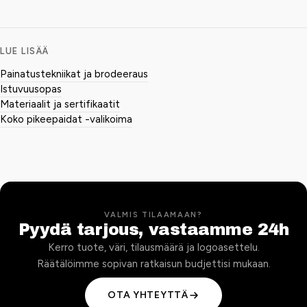
LUE LISÄÄ
Painatustekniikat ja brodeeraus
Istuvuusopas
Materiaalit ja sertifikaatit
Koko pikeepaidat -valikoima
VALMIS TILAAMAAN?
Pyydä tarjous, vastaamme 24h
Kerro tuote, väri, tilausmäärä ja logoasettelu.
Räätälöimme sopivan ratkaisun budjettisi mukaan.
OTA YHTEYTTÄ