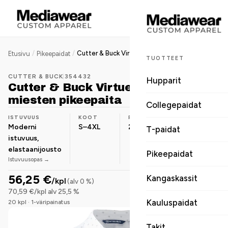
/
/
Cutter & Buck Virtue Polo Printed miesten pikeepaita
Etusivu
Pikeepaidat
TUOTTEET
CUTTER & BUCK
|
354432
Hupparit
Cutter & Buck Virtue Polo Printed
miesten pikeepaita
Collegepaidat
ISTUVUUS
KOOT
PAINO
MATERIAALI
Moderni
S–4XL
200 g/m²
Polyesteri
T-paidat
istuvuus,
elastaanijousto
Pikeepaidat
Istuvuusopas →
56,25 €
Kangaskassit
/kpl
(alv 0 %)
70,59 €/kpl alv 25,5 %
Kauluspaidat
20 kpl · 1-väripainatus
Takit