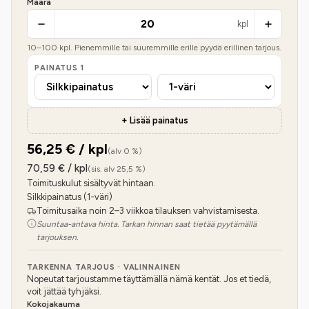
Määrä
kpl
10
–
100
kpl. Pienemmille tai suuremmille erille pyydä erillinen tarjous.
PAINATUS
1
+ Lisää painatus
56,25
€ / kpl
(alv 0 %)
70,59
€ / kpl
(sis. alv 25,5 %)
Toimituskulut sisältyvät hintaan.
Silkkipainatus (1-väri)
Toimitusaika noin 2–3 viikkoa tilauksen vahvistamisesta.
Suuntaa-antava hinta. Tarkan hinnan saat tietää pyytämällä
tarjouksen.
TARKENNA TARJOUS · VALINNAINEN
Nopeutat tarjoustamme täyttämällä nämä kentät. Jos et tiedä,
voit jättää tyhjäksi.
Kokojakauma