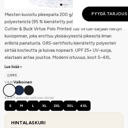
PYYDÄ TARJOUS
Miesten kuvioitu pikeepaita 200 g/m² kierrätetystä
polyesteristä (95 % kierrätetty polyesteri, 5 % elastaani).
Cutter & Buck Virtue Polo Printed tuo Virtue-sarjaan hillityn
kuviopinnan, joka erottuu yksisävyisestä pikeestä ilman
erillistä painatusta. GRS-sertifioitu kierrätetty polyesteri
siirtää kosteutta ja kuivaa nopeasti. UPF 25+ UV-suoja,
elastaani antaa joustoa. Moderni istuvuus, koot S–4XL.
Lue lisää
GRS
Valkoinen
VÄRI
saatavilla valitussa värissä
KOOT
S
M
L
XL
2XL
3XL
4XL
HINTALASKURI