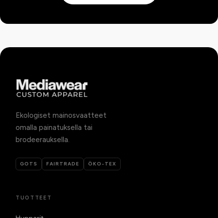
Ekologiset mainosvaatteet
omalla painatuksella tai
brodeerauksella.
GOTS
FAIRTRADE
ÖKO-TEX
TUOTTEET