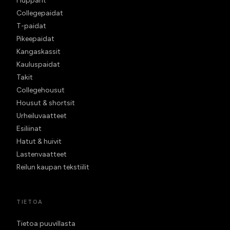
Hupparit
Collegepaidat
T-paidat
Pikeepaidat
Kangaskassit
Kauluspaidat
Takit
Collegehousut
Housut & shortsit
Urheiluvaatteet
Esiliinat
Hatut & huivit
Lastenvaatteet
Reilun kaupan tekstiilit
TIETOA
Tietoa puuvillasta