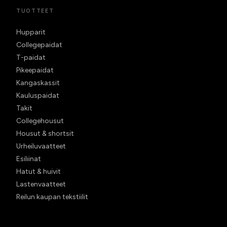
TUOTTEET
Hupparit
Collegepaidat
T-paidat
Pikeepaidat
Kangaskassit
Kauluspaidat
Takit
Collegehousut
Housut & shortsit
Urheiluvaatteet
Esiliinat
Hatut & huivit
Lastenvaatteet
Reilun kaupan tekstiilit