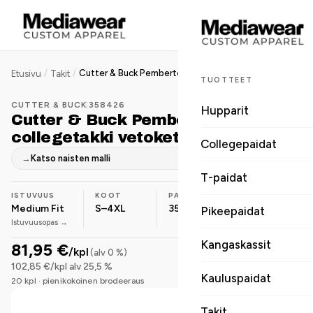
/
/
Cutter & Buck Pemberton miesten collegetakki vetoketjullinen
Etusivu
Takit
TUOTTEET
CUTTER & BUCK
|
358426
Hupparit
Cutter & Buck Pemberton miesten
collegetakki vetoketjullinen
Collegepaidat
→
Katso naisten malli
T-paidat
ISTUVUUS
KOOT
PAINO
MATERIAALI
Medium Fit
S–4XL
350 g/m²
Polyesteri
Pikeepaidat
Istuvuusopas →
Kangaskassit
81,95 €
/kpl
(alv 0 %)
102,85 €/kpl alv 25,5 %
Kauluspaidat
20 kpl · pienikokoinen brodeeraus
Takit