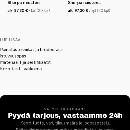
Sherpa miesten
Sherpa naisten
fleecetakki kierrätetty
fleecetakki kierrätetty
alk. 97,30 €
/ kpl (20 kpl)
alk. 97,30 €
/ kpl (20 kpl)
LUE LISÄÄ
Painatustekniikat ja brodeeraus
Istuvuusopas
Materiaalit ja sertifikaatit
Koko takit -valikoima
VALMIS TILAAMAAN?
Pyydä tarjous, vastaamme 24h
Kerro tuote, väri, tilausmäärä ja logoasettelu.
Räätälöimme sopivan ratkaisun budjettisi mukaan.