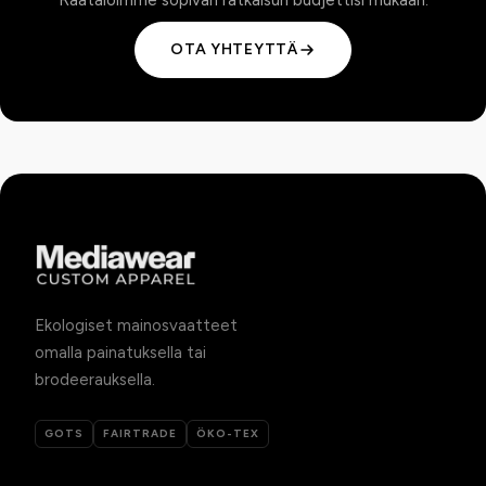
OTA YHTEYTTÄ
Ekologiset mainosvaatteet
omalla painatuksella tai
brodeerauksella.
GOTS
FAIRTRADE
ÖKO-TEX