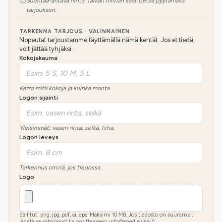
Suuntaa-antava hinta. Tarkan hinnan saat tietää pyytämällä
tarjouksen.
TARKENNA TARJOUS · VALINNAINEN
Nopeutat tarjoustamme täyttämällä nämä kentät. Jos et tiedä,
voit jättää tyhjäksi.
Kokojakauma
Kerro mitä kokoja ja kuinka monta.
Logon sijainti
Yleisimmät: vasen rinta, selkä, hiha.
Logon leveys
Tarkennus cm:nä, jos tiedossa.
Logo
Sallitut: png, jpg, pdf, ai, eps. Maksimi
10
MB.
Jos tiedosto on suurempi,
lähetä se sähköpostilla osoitteeseen info@mediawear.fi