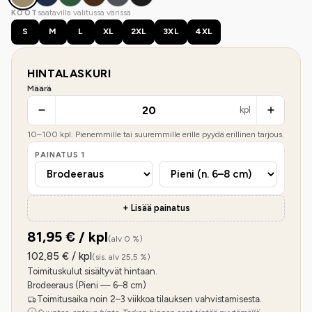
saatavilla valitussa värissä
KOOT
S
M
L
XL
2XL
3XL
4XL
HINTALASKURI
Määrä
kpl
10
–
100
kpl. Pienemmille tai suuremmille erille pyydä erillinen tarjous.
PAINATUS
1
+ Lisää painatus
81,95
€ / kpl
(alv 0 %)
102,85
€ / kpl
(sis. alv 25,5 %)
Toimituskulut sisältyvät hintaan.
Brodeeraus (Pieni — 6–8 cm)
Toimitusaika noin 2–3 viikkoa tilauksen vahvistamisesta.