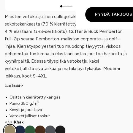
PYYDÄ TARJOUS
Miesten vetoketjullinen collegetakki 350 g/m²
sekoitekankaasta (70 % kierrätetty polyesteri, 26 % viskoosi,
4 % elastaani; GRS-sertifioitu). Cutter & Buck Pemberton
Full-Zip seuraa Pemberton-malliston corporate- ja golf-
linjaa. Kierrätyspolyesteri tuo muodonpitävyyttä, viskoosi
pehmentää tuntumaa ja elastaani antaa joustoa hartioilta ja
kyynärpäiltä. Edessä täyspitkä vetoketju, kaksi
vetoketjullista sivutaskua ja matala pystykaulus. Moderni
leikkaus, koot S–4XL.
Lue lisää
Osittain kierrätetty kangas
Paino 350 g/m²
Kevyt ja joustava
Vetoketjulliset taskut
Khaki
VÄRI