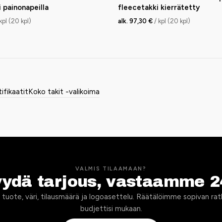
 painonapeilla
fleecetakki kierrätetty
 kpl (20 kpl)
alk. 97,30 €
/ kpl (20 kpl)
tifikaatit
Koko takit -valikoima
VALMIS TILAAMAAN?
yydä tarjous, vastaamme 2
 tuote, väri, tilausmäärä ja logoasettelu. Räätälöimme sopivan rat
budjettisi mukaan.