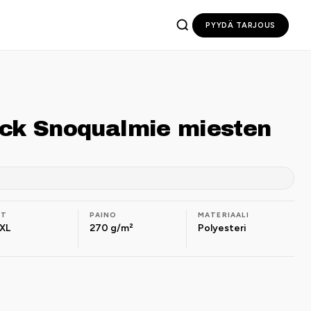
PYYDÄ TARJOUS
uck Snoqualmie miesten
OT
PAINO
MATERIAALI
XL
270 g/m²
Polyesteri