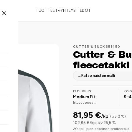
TUOTTEET
YHTEYSTIEDOT
CUTTER & BUCK
|
351450
Cutter & B
fleecetakki
→
Katso naisten malli
ISTUVUUS
KO
Medium Fit
S–4
Istuvuusopas →
81,95 €
/kpl
(alv 0 %)
102,85 €/kpl alv 25,5 %
20 kpl · pienikokoinen brodeeraus