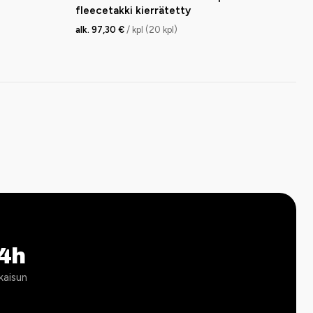
fleecetakki kierrätetty
alk. 97,30 €
/ kpl (20 kpl)
4h
kaisun