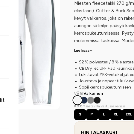
Miesten fleecetakki 270 g/m²
elastaani). Cutter & Buck Sn
kevyt välikerros, joka on r
auringon säteilyn pääsyä kanka
kerrospukeutumisessa. Pystyka
molemmissa taskuissa. Modern
Lue lisää
92 % polyesteri / 8 % elasta
CB DryTec UPF +30 -aurinko
Lukittavat YKK-vetoketjut ed
Joustava ja nopeasti kuivuv
Sopii kerrospukeutumiseen
Valkoinen
VÄRI
lit
saatavilla valitussa värissä
KOOT
S
M
L
XL
2XL
HINTALASKURI