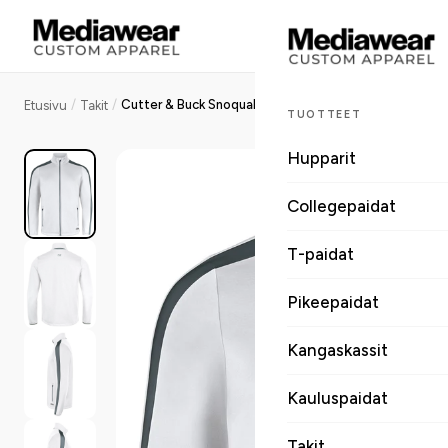
/
/
Cutter & Buck Snoqualmie miesten fleecetakki
Etusivu
Takit
TUOTTEET
Hupparit
Collegepaidat
T-paidat
Pikeepaidat
Kangaskassit
Kauluspaidat
Takit