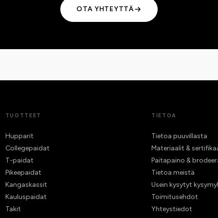
OTA YHTEYTTÄ
TUOTTEET
TIETOA
Hupparit
Tietoa puuvillasta
Collegepaidat
Materiaalit & sertifika
T-paidat
Paitapaino & brodee
Pikeepaidat
Tietoa meistä
Kangaskassit
Usein kysytyt kysymy
Kauluspaidat
Toimitusehdot
Takit
Yhteystiedot