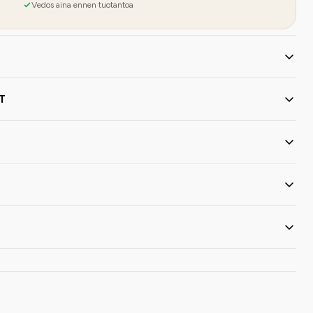
Vedos aina ennen tuotantoa
T