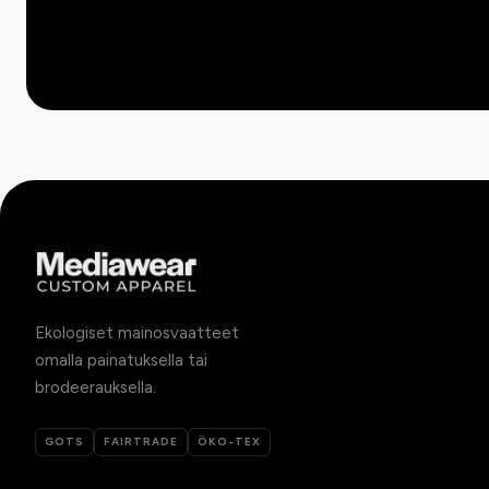
Ekologiset mainosvaatteet
omalla painatuksella tai
brodeerauksella.
GOTS
FAIRTRADE
ÖKO-TEX