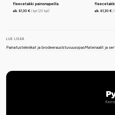
fleecetakki painonapeilla
fleecetakki
alk. 61,30 €
/ kpl (20 kpl)
alk. 61,30 €
/
LUE LISÄÄ
Painatustekniikat ja brodeeraus
Istuvuusopas
Materiaalit ja ser
P
Kerro