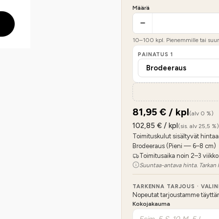
Määrä
10
–
100
kpl. Pienemmille tai suure
PAINATUS
1
81,95
€ / kpl
(alv 0 %)
102,85
€ / kpl
(sis. alv 25,5 %)
Toimituskulut sisältyvät hintaa
Brodeeraus (Pieni — 6–8 cm)
Toimitusaika noin 2–3 viikko
Suuntaa-antava hinta. Tarkan 
TARKENNA TARJOUS · VALI
Nopeutat tarjoustamme täyttämäl
Kokojakauma