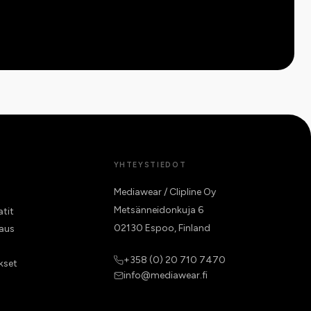
YHTEYSTIEDOT
Mediawear / Clipline Oy
Metsänneidonkuja 6
atit
02130 Espoo, Finland
raus
+358 (0) 20 710 7470
kset
info@mediawear.fi