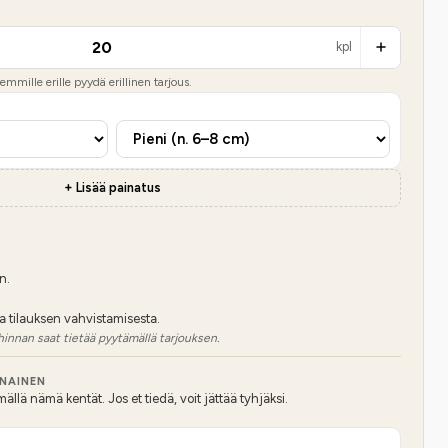
kpl
mmille erille pyydä erillinen tarjous.
+ Lisää painatus
n.
a tilauksen vahvistamisesta.
hinnan saat tietää pyytämällä tarjouksen.
NNAINEN
lä nämä kentät. Jos et tiedä, voit jättää tyhjäksi.