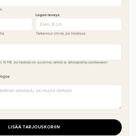
a.
Logon leveys
ha.
Tarkennus cm:nä, jos tiedossa.
imi
10
MB.
Jos tiedosto on suurempi, lähetä se sähköpostilla osoitteeseen
 logoa
LISÄÄ TARJOUSKORIIN