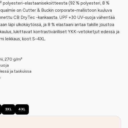
 polyesteri-elastaanisekoitteesta (92 % polyesteri, 8 %
oqualmie on Cutter & Buckin corporate-mallistoon kuuluva
akennettu CB DryTec -kankaasta. UPF +30 UV-suoja vähentää
an läpi ulkokäytössä, ja 8 % elastaani antaa takille joustoa
ulus, lukittavat kontrastivärilliset YKK-vetoketjut edessä ja
i leikkaus, koot S–4XL.
ani, 270 g/m²
suoja
essä ja taskuissa
a
3XL
4XL