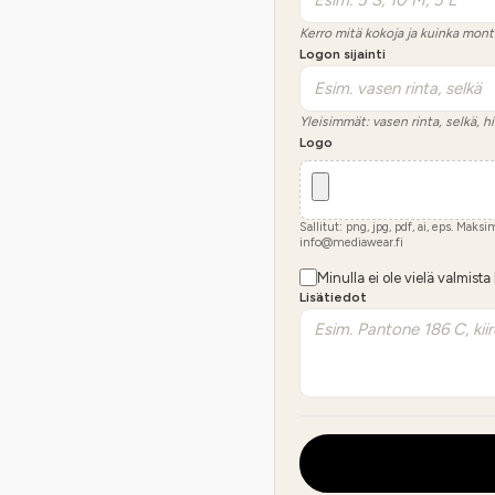
Kerro mitä kokoja ja kuinka mont
Logon sijainti
Yleisimmät: vasen rinta, selkä, hi
Logo
Sallitut: png, jpg, pdf, ai, eps. Maks
info@mediawear.fi
Minulla ei ole vielä valmista
Lisätiedot