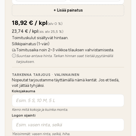
+ Lisää painatus
18,92
€ / kpl
(alv 0 %)
23,74
€ / kpl
(sis. alv 25,5 %)
Toimituskulut sisältyvät hintaan.
Silkkipainatus (1-väri)
Toimitusaika noin 2–3 viikkoa tilauksen vahvistamisesta.
Suuntaa-antava hinta. Tarkan hinnan saat tietää pyytämällä
tarjouksen.
TARKENNA TARJOUS · VALINNAINEN
Nopeutat tarjoustamme täyttämällä nämä kentät. Jos et tiedä,
voit jättää tyhjäksi.
Kokojakauma
Kerro mitä kokoja ja kuinka monta.
Logon sijainti
Yleisimmät: vasen rinta, selkä, hiha.