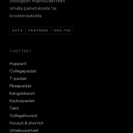
Ekologiset mainosvaatteet
omalla painatuksella tai
brodeerauksella.
GOTS
FAIRTRADE
ÖKO-TEX
TUOTTEET
Hupparit
Collegepaidat
T-paidat
Pikeepaidat
Kangaskassit
Kauluspaidat
Takit
Collegehousut
Housut & shortsit
Urheiluvaatteet