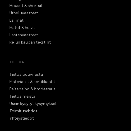
Housut & shortsit
Urheiluvaatteet
Esiliinat
Hatut & huivit
Lastenvaatteet
Reilun kaupan tekstiilit
TIETOA
Tietoa puuvillasta
Materiaalit & sertifikaatit
Paitapaino & brodeeraus
Tietoa meistä
Usein kysytyt kysymykset
Toimitusehdot
Yhteystiedot