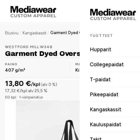
/
/
Garment Dyed Oversized Tote Bag
Etusivu
Kangaskassit
TUOTTEET
WESTFORD MILL
|
W348
Hupparit
Garment Dyed Oversized Tote Bag
Collegepaidat
PAINO
MATERIAALI
407 g/m²
Kierrätyspuuvilla
T-paidat
13,80 €
/kpl
(alv 0 %)
17,32 €/kpl alv 25,5 %
Pikeepaidat
50 kpl · 1-väripainatus
Kangaskassit
Kauluspaidat
Takit