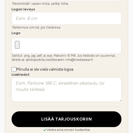
Yleisimmät: vasen rinta, selkä, hiha.
Logon leveys
Tarkennus cm:nä, jos tiedossa.
Logo
Sallitut: png, jpg, pdf, ai, eps. Maksimi
10
MB.
Jos tiedosto on suurempi,
lähetä se sähköpostilla osoitteeseen info@mediawear.fi
Minulla ei ole vielä valmista logoa
Lisätiedot
LISÄÄ TARJOUSKORIIN
Vedos aina ennen tuotantoa