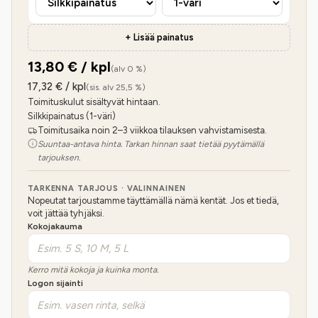
+ Lisää painatus
13,80
€ / kpl
(alv 0 %)
17,32
€ / kpl
(sis. alv 25,5 %)
Toimituskulut sisältyvät hintaan.
Silkkipainatus (1-väri)
Toimitusaika noin 2–3 viikkoa tilauksen vahvistamisesta.
Suuntaa-antava hinta. Tarkan hinnan saat tietää pyytämällä
tarjouksen.
TARKENNA TARJOUS · VALINNAINEN
Nopeutat tarjoustamme täyttämällä nämä kentät. Jos et tiedä,
voit jättää tyhjäksi.
Kokojakauma
Kerro mitä kokoja ja kuinka monta.
Logon sijainti