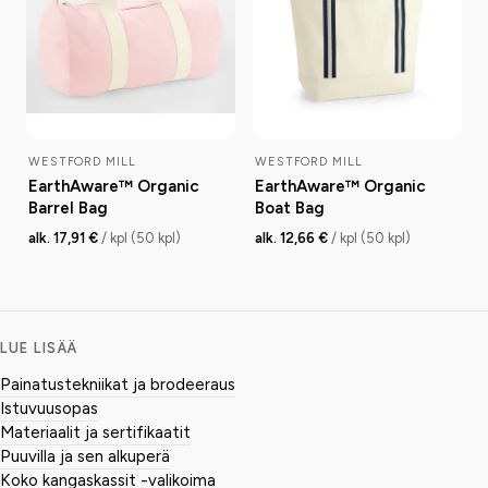
WESTFORD MILL
WESTFORD MILL
EarthAware™ Organic
EarthAware™ Organic
Barrel Bag
Boat Bag
alk. 17,91 €
/ kpl (50 kpl)
alk. 12,66 €
/ kpl (50 kpl)
LUE LISÄÄ
Painatustekniikat ja brodeeraus
Istuvuusopas
Materiaalit ja sertifikaatit
Puuvilla ja sen alkuperä
Koko kangaskassit -valikoima