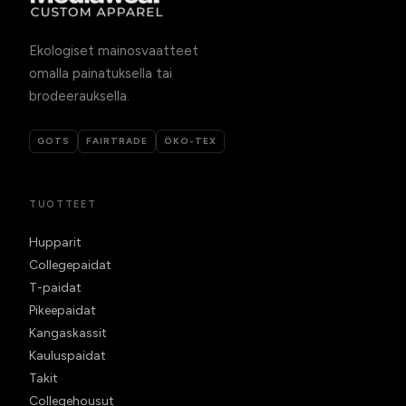
Ekologiset mainosvaatteet
omalla painatuksella tai
brodeerauksella.
GOTS
FAIRTRADE
ÖKO-TEX
TUOTTEET
Hupparit
Collegepaidat
T-paidat
Pikeepaidat
Kangaskassit
Kauluspaidat
Takit
Collegehousut