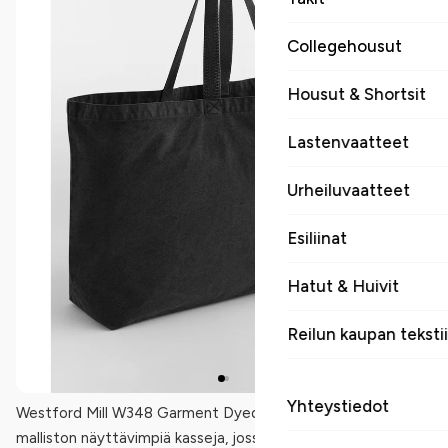
Collegehousut
Housut & Shortsit
Lastenvaatteet
Urheiluvaatteet
Esiliinat
Hatut & Huivit
Reilun kaupan tekstii
Yhteystiedot
Westford Mill W348 Garment Dyed Oversized Tote Bag on
malliston näyttävimpiä kasseja, jossa suuri koko ja garment