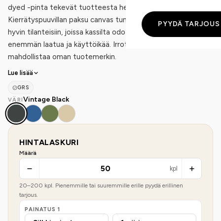
dyed -pinta tekevät tuotteesta heti erottuvan.
Kierrätyspuuvillan paksu canvas tuntuu laadukkaalta ja sopii
PYYDÄ TARJOUS
hyvin tilanteisiin, joissa kassilta odotetaan tavallista
enemmän laatua ja käyttöikää. Irrotettava pesulappu
mahdollistaa oman tuotemerkin.
Lue lisää
GRS
Vintage Black
VÄRI
HINTALASKURI
Määrä
kpl
20
–
200
kpl. Pienemmille tai suuremmille erille pyydä erillinen
tarjous.
PAINATUS
1