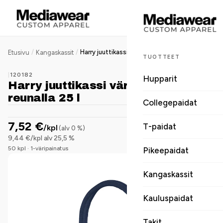
/
/
Harry juuttikassi värillisellä reunalla 25 l
Etusivu
Kangaskassit
TUOTTEET
|
120182
Hupparit
Harry juuttikassi värillisellä
reunalla 25 l
Collegepaidat
7,52 €
T-paidat
/kpl
(alv 0 %)
9,44 €/kpl alv 25,5 %
50 kpl · 1-väripainatus
Pikeepaidat
Kangaskassit
Kauluspaidat
Takit