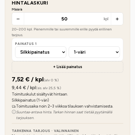
HINTALASKURI
Määrä
kpl
20
–
200
kpl. Pienemmille tai suuremmille erille pyydä erillinen
tarjous.
PAINATUS
1
+ Lisää painatus
7,52
€ / kpl
(alv 0 %)
9,44
€ / kpl
(sis. alv 25,5 %)
Toimituskulut sisältyvät hintaan.
Silkkipainatus (1-väri)
Toimitusaika noin 2–3 viikkoa tilauksen vahvistamisesta.
Suuntaa-antava hinta. Tarkan hinnan saat tietää pyytämällä
tarjouksen.
TARKENNA TARJOUS · VALINNAINEN