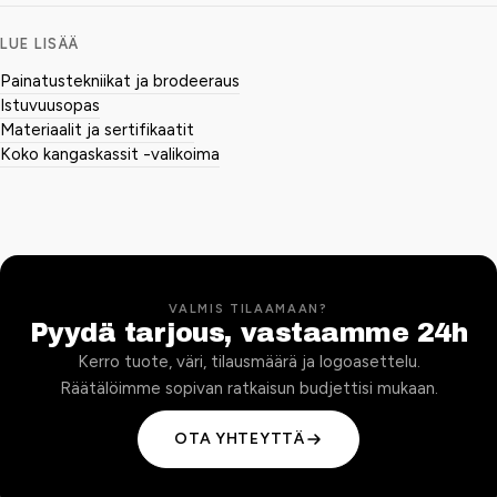
LUE LISÄÄ
Painatustekniikat ja brodeeraus
Istuvuusopas
Materiaalit ja sertifikaatit
Koko kangaskassit -valikoima
VALMIS TILAAMAAN?
Pyydä tarjous, vastaamme 24h
Kerro tuote, väri, tilausmäärä ja logoasettelu.
Räätälöimme sopivan ratkaisun budjettisi mukaan.
OTA YHTEYTTÄ