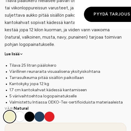
Tilava päälokero nielaisee päivän ostokset, rantapyyhkeen
tai viikonloppureissun varusteet, ja tarrasulkeumalla
PYYDÄ TARJOUS
suljettava aukko pitää sisällön paikoillaan. Lyhyet 17 cm
kantokahvat sopivat kädessä kantamiseen. Juuttikassi
kestää jopa 12 kilon kuorman, ja viiden värin valikoima
(natural, valkoinen, musta, navy, punainen) tarjoaa toimivan
pohjan logopainatukselle.
Lue lisää
Tilava 25 litran päälokero
Värillinen reunaraita visuaalisena yksityiskohtana
Tarrasulkeuma pitää sisällön paikoillaan
Kantokyky jopa 12 kg
17 cm kantokahvat kädessä kantamiseen
5 värivaihtoehtoa logopainatukselle
Valmistettu Intiassa OEKO-Tex-sertifioiduista materiaaleista
Natural
VÄRI