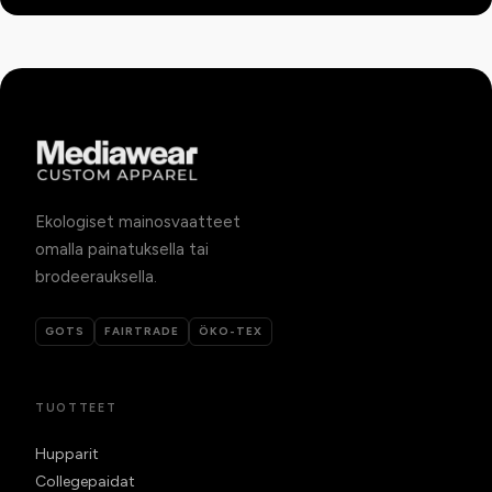
Ekologiset mainosvaatteet
omalla painatuksella tai
brodeerauksella.
GOTS
FAIRTRADE
ÖKO-TEX
TUOTTEET
Hupparit
Collegepaidat