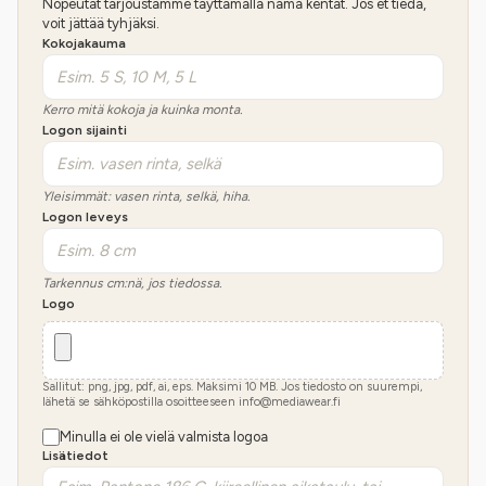
Nopeutat tarjoustamme täyttämällä nämä kentät. Jos et tiedä,
voit jättää tyhjäksi.
Kokojakauma
Kerro mitä kokoja ja kuinka monta.
Logon sijainti
Yleisimmät: vasen rinta, selkä, hiha.
Logon leveys
Tarkennus cm:nä, jos tiedossa.
Logo
Sallitut: png, jpg, pdf, ai, eps. Maksimi
10
MB.
Jos tiedosto on suurempi,
lähetä se sähköpostilla osoitteeseen info@mediawear.fi
Minulla ei ole vielä valmista logoa
Lisätiedot