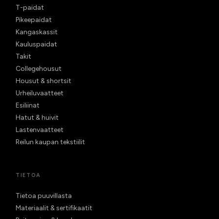
T-paidat
Pikeepaidat
Kangaskassit
Kauluspaidat
Takit
Collegehousut
Housut & shortsit
Urheiluvaatteet
Esiliinat
Hatut & huivit
Lastenvaatteet
Reilun kaupan tekstiilit
TIETOA
Tietoa puuvillasta
Materiaalit & sertifikaatit