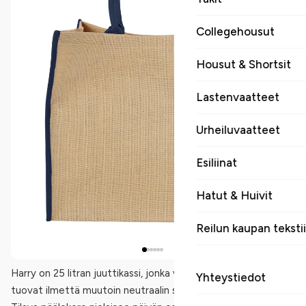
Collegehousut
Housut & Shortsit
Lastenvaatteet
Urheiluvaatteet
Esiliinat
Hatut & Huivit
Reilun kaupan tekstii
Harry on 25 litran juuttikassi, jonka värilliset reunaraidat
Yhteystiedot
tuovat ilmettä muutoin neutraalin sävyiseen luonnonkuituun.