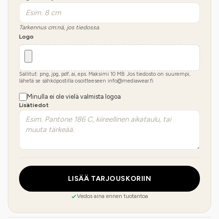
Tarkennus cm:nä, jos tiedossa.
Logo
Sallitut: png, jpg, pdf, ai, eps. Maksimi
10
MB.
Jos tiedosto on suurempi,
lähetä se sähköpostilla osoitteeseen info@mediawear.fi
Minulla ei ole vielä valmista logoa
Lisätiedot
LISÄÄ TARJOUSKORIIN
Vedos aina ennen tuotantoa