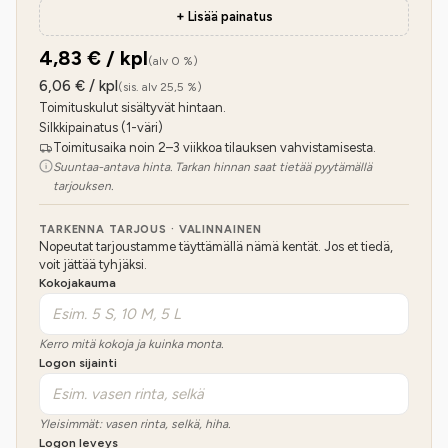
+ Lisää painatus
4,83
€ / kpl
(alv 0 %)
6,06
€ / kpl
(sis. alv 25,5 %)
Toimituskulut sisältyvät hintaan.
Silkkipainatus (1-väri)
Toimitusaika noin 2–3 viikkoa tilauksen vahvistamisesta.
Suuntaa-antava hinta. Tarkan hinnan saat tietää pyytämällä
tarjouksen.
TARKENNA TARJOUS · VALINNAINEN
Nopeutat tarjoustamme täyttämällä nämä kentät. Jos et tiedä,
voit jättää tyhjäksi.
Kokojakauma
Kerro mitä kokoja ja kuinka monta.
Logon sijainti
Yleisimmät: vasen rinta, selkä, hiha.
Logon leveys