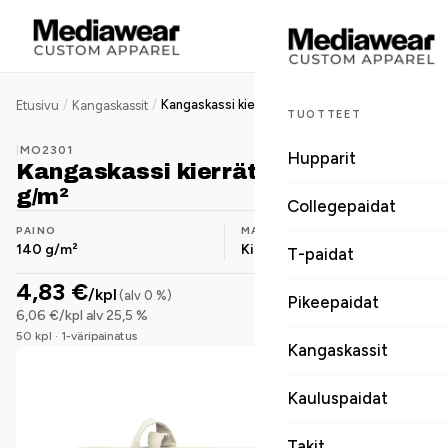
/
/
Kangaskassi kierrätyspuuvilla 140 g/m²
Etusivu
Kangaskassit
TUOTTEET
|
MO2301
Hupparit
Kangaskassi kierrätyspuuvilla 140
g/m²
Collegepaidat
PAINO
MATERIAALI
140 g/m²
Kierrätyspuuvilla
T-paidat
4,83 €
/kpl
(alv 0 %)
Pikeepaidat
6,06 €/kpl alv 25,5 %
50 kpl · 1-väripainatus
Kangaskassit
Kauluspaidat
Takit