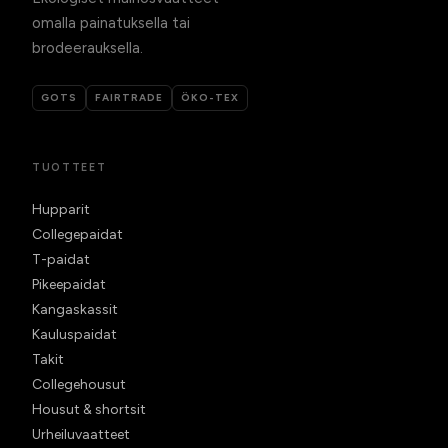
omalla painatuksella tai
brodeerauksella.
GOTS
FAIRTRADE
ÖKO-TEX
TUOTTEET
Hupparit
Collegepaidat
T-paidat
Pikeepaidat
Kangaskassit
Kauluspaidat
Takit
Collegehousut
Housut & shortsit
Urheiluvaatteet