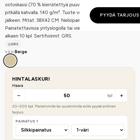
ostoskassi (70 % kierrätettyä puuvillaa ja 30 % RPET)
pitkällä kahvalla. 140 g/m². Tuote voi kutistua painatuksen
PYYDÄ TARJOUS
jälkeen. Mitat: 38X42 CM. Neliöpaino: 140 g/m².
Painatettavissa yrityslogolla tai viestillä; tilausmäärästä
alkaen 10 kpl. Sertifioinnit: GRS.
GRS
Beige
VÄRI
HINTALASKURI
Määrä
kpl
20
–
200
kpl. Pienemmille tai suuremmille erille pyydä erillinen
tarjous.
PAINATUS
1