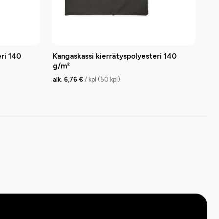
ri 140
Kangaskassi kierrätyspolyesteri 140
g/m²
alk. 6,76 €
/ kpl (50 kpl)