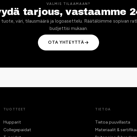
VALMIS TILAAMAAN?
yydä tarjous, vastaamme 2
 tuote, väri, tilausmäärä ja logoasettelu. Räätälöimme sopivan rat
budjettisi mukaan.
OTA YHTEYTTÄ
TUOTTEET
TIETOA
Hupparit
Tietoa puuvillasta
Collegepaidat
Materiaalit & sertifika