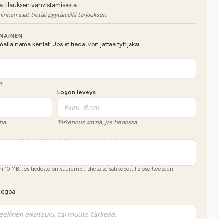
a tilauksen vahvistamisesta.
hinnan saat tietää pyytämällä tarjouksen.
NNAINEN
lä nämä kentät. Jos et tiedä, voit jättää tyhjäksi.
a.
Logon leveys
ha.
Tarkennus cm:nä, jos tiedossa.
imi
10
MB.
Jos tiedosto on suurempi, lähetä se sähköpostilla osoitteeseen
 logoa