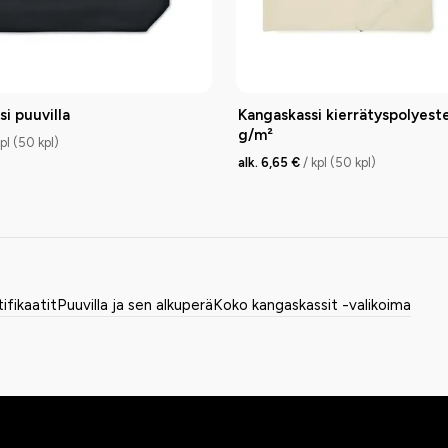
i puuvilla
Kangaskassi kierrätyspolyeste
g/m²
kpl (50 kpl)
alk. 6,65 €
/ kpl (50 kpl)
tifikaatit
Puuvilla ja sen alkuperä
Koko kangaskassit -valikoima