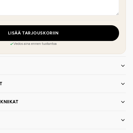
LISÄÄ TARJOUSKORIIN
Vedos aina ennen tuotantoa
T
KNIIKAT