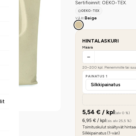
Sertifioinnit: OEKO-TEX.
OEKO-TEX
Beige
VÄRI
HINTALASKURI
Määrä
20
–
200
kpl. Pienemmille tai suur
PAINATUS
1
lit
5,54
€ / kpl
(alv 0 %)
6,95
€ / kpl
(sis. alv 25,5 %)
Toimituskulut sisältyvät hintaa
Silkkipainatus (1-väri)