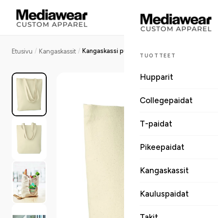
/
/
Kangaskassi puuvilla
Etusivu
Kangaskassit
TUOTTEET
Hupparit
Collegepaidat
T-paidat
Pikeepaidat
Kangaskassit
Kauluspaidat
Takit