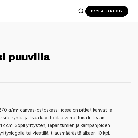
PYYDÄ TARJOUS
 puuvilla
270 g/m² canvas-ostoskassi, jossa on pitkät kahvat ja
sille ryhtiä ja lisää käyttötilaa verrattuna litteään
x 42 cm. Sopii yritysten, tapahtumien ja kampanjoiden
rityslogolla tai viestillä; tilausmäärästä alkaen 10 kpl.