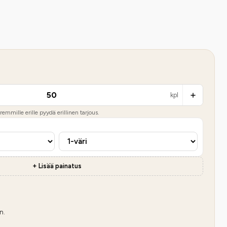
kpl
emmille erille pyydä erillinen tarjous.
+ Lisää painatus
n.