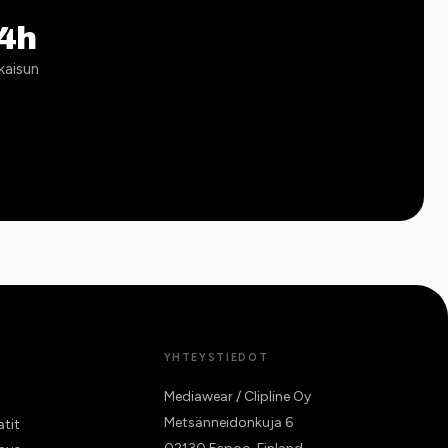
4h
kaisun
YHTEYSTIEDOT
Mediawear / Clipline Oy
Metsänneidonkuja 6
atit