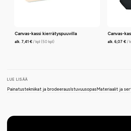
Canvas-kassi kierrätyspuuvilla
Canvas-kass
alk. 7,41 €
/ kpl (50 kpl)
alk. 6,07 €
/ 
LUE LISÄÄ
Painatustekniikat ja brodeeraus
Istuvuusopas
Materiaalit ja ser