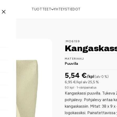
TUOTTEET
YHTEYSTIEDOT
|
MO6159
Kangaskassi
MATERIAALI
Puuvilla
5,54 €
/kpl
(alv 0 %)
6,95 €/kpl alv 25,5 %
50 kpl · 1-väripainatus
Kangaskassi puuvilla. Tukeva 
pohjalevy. Pohjalevy antaa kas
kangaskassiin. Mitat: 38 x 9 
logokassiksi. Painatettavissa y