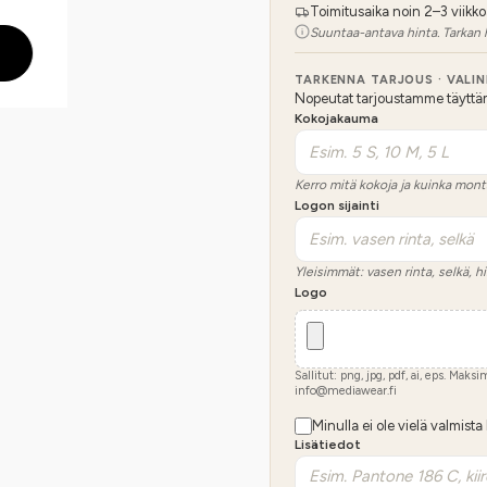
Toimitusaika noin 2–3 viikko
Suuntaa-antava hinta. Tarkan 
TARKENNA TARJOUS · VALI
Nopeutat tarjoustamme täyttämäl
Kokojakauma
Kerro mitä kokoja ja kuinka mont
Logon sijainti
Yleisimmät: vasen rinta, selkä, hi
Logo
Sallitut: png, jpg, pdf, ai, eps. Maks
info@mediawear.fi
Minulla ei ole vielä valmista
Lisätiedot