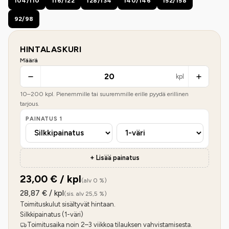
104/110
116/122
128/134
140/146
152/158
92/98
HINTALASKURI
Määrä
kpl
10
–
200
kpl. Pienemmille tai suuremmille erille pyydä erillinen
tarjous.
PAINATUS
1
+ Lisää painatus
23,00
€ / kpl
(alv 0 %)
28,87
€ / kpl
(sis. alv 25,5 %)
Toimituskulut sisältyvät hintaan.
Silkkipainatus (1-väri)
Toimitusaika noin 2–3 viikkoa tilauksen vahvistamisesta.