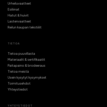
Urheiluvaatteet
Esiliinat
Hatut & huivit
Lastenvaatteet
Reilun kaupan tekstiilit
TIETOA
Tietoa puuvillasta
Materiaalit & sertifikaatit
Paitapaino & brodeeraus
Tietoa meistä
Usein kysytyt kysymykset
Toimitusehdot
Yhteystiedot
YHTEYSTIEDOT