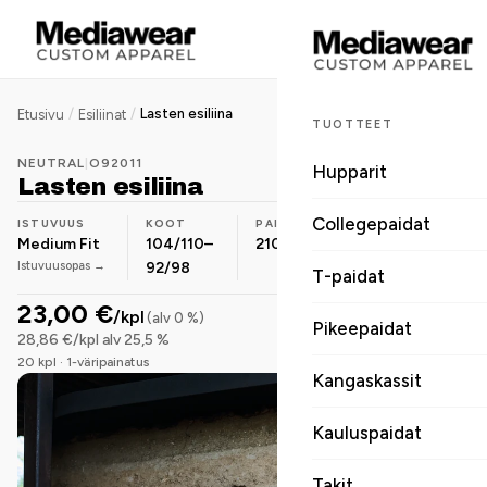
/
/
Lasten esiliina
Etusivu
Esiliinat
TUOTTEET
NEUTRAL
|
O92011
Hupparit
Lasten esiliina
Collegepaidat
ISTUVUUS
KOOT
PAINO
MATERIAALI
Medium Fit
104/110–
210 g
Luomupuuvilla
Istuvuusopas →
92/98
T-paidat
23,00 €
/kpl
(alv 0 %)
Pikeepaidat
28,86 €/kpl alv 25,5 %
20 kpl · 1-väripainatus
Kangaskassit
Kauluspaidat
Takit