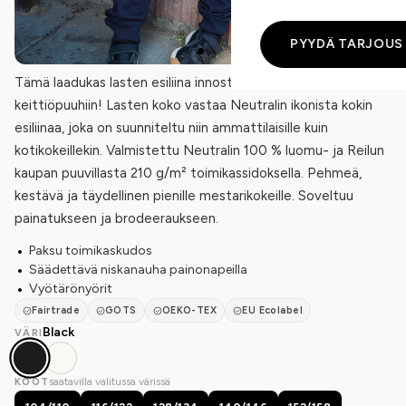
PYYDÄ TARJOUS
Tämä laadukas lasten esiliina innostaa pienet kokit
keittiöpuuhiin! Lasten koko vastaa Neutralin ikonista kokin
esiliinaa, joka on suunniteltu niin ammattilaisille kuin
kotikokeillekin. Valmistettu Neutralin 100 % luomu- ja Reilun
kaupan puuvillasta 210 g/m² toimikassidoksella. Pehmeä,
kestävä ja täydellinen pienille mestarikokeille. Soveltuu
painatukseen ja brodeeraukseen.
Paksu toimikaskudos
Säädettävä niskanauha painonapeilla
Vyötärönyörit
Fairtrade
GOTS
OEKO-TEX
EU Ecolabel
Black
VÄRI
saatavilla valitussa värissä
KOOT