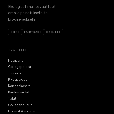
Ekologiset mainosvaatteet
omalla painatuksella tai
brodeerauksella.
GOTS
FAIRTRADE
ÖKO-TEX
TUOTTEET
Hupparit
Collegepaidat
T-paidat
Pikeepaidat
Kangaskassit
Kauluspaidat
Takit
Collegehousut
Housut & shortsit