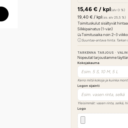
15,46
€ / kpl
(alv 0 %)
19,40
€ / kpl
(sis. alv 25,5 %)
Toimituskulut sisältyvät hintaa
Silkkipainatus (1-väri)
Toimitusaika noin 2–3 viikko
Suuntaa-antava hinta. Tarkan 
TARKENNA TARJOUS · VALI
Nopeutat tarjoustamme täyttämäl
Kokojakauma
Kerro mitä kokoja ja kuinka mont
Logon sijainti
Yleisimmät: vasen rinta, selkä, hi
Logo