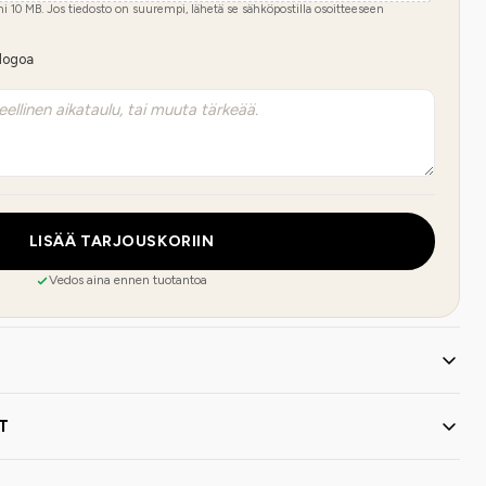
imi
10
MB.
Jos tiedosto on suurempi, lähetä se sähköpostilla osoitteeseen
 logoa
LISÄÄ TARJOUSKORIIN
Vedos aina ennen tuotantoa
T