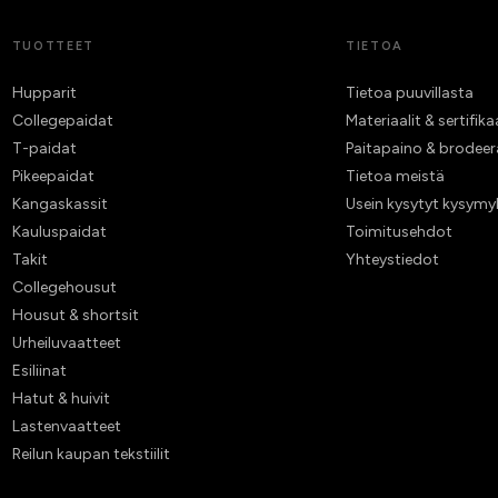
TUOTTEET
TIETOA
Hupparit
Tietoa puuvillasta
Collegepaidat
Materiaalit & sertifika
T-paidat
Paitapaino & brodee
Pikeepaidat
Tietoa meistä
Kangaskassit
Usein kysytyt kysymy
Kauluspaidat
Toimitusehdot
Takit
Yhteystiedot
Collegehousut
Housut & shortsit
Urheiluvaatteet
Esiliinat
Hatut & huivit
Lastenvaatteet
Reilun kaupan tekstiilit