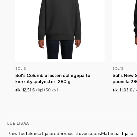
SOL'S
SOL'S
Sol's Columbia lasten collegepaita
Sol's New 
kierrätyspolyesteri 280 g
puuvilla 28
alk. 12,51 €
/ kpl (50 kpl)
alk. 11,03 €
/ 
LUE LISÄÄ
Painatustekniikat ja brodeeraus
Istuvuusopas
Materiaalit ja ser