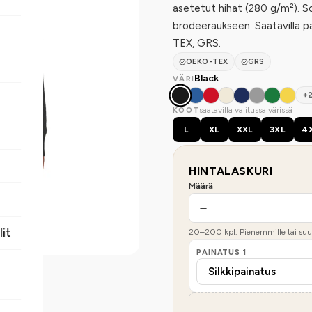
asetetut hihat (280 g/m²). So
brodeeraukseen. Saatavilla pai
TEX, GRS.
OEKO-TEX
GRS
Black
VÄRI
+
saatavilla valitussa värissä
KOOT
L
XL
XXL
3XL
4
HINTALASKURI
Määrä
lit
20
–
200
kpl. Pienemmille tai suur
PAINATUS
1