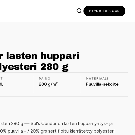
PYYDÄ TARJOUS
r lasten huppari
lyesteri 280 g
OT
PAINO
MATERIAALI
XL
280 g/m²
Puuvilla-sekoite
steri 280 g — Sol's Condor on lasten huppari yritys- ja
0% puuvilla - / 20% grs sertifioitu kierrätetty polyesteri