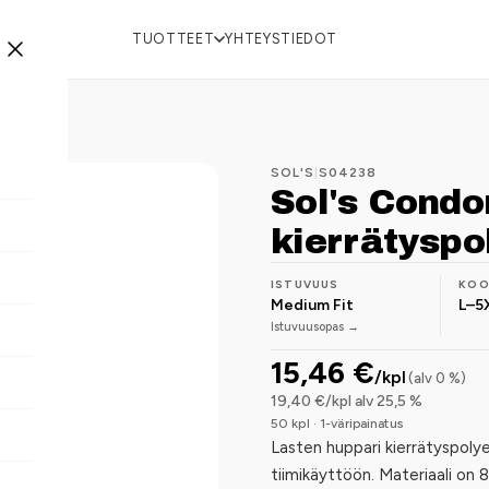
TUOTTEET
YHTEYSTIEDOT
SOL'S
|
S04238
Sol's Condo
kierrätyspo
ISTUVUUS
KO
Medium Fit
L–5
Istuvuusopas →
15,46 €
/kpl
(alv 0 %)
19,40 €/kpl alv 25,5 %
50 kpl · 1-väripainatus
Lasten huppari kierrätyspolye
tiimikäyttöön. Materiaali on 8