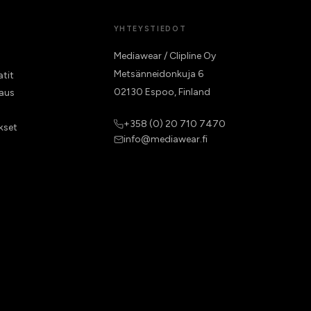
YHTEYSTIEDOT
Mediawear / Clipline Oy
Metsänneidonkuja 6
atit
02130 Espoo, Finland
raus
+358 (0) 20 710 7470
kset
info@mediawear.fi