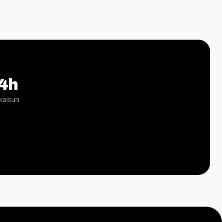
4h
kaisun