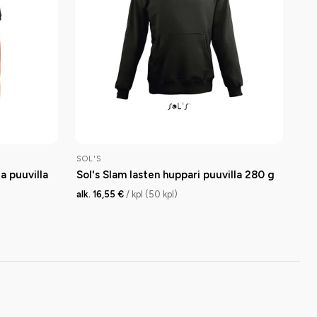
SOL'S
a puuvilla
Sol's Slam lasten huppari puuvilla 280 g
alk. 16,55 €
/ kpl (50 kpl)