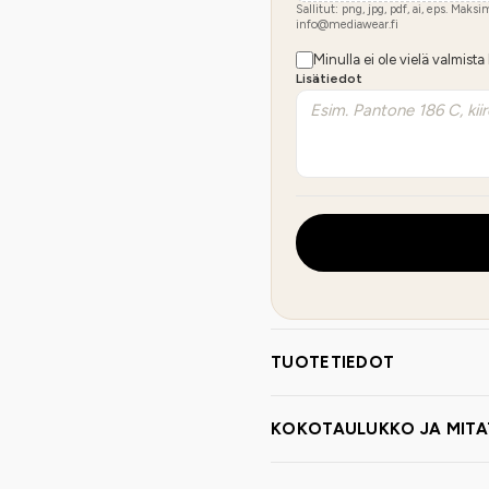
Sallitut: png, jpg, pdf, ai, eps. Maks
info@mediawear.fi
Minulla ei ole vielä valmista
Lisätiedot
TUOTETIEDOT
KOKOTAULUKKO JA MITA