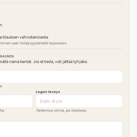
n.
a tilauksen vahvistamisesta.
hinnan saat tietää pyytämällä tarjouksen.
NNAINEN
lä nämä kentät. Jos et tiedä, voit jättää tyhjäksi.
a.
Logon leveys
ha.
Tarkennus cm:nä, jos tiedossa.