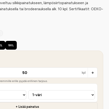
veltuu silkkipainatukseen, lämpösiirtopainatukseen ja
natuksella tai brodeerauksella alk. 10 kpl. Sertifikaatit: OEKO-
2
XL
5XL
kpl
emmille erille pyydä erillinen tarjous.
+ Lisää painatus