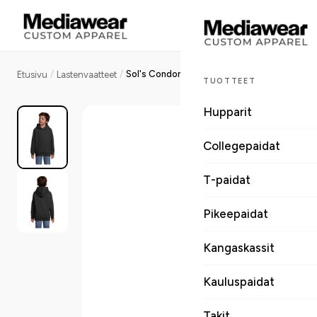
/
/
Sol's Condor lasten huppari kierrätyspolyesteri 280 g
Etusivu
Lastenvaatteet
TUOTTEET
Hupparit
Collegepaidat
T-paidat
Pikeepaidat
Kangaskassit
Kauluspaidat
Takit