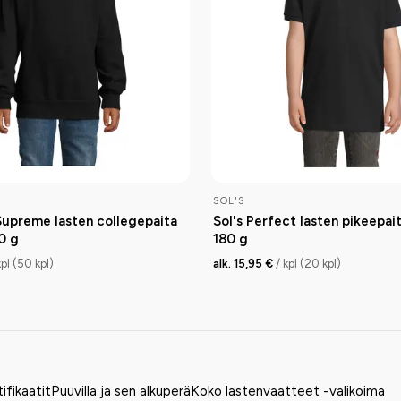
SOL'S
Supreme lasten collegepaita
Sol's Perfect lasten pikeepait
0 g
180 g
kpl (50 kpl)
alk. 15,95 €
/ kpl (20 kpl)
tifikaatit
Puuvilla ja sen alkuperä
Koko lastenvaatteet -valikoima