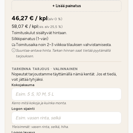
+ Lisää painatus
46,27
€ / kpl
(alv 0 %)
58,07
€ / kpl
(sis. alv 25,5 %)
Toimituskulut sisältyvät hintaan.
Silkkipainatus (1-väri)
Toimitusaika noin 2–3 viikkoa tilauksen vahvistamisesta.
Suuntaa-antava hinta. Tarkan hinnan saat tietää pyytämällä
tarjouksen.
TARKENNA TARJOUS · VALINNAINEN
Nopeutat tarjoustamme täyttämällä nämä kentät. Jos et tiedä,
voit jättää tyhjäksi.
Kokojakauma
Kerro mitä kokoja ja kuinka monta.
Logon sijainti
Yleisimmät: vasen rinta, selkä, hiha.
Logon leveys