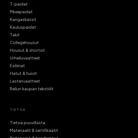
T-paidat
Pikeepaidat
Kangaskassit
Kauluspaidat
Takit
Collegehousut
Housut & shortsit
Urheiluvaatteet
Esiliinat
Hatut & huivit
Lastenvaatteet
Reilun kaupan tekstiilit
TIETOA
Tietoa puuvillasta
Materiaalit & sertifikaatit