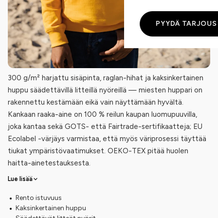
PYYDÄ TARJOUS
300 g/m² harjattu sisäpinta, raglan-hihat ja kaksinkertainen
huppu säädettävillä litteillä nyöreillä — miesten huppari on
rakennettu kestämään eikä vain näyttämään hyvältä.
Kankaan raaka-aine on 100 % reilun kaupan luomupuuvilla,
joka kantaa sekä GOTS- että Fairtrade-sertifikaatteja; EU
Ecolabel -värjäys varmistaa, että myös väriprosessi täyttää
tiukat ympäristövaatimukset. OEKO-TEX pitää huolen
haitta-ainetestauksesta.
Lue lisää
Rento istuvuus
Kaksinkertainen huppu