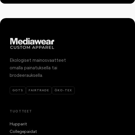
Ekologiset mainosvaatteet
omalla painatuksella tai
brodeerauksella.
GOTS
FAIRTRADE
ÖKO-TEX
TUOTTEET
Hupparit
Collegepaidat