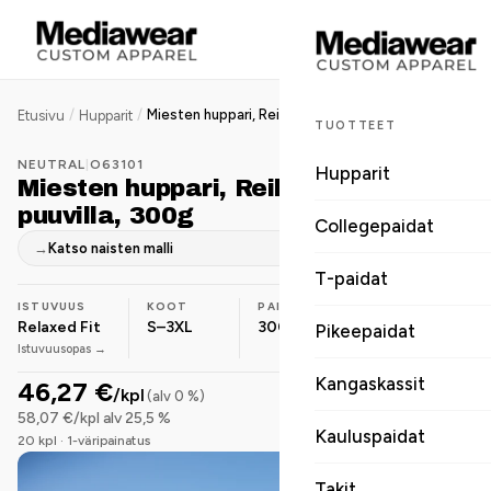
/
/
Miesten huppari, Reilun kaupan puuvilla, 300g
Etusivu
Hupparit
TUOTTEET
NEUTRAL
|
O63101
Hupparit
Miesten huppari, Reilun kaupan
puuvilla, 300g
Collegepaidat
→
Katso naisten malli
T-paidat
ISTUVUUS
KOOT
PAINO
MATERIAALI
Relaxed Fit
S–3XL
300 g
Luomupuuvilla
Pikeepaidat
Istuvuusopas →
Kangaskassit
46,27 €
/kpl
(alv 0 %)
58,07 €/kpl alv 25,5 %
Kauluspaidat
20 kpl · 1-väripainatus
Takit