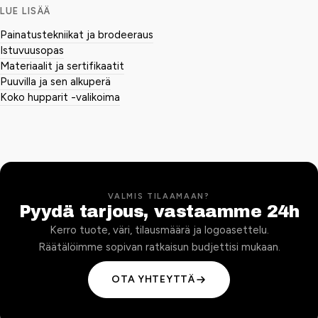
LUE LISÄÄ
Painatustekniikat ja brodeeraus
Istuvuusopas
Materiaalit ja sertifikaatit
Puuvilla ja sen alkuperä
Koko hupparit -valikoima
VALMIS TILAAMAAN?
Pyydä tarjous, vastaamme 24h
Kerro tuote, väri, tilausmäärä ja logoasettelu.
Räätälöimme sopivan ratkaisun budjettisi mukaan.
OTA YHTEYTTÄ