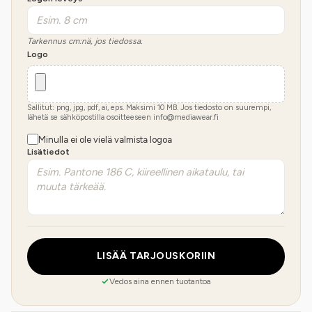
Tarkennus cm:nä, jos tiedossa.
Logo
Sallitut: png, jpg, pdf, ai, eps. Maksimi
10
MB.
Jos tiedosto on suurempi,
lähetä se sähköpostilla osoitteeseen info@mediawear.fi
Minulla ei ole vielä valmista logoa
Lisätiedot
LISÄÄ TARJOUSKORIIN
Vedos aina ennen tuotantoa