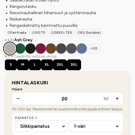
Säädettävät litteät nyörit
Kengurutasku
Resorinauhallinen hihansuut ja vyötärönauha
Niskanauha
Rengaskehrätty kammattu puuvilla
Fairtrade
GOTS
OEKO-TEX
EU Ecolabel
Ash Grey
VÄRI
+22
saatavilla valitussa värissä
KOOT
S
M
L
XL
2XL
3XL
HINTALASKURI
Määrä
kpl
10
–
100
kpl. Pienemmille tai suuremmille erille pyydä erillinen tarjous.
PAINATUS
1