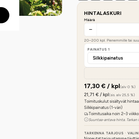
HINTALASKURI
Määrä
20
–
200
kpl. Pienemmille tai suur
PAINATUS
1
17,30
€ / kpl
(alv 0 %)
21,71
€ / kpl
(sis. alv 25,5 %)
Toimituskulut sisältyvät hintaa
Silkkipainatus (1-väri)
Toimitusaika noin 2–3 viikko
Suuntaa-antava hinta. Tarkan 
TARKENNA TARJOUS · VALI
Nopeutat tarjoustamme täyttämäl