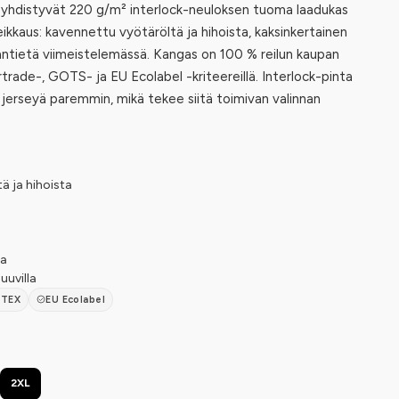
 yhdistyvät 220 g/m² interlock-neuloksen tuoma laadukas
ikkaus: kavennettu vyötäröltä ja hihoista, kaksinkertainen
äntietä viimeistelemässä. Kangas on 100 % reilun kaupan
irtrade-, GOTS- ja EU Ecolabel -kriteereillä. Interlock-pinta
 jerseyä paremmin, mikä tekee siitä toimivan valinnan
ä ja hihoista
ha
uvilla
-TEX
EU Ecolabel
2XL