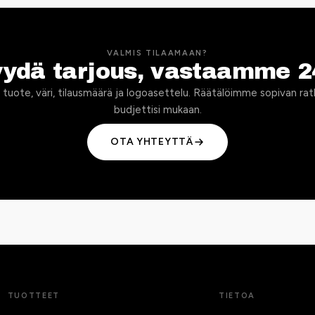
VALMIS TILAAMAAN?
yydä tarjous, vastaamme 2
 tuote, väri, tilausmäärä ja logoasettelu. Räätälöimme sopivan rat
budjettisi mukaan.
OTA YHTEYTTÄ
TUOTTEET
TIETOA