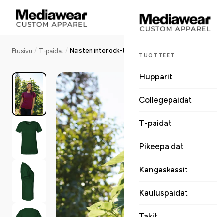
/
/
Naisten interlock-t-paita, Reilun kaupan puuvilla, 220g
Etusivu
T-paidat
TUOTTEET
Hupparit
Collegepaidat
T-paidat
Pikeepaidat
Kangaskassit
Kauluspaidat
Takit