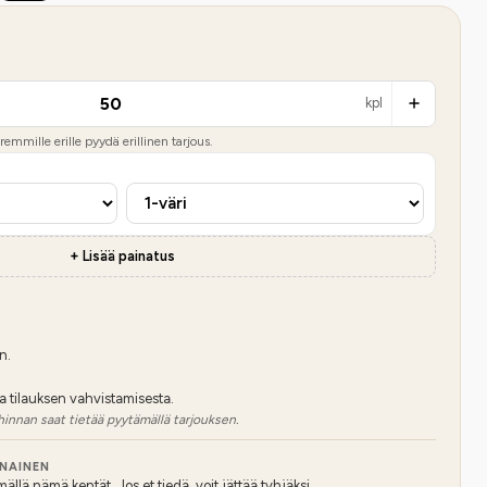
kpl
emmille erille pyydä erillinen tarjous.
+ Lisää painatus
n.
a tilauksen vahvistamisesta.
hinnan saat tietää pyytämällä tarjouksen.
NNAINEN
lä nämä kentät. Jos et tiedä, voit jättää tyhjäksi.