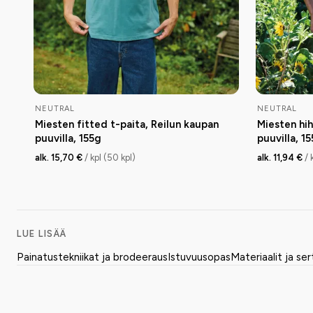
NEUTRAL
NEUTRAL
Miesten fitted t-paita, Reilun kaupan
Miesten hih
puuvilla, 155g
puuvilla, 1
alk. 15,70 €
/ kpl (50 kpl)
alk. 11,94 €
/ 
LUE LISÄÄ
Painatustekniikat ja brodeeraus
Istuvuusopas
Materiaalit ja ser