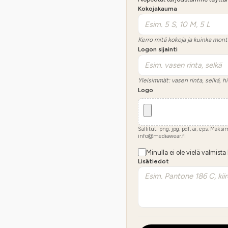
Kokojakauma
Kerro mitä kokoja ja kuinka mont
Logon sijainti
Yleisimmät: vasen rinta, selkä, hi
Logo
Sallitut: png, jpg, pdf, ai, eps. Maks
info@mediawear.fi
Minulla ei ole vielä valmista
Lisätiedot