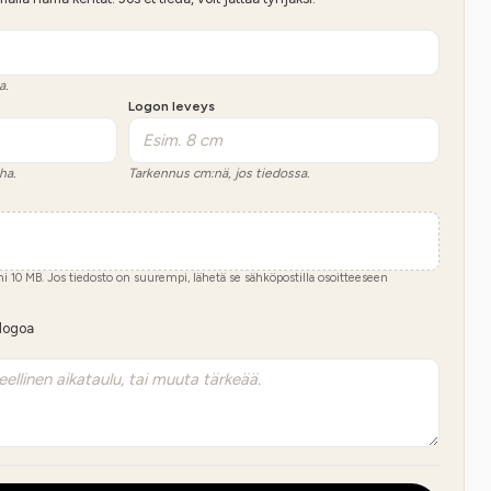
a.
Logon leveys
ha.
Tarkennus cm:nä, jos tiedossa.
imi
10
MB.
Jos tiedosto on suurempi, lähetä se sähköpostilla osoitteeseen
 logoa