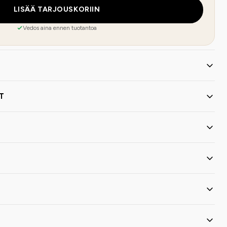
LISÄÄ TARJOUSKORIIN
Vedos aina ennen tuotantoa
T