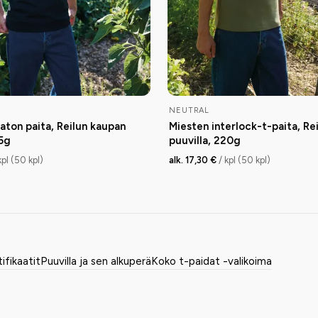
NEUTRAL
aton paita, Reilun kaupan
Miesten interlock-t-paita, Re
55g
puuvilla, 220g
kpl (50 kpl)
alk. 17,30 €
/ kpl (50 kpl)
tifikaatit
Puuvilla ja sen alkuperä
Koko t-paidat -valikoima