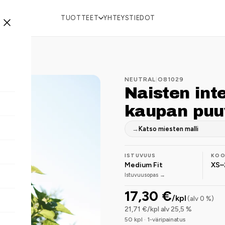
TUOTTEET
YHTEYSTIEDOT
NEUTRAL
|
O81029
Naisten inte
kaupan puuv
→
Katso miesten malli
ISTUVUUS
KO
Medium Fit
XS–
Istuvuusopas →
17,30 €
/kpl
(alv 0 %)
21,71 €/kpl alv 25,5 %
50 kpl · 1-väripainatus