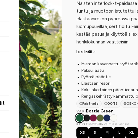
Naisten interlock-t-paidassa
tuntu ja muotoon istutettu le
elastaaniresori pyöreässä pä
luomupuuvillaa, sertifioitu Fa
kestää pesua ja käyttöä silex
henkilökunnan vaatteisiin.
Lue lisää
Hieman kavennettu vyötärölt
Paksu laatu
Pyöreä pääntie
Elastaaniresori
Kaksinkertainen pääntienau
Rengaskehrätty kammattu pu
lit
Fairtrade
GOTS
OEKO
Bottle Green
VÄRI
saatavilla valitussa värissä
KOOT
XS
S
M
L
XL