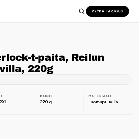
PYYDÄ TARJOUS
rlock-t-paita, Reilun
illa, 220g
OT
PAINO
MATERIAALI
2XL
220 g
Luomupuuvilla