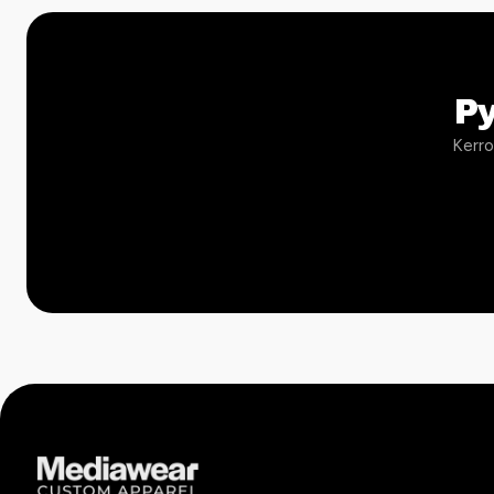
P
Kerro