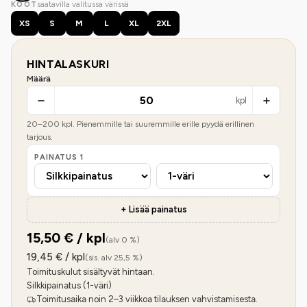
saatavilla valitussa värissä
KOOT
XS
S
M
L
XL
2XL
HINTALASKURI
Määrä
kpl
20
–
200
kpl. Pienemmille tai suuremmille erille pyydä erillinen
tarjous.
PAINATUS
1
+ Lisää painatus
15,50
€ / kpl
(alv 0 %)
19,45
€ / kpl
(sis. alv 25,5 %)
Toimituskulut sisältyvät hintaan.
Silkkipainatus (1-väri)
Toimitusaika noin 2–3 viikkoa tilauksen vahvistamisesta.