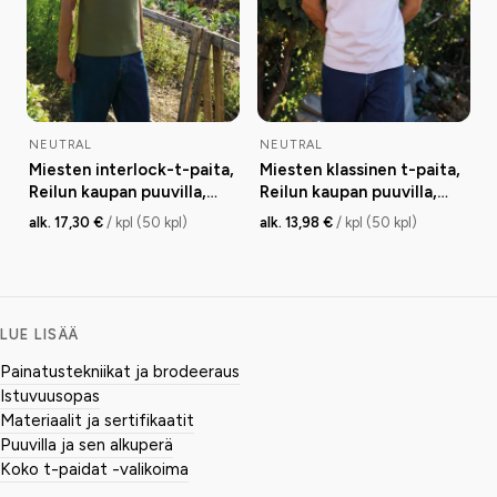
NEUTRAL
NEUTRAL
Miesten interlock-t-paita,
Miesten klassinen t-paita,
Reilun kaupan puuvilla,
Reilun kaupan puuvilla,
220g
185g
alk. 17,30 €
/ kpl (50 kpl)
alk. 13,98 €
/ kpl (50 kpl)
LUE LISÄÄ
Painatustekniikat ja brodeeraus
Istuvuusopas
Materiaalit ja sertifikaatit
Puuvilla ja sen alkuperä
Koko t-paidat -valikoima