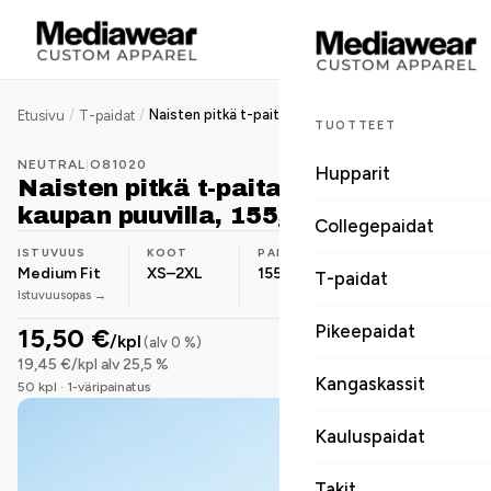
/
/
Naisten pitkä t-paita, Reilun kaupan puuvilla, 155g
Etusivu
T-paidat
TUOTTEET
NEUTRAL
|
O81020
Hupparit
Naisten pitkä t-paita, Reilun
kaupan puuvilla, 155g
Collegepaidat
ISTUVUUS
KOOT
PAINO
MATERIAALI
Medium Fit
XS–2XL
155 g
Luomupuuvilla
T-paidat
Istuvuusopas →
Pikeepaidat
15,50 €
/kpl
(alv 0 %)
19,45 €/kpl alv 25,5 %
Kangaskassit
50 kpl · 1-väripainatus
Kauluspaidat
Takit