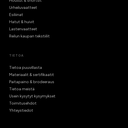
Housut & shortsit
Urheiluvaatteet
Esiliinat
Hatut & huivit
Lastenvaatteet
Reilun kaupan tekstiilit
TIETOA
Tietoa puuvillasta
Materiaalit & sertifikaatit
Paitapaino & brodeeraus
Tietoa meistä
Usein kysytyt kysymykset
Toimitusehdot
Yhteystiedot