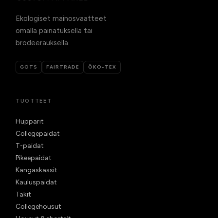
Ekologiset mainosvaatteet
omalla painatuksella tai
brodeerauksella.
GOTS
FAIRTRADE
ÖKO-TEX
TUOTTEET
Hupparit
Collegepaidat
T-paidat
Pikeepaidat
Kangaskassit
Kauluspaidat
Takit
Collegehousut