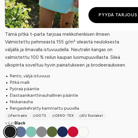
PYYDÄ TARJOUS
Tämä pitkä t-paita tarjoaa mekkohenkisen ilmeen.
Valmistettu pehmeästä 155 g/m² sileästä neuloksesta
väljällä ja ilmavalla istuvuudella. Neutralin kangas on
valmistettu 100 % reilun kaupan luomupuuvillasta. Sileä
ulkopinta soveltuu hyvin painatukseen ja brodeeraukseen.
Rento, väljä istuvuus
Pitkä malli
Pyöreä pääntie
Elastaanikanttinauhallinen pääntie
Niskanauha
Rengaskehrätty kammattu puuvilla
Fairtrade
GOTS
OEKO-TEX
EU Ecolabel
Black
VÄRI