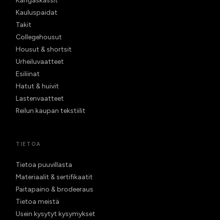
Kangaskassit
Kauluspaidat
Takit
Collegehousut
Housut & shortsit
Urheiluvaatteet
Esiliinat
Hatut & huivit
Lastenvaatteet
Reilun kaupan tekstiilit
TIETOA
Tietoa puuvillasta
Materiaalit & sertifikaatit
Paitapaino & brodeeraus
Tietoa meistä
Usein kysytyt kysymykset