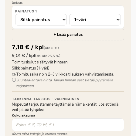
tarjous.
PAINATUS
1
+ Lisää painatus
7,18
€ / kpl
(alv 0 %)
9,01
€ / kpl
(sis. alv 25,5 %)
Toimituskulut sisältyvät hintaan.
Silkkipainatus (1-väri)
Toimitusaika noin 2–3 viikkoa tilauksen vahvistamisesta.
Suuntaa-antava hinta. Tarkan hinnan saat tietää pyytämällä
tarjouksen.
TARKENNA TARJOUS · VALINNAINEN
Nopeutat tarjoustamme täyttämällä nämä kentät. Jos et tiedä,
voit jättää tyhjäksi.
Kokojakauma
Kerro mitä kokoja ja kuinka monta.