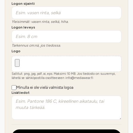
Logon sijainti
Yleisimmät: vasen rinta, selkä, hiha.
Logon leveys
Tarkennus cm:nä, jos tiedossa.
Logo
Sallitut: png, jpg, pdf, ai, eps. Maksimi
10
MB.
Jos tiedosto on suurempi,
lähetä se sähköpostilla osoitteeseen info@mediawear.fi
Minulla ei ole vielä valmista logoa
Lisätiedot