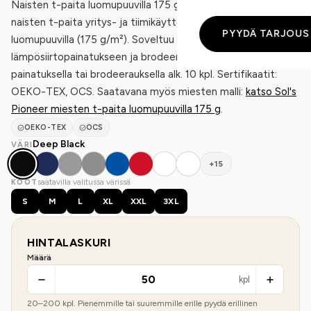
Naisten t-paita luomupuuvilla 175 g — Sol's Pioneer on
naisten t-paita yritys- ja tiimikäyttöön. Materiaali on 100%
PYYDÄ TARJOUS
luomupuuvilla (175 g/m²). Soveltuu silkkipainatukseen,
lämpösiirtopainatukseen ja brodeeraukseen. Saatavilla
painatuksella tai brodeerauksella alk. 10 kpl. Sertifikaatit:
OEKO-TEX, OCS. Saatavana myös miesten malli:
katso Sol's
Pioneer miesten t-paita luomupuuvilla 175 g
.
OEKO-TEX
OCS
Deep Black
VÄRI
+15
saatavilla valitussa värissä
KOOT
S
M
L
XL
XXL
3XL
HINTALASKURI
Määrä
kpl
20
–
200
kpl. Pienemmille tai suuremmille erille pyydä erillinen