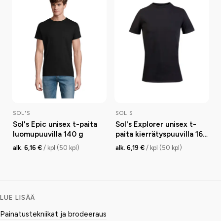
SOL'S
SOL'S
Sol's Epic unisex t-paita
Sol's Explorer unisex t-
luomupuuvilla 140 g
paita kierrätyspuuvilla 160
g
alk. 6,16 €
/ kpl (50 kpl)
alk. 6,19 €
/ kpl (50 kpl)
LUE LISÄÄ
Painatustekniikat ja brodeeraus