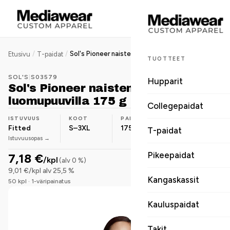
/
/
Sol's Pioneer naisten t-paita luomupuuvilla 175 g
Etusivu
T-paidat
TUOTTEET
SOL'S
|
S03579
Hupparit
Sol's Pioneer naisten t-paita
luomupuuvilla 175 g
Collegepaidat
ISTUVUUS
KOOT
PAINO
MATERIAALI
Fitted
S–3XL
175 g/m²
Luomupuuvilla
T-paidat
Istuvuusopas →
Pikeepaidat
7,18 €
/kpl
(alv 0 %)
9,01 €/kpl alv 25,5 %
Kangaskassit
50 kpl · 1-väripainatus
Kauluspaidat
Takit