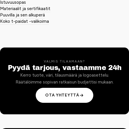
Istuvuusopas
Materiaalit ja sertifikaatit
Puuvilla ja sen alkuperä
Koko t-paidat -valikoima
VALMIS TILAAMAAN?
Pyydä tarjous, vastaamme 24h
Kerro tuote, väri, tilausmäärä ja logoasettelu.
Räätälöimme sopivan ratkaisun budjettisi mukaan.
OTA YHTEYTTÄ