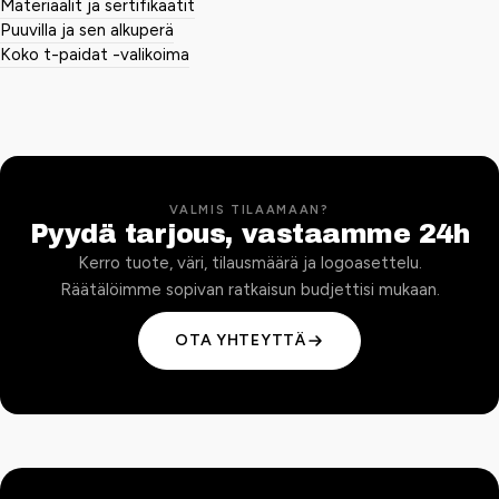
Materiaalit ja sertifikaatit
Puuvilla ja sen alkuperä
Koko t-paidat -valikoima
VALMIS TILAAMAAN?
Pyydä tarjous, vastaamme 24h
Kerro tuote, väri, tilausmäärä ja logoasettelu.
Räätälöimme sopivan ratkaisun budjettisi mukaan.
OTA YHTEYTTÄ