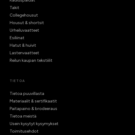
Kauluspaidat
Takit
Collegehousut
Housut & shortsit
Urheiluvaatteet
Esiliinat
Hatut & huivit
Lastenvaatteet
Reilun kaupan tekstiilit
TIETOA
Tietoa puuvillasta
Materiaalit & sertifikaatit
Paitapaino & brodeeraus
Tietoa meistä
Usein kysytyt kysymykset
Toimitusehdot