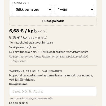
PAINATUS
1
+ Lisää painatus
6,68
€ / kpl
(alv 0 %)
8,38
€ / kpl
(sis. alv 25,5 %)
Toimituskulut sisältyvät hintaan.
Silkkipainatus (1-väri)
Toimitusaika noin 2–3 viikkoa tilauksen vahvistamisesta.
Suuntaa-antava hinta. Tarkan hinnan saat tietää pyytämällä
tarjouksen.
TARKENNA TARJOUS · VALINNAINEN
Nopeutat tarjoustamme täyttämällä nämä kentät. Jos et tiedä,
voit jättää tyhjäksi.
Kokojakauma
Kerro mitä kokoja ja kuinka monta.
Logon sijainti