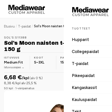
/
/
Sol's Moon naisten t-paita puuvilla 150 g
Etusivu
T-paidat
TUOTTEET
SOL'S
|
S11388
Hupparit
Sol's Moon naisten t-paita puuvilla
150 g
Collegepaidat
ISTUVUUS
KOOT
PAINO
MATERIAALI
Medium Fit
S–3XL
150 g/m²
Puuvilla
T-paidat
Istuvuusopas →
Pikeepaidat
6,68 €
/kpl
(alv 0 %)
8,38 €/kpl alv 25,5 %
Kangaskassit
50 kpl · 1-väripainatus
Kauluspaidat
Takit