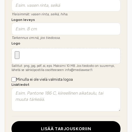
Yleisimmät: vasen rinta, selkä, hiha.
Logon leveys
Tarkennus cm:nä, jos tiedossa.
Logo
Sallitut: png, jpg, pdf, ai, eps. Maksimi
10
MB.
Jos tiedosto on suurempi,
lähetä se sähköpostilla osoitteeseen info@mediawear.fi
Minulla ei ole vielä valmista logoa
Lisätiedot
LISÄÄ TARJOUSKORIIN