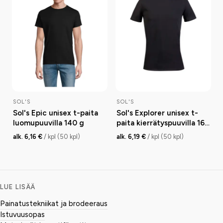
SOL'S
SOL'S
Sol's Epic unisex t-paita
Sol's Explorer unisex t-
luomupuuvilla 140 g
paita kierrätyspuuvilla 160
g
alk. 6,16 €
/ kpl (50 kpl)
alk. 6,19 €
/ kpl (50 kpl)
LUE LISÄÄ
Painatustekniikat ja brodeeraus
Istuvuusopas