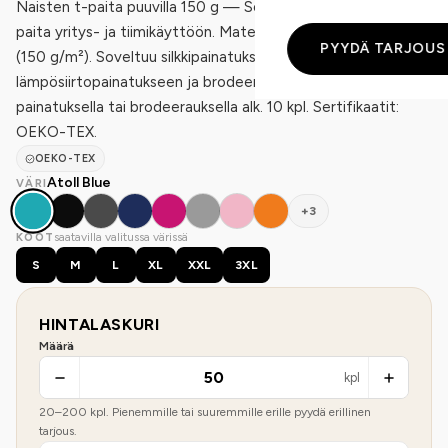
Naisten t-paita puuvilla 150 g — Sol's Moon on naisten t-
paita yritys- ja tiimikäyttöön. Materiaali on 100% puuvilla
PYYDÄ TARJOUS
(150 g/m²). Soveltuu silkkipainatukseen,
lämpösiirtopainatukseen ja brodeeraukseen. Saatavilla
painatuksella tai brodeerauksella alk. 10 kpl. Sertifikaatit:
OEKO-TEX.
OEKO-TEX
Atoll Blue
VÄRI
+3
saatavilla valitussa värissä
KOOT
S
M
L
XL
XXL
3XL
HINTALASKURI
Määrä
kpl
20
–
200
kpl. Pienemmille tai suuremmille erille pyydä erillinen
tarjous.