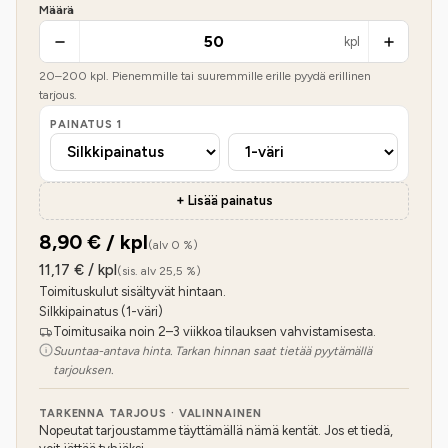
Määrä
kpl
20
–
200
kpl. Pienemmille tai suuremmille erille pyydä erillinen
tarjous.
PAINATUS
1
+ Lisää painatus
8,90
€ / kpl
(alv 0 %)
11,17
€ / kpl
(sis. alv 25,5 %)
Toimituskulut sisältyvät hintaan.
Silkkipainatus (1-väri)
Toimitusaika noin 2–3 viikkoa tilauksen vahvistamisesta.
Suuntaa-antava hinta. Tarkan hinnan saat tietää pyytämällä
tarjouksen.
TARKENNA TARJOUS · VALINNAINEN
Nopeutat tarjoustamme täyttämällä nämä kentät. Jos et tiedä,