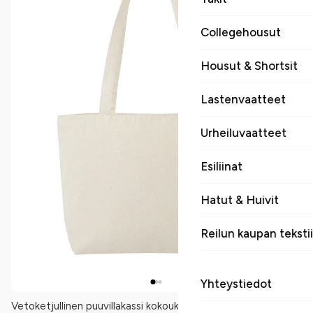
Collegehousut
Housut & Shortsit
Lastenvaatteet
Urheiluvaatteet
Esiliinat
Hatut & Huivit
Reilun kaupan tekstii
Yhteystiedot
Vetoketjullinen puuvillakassi kokouksiin, kongresseihin ja