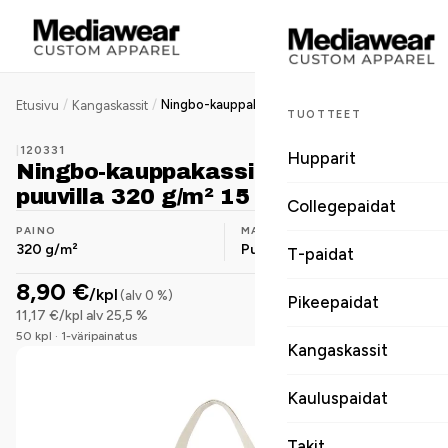
/
/
Ningbo-kauppakassi vetoketjulla, puuvilla 320 g/m² 15 L
Etusivu
Kangaskassit
TUOTTEET
|
120331
Hupparit
Ningbo-kauppakassi vetoketjulla,
puuvilla 320 g/m² 15 L
Collegepaidat
PAINO
MATERIAALI
320 g/m²
Puuvilla
T-paidat
8,90 €
/kpl
(alv 0 %)
Pikeepaidat
11,17 €/kpl alv 25,5 %
50 kpl · 1-väripainatus
Kangaskassit
Kauluspaidat
Takit