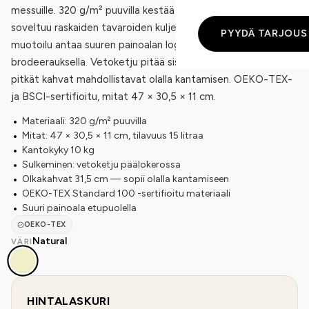
messuille. 320 g/m² puuvilla kestää 10 kg kuormaa ja
soveltuu raskaiden tavaroiden kuljettamiseen. Selkeä
PYYDÄ TARJOUS
muotoilu antaa suuren painoalan logolle silkkipainatuksella tai
brodeerauksella. Vetoketju pitää sisällön suojassa, ja 31,5 cm
pitkät kahvat mahdollistavat olalla kantamisen. OEKO-TEX-
ja BSCI-sertifioitu, mitat 47 × 30,5 × 11 cm.
Materiaali: 320 g/m² puuvilla
Mitat: 47 × 30,5 × 11 cm, tilavuus 15 litraa
Kantokyky 10 kg
Sulkeminen: vetoketju päälokerossa
Olkakahvat 31,5 cm — sopii olalla kantamiseen
OEKO-TEX Standard 100 -sertifioitu materiaali
Suuri painoala etupuolella
OEKO-TEX
Natural
VÄRI
HINTALASKURI