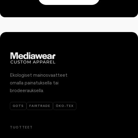
Ekologiset mainosvaatteet
omalla painatuksella tai
brodeerauksella.
GOTS
FAIRTRADE
ÖKO-TEX
TUOTTEET