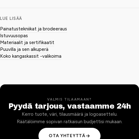
LUE LISÄÄ
Painatustekniikat ja brodeeraus
Istuvuusopas
Materiaalit ja sertifikaatit
Puuvilla ja sen alkuperä
Koko kangaskassit -valikoima
VALMIS TILAAMAAN?
Pyydä tarjous, vastaamme 24h
Kerro tuote, väri, tilausmäärä ja logoasettelu.
Räätälöimme sopivan ratkaisun budjettisi mukaan.
OTA YHTEYTTÄ