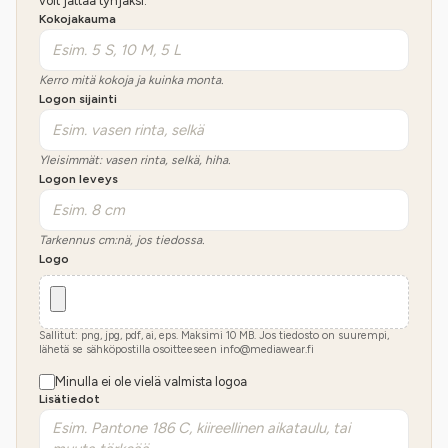
voit jättää tyhjäksi.
Kokojakauma
Kerro mitä kokoja ja kuinka monta.
Logon sijainti
Yleisimmät: vasen rinta, selkä, hiha.
Logon leveys
Tarkennus cm:nä, jos tiedossa.
Logo
Sallitut: png, jpg, pdf, ai, eps. Maksimi
10
MB.
Jos tiedosto on suurempi,
lähetä se sähköpostilla osoitteeseen info@mediawear.fi
Minulla ei ole vielä valmista logoa
Lisätiedot