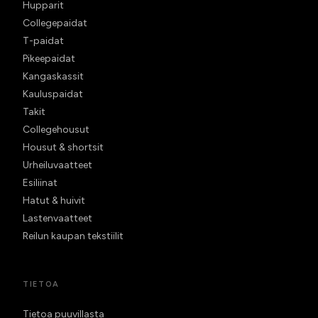
Hupparit
Collegepaidat
T-paidat
Pikeepaidat
Kangaskassit
Kauluspaidat
Takit
Collegehousut
Housut & shortsit
Urheiluvaatteet
Esiliinat
Hatut & huivit
Lastenvaatteet
Reilun kaupan tekstiilit
TIETOA
Tietoa puuvillasta