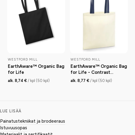
WESTFORD MILL
WESTFORD MILL
EarthAware™ Organic Bag
EarthAware™ Organic Bag
for Life
for Life - Contrast
Handles
alk. 8,74 €
/ kpl (50 kpl)
alk. 8,77 €
/ kpl (50 kpl)
LUE LISÄÄ
Painatustekniikat ja brodeeraus
Istuvuusopas
Materiaalit ja sertifikaatit