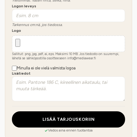
Yleisimmät: vasen rinta, selkä, hiha.
Logon leveys
Tarkennus cm:nä, jos tiedossa.
Logo
Sallitut: png, jpg, pdf, ai, eps. Maksimi
10
MB.
Jos tiedosto on suurempi,
lähetä se sähköpostilla osoitteeseen info@mediawear.fi
Minulla ei ole vielä valmista logoa
Lisätiedot
LISÄÄ TARJOUSKORIIN
Vedos aina ennen tuotantoa