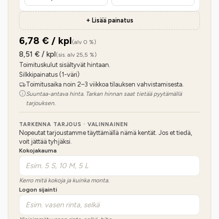
+ Lisää painatus
6,78
€ / kpl
(alv 0 %)
8,51
€ / kpl
(sis. alv 25,5 %)
Toimituskulut sisältyvät hintaan.
Silkkipainatus (1-väri)
Toimitusaika noin 2–3 viikkoa tilauksen vahvistamisesta.
Suuntaa-antava hinta. Tarkan hinnan saat tietää pyytämällä
tarjouksen.
TARKENNA TARJOUS · VALINNAINEN
Nopeutat tarjoustamme täyttämällä nämä kentät. Jos et tiedä,
voit jättää tyhjäksi.
Kokojakauma
Kerro mitä kokoja ja kuinka monta.
Logon sijainti