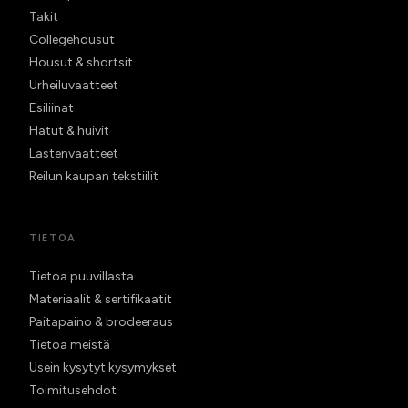
Takit
Collegehousut
Housut & shortsit
Urheiluvaatteet
Esiliinat
Hatut & huivit
Lastenvaatteet
Reilun kaupan tekstiilit
TIETOA
Tietoa puuvillasta
Materiaalit & sertifikaatit
Paitapaino & brodeeraus
Tietoa meistä
Usein kysytyt kysymykset
Toimitusehdot