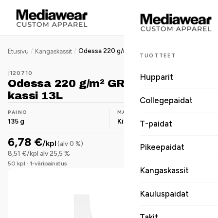
/
/
Odessa 220 g/m² GRS kierrätetty kassi 13L
Etusivu
Kangaskassit
TUOTTEET
|
120710
Hupparit
Odessa 220 g/m² GRS kierrätetty
kassi 13L
Collegepaidat
PAINO
MATERIAALI
135 g
Kierrätyspuuvilla
T-paidat
6,78 €
/kpl
(alv 0 %)
Pikeepaidat
8,51 €/kpl alv 25,5 %
50 kpl · 1-väripainatus
Kangaskassit
Kauluspaidat
Takit