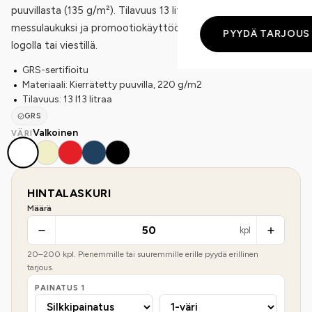
puuvillasta (135 g/m²). Tilavuus 13 litraa. Sopii ostoskassiksi,
messulaukuksi ja promootiokäyttöön. Painatettavissa omalla
PYYDÄ TARJOUS
logolla tai viestillä.
GRS-sertifioitu
Materiaali: Kierrätetty puuvilla, 220 g/m2
Tilavuus: 13 l13 litraa
GRS
Valkoinen
VÄRI
HINTALASKURI
Määrä
kpl
20
–
200
kpl. Pienemmille tai suuremmille erille pyydä erillinen
tarjous.
PAINATUS
1