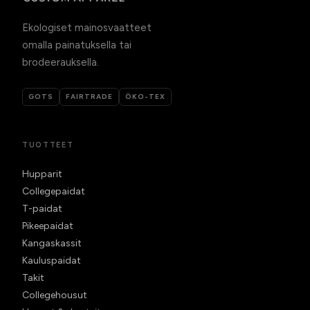
Ekologiset mainosvaatteet
omalla painatuksella tai
brodeerauksella.
GOTS
FAIRTRADE
ÖKO-TEX
TUOTTEET
Hupparit
Collegepaidat
T-paidat
Pikeepaidat
Kangaskassit
Kauluspaidat
Takit
Collegehousut