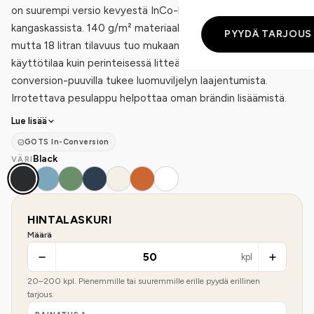
on suurempi versio kevyestä InCo-luomupuuvillaisesta
kangaskassista. 140 g/m² materiaali pitää tuotteen kevyenä,
PYYDÄ TARJOUS
mutta 18 litran tilavuus tuo mukaan selkeästi enemmän
käyttötilaa kuin perinteisessä litteässä kangaskassissa. In-
conversion-puuvilla tukee luomuviljelyn laajentumista.
Irrotettava pesulappu helpottaa oman brändin lisäämistä.
Lue lisää
GOTS In-Conversion
Black
VÄRI
HINTALASKURI
Määrä
kpl
20
–
200
kpl. Pienemmille tai suuremmille erille pyydä erillinen
tarjous.