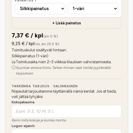
PAINATUS
1
+ Lisää painatus
7,37
€ / kpl
(alv 0 %)
9,25
€ / kpl
(sis. alv 25,5 %)
Toimituskulut sisältyvät hintaan.
Silkkipainatus (1-väri)
Toimitusaika noin 2–3 viikkoa tilauksen vahvistamisesta.
Suuntaa-antava hinta. Tarkan hinnan saat tietää pyytämällä
tarjouksen.
TARKENNA TARJOUS · VALINNAINEN
Nopeutat tarjoustamme täyttämällä nämä kentät. Jos et tiedä,
voit jättää tyhjäksi.
Kokojakauma
Kerro mitä kokoja ja kuinka monta.
Logon sijainti