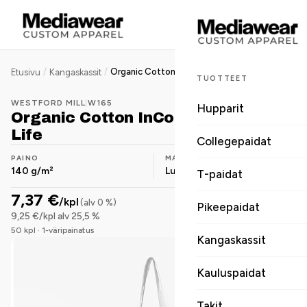
/
/
Organic Cotton InCo. Maxi Bag for Life
Etusivu
Kangaskassit
TUOTTEET
WESTFORD MILL
|
W165
Hupparit
Organic Cotton InCo. Maxi Bag for
Life
Collegepaidat
PAINO
MATERIAALI
140 g/m²
Luomupuuvilla
T-paidat
7,37 €
/kpl
(alv 0 %)
Pikeepaidat
9,25 €/kpl alv 25,5 %
50 kpl · 1-väripainatus
Kangaskassit
Kauluspaidat
Takit