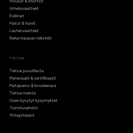
Housut & shortsit
Urheiluvaatteet
Esiliinat
Hatut & huivit
Lastenvaatteet
Reilun kaupan tekstiilit
TIETOA
Tietoa puuvillasta
Materiaalit & sertifikaatit
Paitapaino & brodeeraus
Tietoa meistä
Usein kysytyt kysymykset
Toimitusehdot
Yhteystiedot