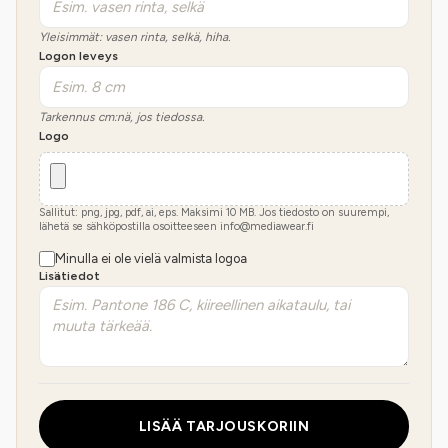
Yleisimmät: vasen rinta, selkä, hiha.
Logon leveys
Tarkennus cm:nä, jos tiedossa.
Logo
Sallitut: png, jpg, pdf, ai, eps. Maksimi
10
MB.
Jos tiedosto on suurempi,
lähetä se sähköpostilla osoitteeseen info@mediawear.fi
Minulla ei ole vielä valmista logoa
Lisätiedot
LISÄÄ TARJOUSKORIIN