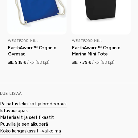
WESTFORD MILL
WESTFORD MILL
EarthAware™ Organic
EarthAware™ Organic
Gymsac
Marina Mini Tote
alk. 9,15 €
/ kpl (50 kpl)
alk. 7,79 €
/ kpl (50 kpl)
LUE LISÄÄ
Painatustekniikat ja brodeeraus
Istuvuusopas
Materiaalit ja sertifikaatit
Puuvilla ja sen alkuperä
Koko kangaskassit -valikoima