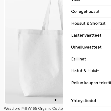
Collegehousut
Housut & Shortsit
Lastenvaatteet
Urheiluvaatteet
Esiliinat
Hatut & Huivit
Reilun kaupan tekstii
Yhteystiedot
Westford Mill W165 Organic Cotton InCo. Maxi Bag for Life