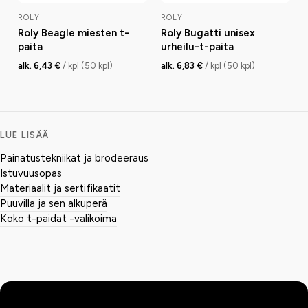
ROLY
ROLY
Roly Beagle miesten t-
Roly Bugatti unisex
paita
urheilu-t-paita
alk. 6,43 €
/ kpl (50 kpl)
alk. 6,83 €
/ kpl (50 kpl)
LUE LISÄÄ
Painatustekniikat ja brodeeraus
Istuvuusopas
Materiaalit ja sertifikaatit
Puuvilla ja sen alkuperä
Koko t-paidat -valikoima