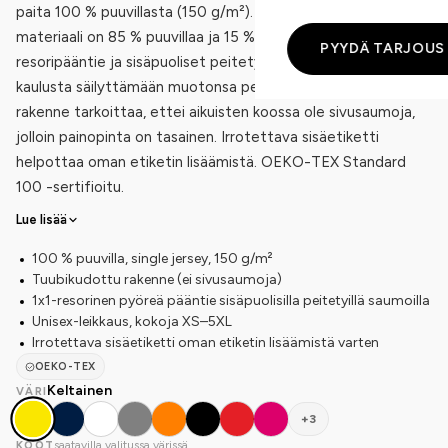
paita 100 % puuvillasta (150 g/m²). Heather Grey -värissä
materiaali on 85 % puuvillaa ja 15 % viskoosia. 1x1-
PYYDÄ TARJOUS
resoripääntie ja sisäpuoliset peitetyt saumat auttavat
kaulusta säilyttämään muotonsa pesussa. Putkineulottu
rakenne tarkoittaa, ettei aikuisten koossa ole sivusaumoja,
jolloin painopinta on tasainen. Irrotettava sisäetiketti
helpottaa oman etiketin lisäämistä. OEKO-TEX Standard
100 -sertifioitu.
Lue lisää
100 % puuvilla, single jersey, 150 g/m²
Tuubikudottu rakenne (ei sivusaumoja)
1x1-resorinen pyöreä pääntie sisäpuolisilla peitetyillä saumoilla
Unisex-leikkaus, kokoja XS–5XL
Irrotettava sisäetiketti oman etiketin lisäämistä varten
OEKO-TEX
Keltainen
VÄRI
+3
saatavilla valitussa värissä
KOOT