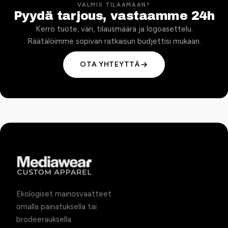
VALMIS TILAAMAAN?
Pyydä tarjous, vastaamme 24h
Kerro tuote, väri, tilausmäärä ja logoasettelu.
Räätälöimme sopivan ratkaisun budjettisi mukaan.
OTA YHTEYTTÄ
Ekologiset mainosvaatteet
omalla painatuksella tai
brodeerauksella.