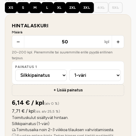
XS
S
M
L
XL
2XL
3XL
4XL
5XL
HINTALASKURI
Määrä
kpl
20
–
200
kpl. Pienemmille tai suuremmille erille pyydä erillinen
tarjous.
PAINATUS
1
+ Lisää painatus
6,14
€ / kpl
(alv 0 %)
7,71
€ / kpl
(sis. alv 25,5 %)
Toimituskulut sisältyvät hintaan.
Silkkipainatus (1-väri)
Toimitusaika noin 2–3 viikkoa tilauksen vahvistamisesta.
Suuntaa-antava hinta. Tarkan hinnan saat tietää pyytämällä