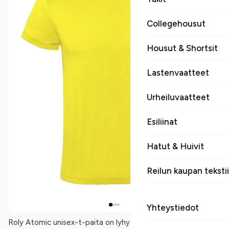
Collegehousut
Housut & Shortsit
Lastenvaatteet
Urheiluvaatteet
Esiliinat
Hatut & Huivit
Reilun kaupan tekstii
Yhteystiedot
Roly Atomic unisex-t-paita on lyhythihainen putkineulottu t-