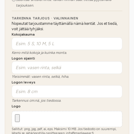
tarjouksen.
TARKENNA TARJOUS · VALINNAINEN
Nopeutat tarjoustamme täyttämällä nämä kentät. Jos et tiedä,
voit jättää tyhjäksi.
Kokojakauma
Kerro mitä kokoja ja kuinka monta.
Logon sijainti
Yleisimmät: vasen rinta, selkä, hiha.
Logon leveys
Tarkennus cm:nä, jos tiedossa.
Logo
Sallitut: png, jpg, pdf, ai, eps. Maksimi
10
MB.
Jos tiedosto on suurempi,
lähetä se sähköpostilla osoitteeseen info@mediawear.fi