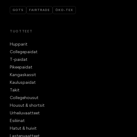
GOTS
FAIRTRADE
ÖKO-TEX
TUOTTEET
Hupparit
Collegepaidat
T-paidat
Pikeepaidat
Kangaskassit
Kauluspaidat
Takit
Collegehousut
Housut & shortsit
Urheiluvaatteet
Esiliinat
Hatut & huivit
Lastenvaatteet