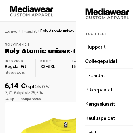
/
/
Roly Atomic unisex-t-paita
Etusivu
T-paidat
TUOTTEET
ROLY
|
R6424
Hupparit
Roly Atomic unisex-t-paita
Collegepaidat
ISTUVUUS
KOOT
PAINO
MATERIAALI
Regular Fit
XS–5XL
150 g/m²
Puuvilla-
Istuvuusopas →
sekoite
T-paidat
6,14 €
/kpl
(alv 0 %)
Pikeepaidat
7,71 €/kpl alv 25,5 %
50 kpl · 1-väripainatus
Kangaskassit
Kauluspaidat
Takit