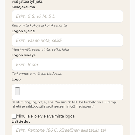
voit jättää tyhjäksi.
Kokojakauma
Kerro mitä kokoja ja kuinka monta.
Logon sijainti
Yleisimmät: vasen rinta, selkä, hiha.
Logon leveys
Tarkennus cm:nä, jos tiedossa.
Logo
Sallitut: png, jpg, pdf, ai, eps. Maksimi
10
MB.
Jos tiedosto on suurempi,
lähetä se sähköpostilla osoitteeseen info@mediawear.fi
Minulla ei ole vielä valmista logoa
Lisätiedot