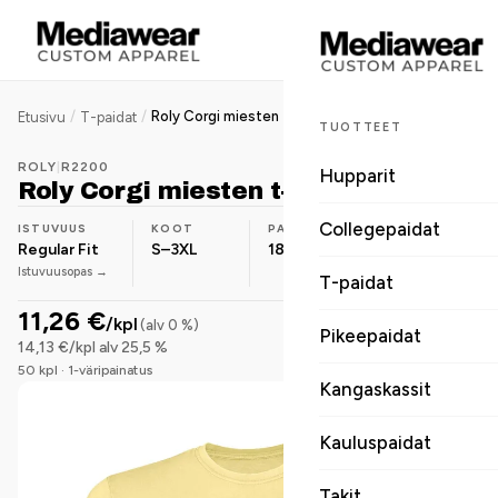
/
/
Roly Corgi miesten t-paita
Etusivu
T-paidat
TUOTTEET
ROLY
|
R2200
Hupparit
Roly Corgi miesten t-paita
Collegepaidat
ISTUVUUS
KOOT
PAINO
MATERIAALI
Regular Fit
S–3XL
180 g/m²
Puuvilla-
Istuvuusopas →
sekoite
T-paidat
11,26 €
/kpl
(alv 0 %)
Pikeepaidat
14,13 €/kpl alv 25,5 %
50 kpl · 1-väripainatus
Kangaskassit
Kauluspaidat
Takit