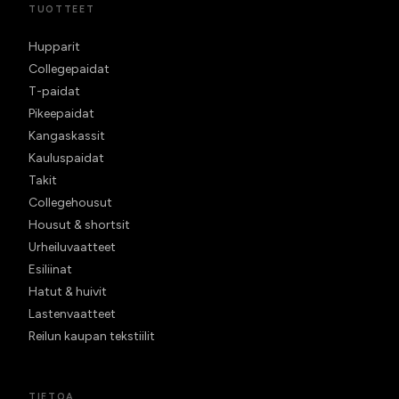
TUOTTEET
Hupparit
Collegepaidat
T-paidat
Pikeepaidat
Kangaskassit
Kauluspaidat
Takit
Collegehousut
Housut & shortsit
Urheiluvaatteet
Esiliinat
Hatut & huivit
Lastenvaatteet
Reilun kaupan tekstiilit
TIETOA