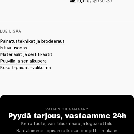
alk. 10,31 €
/ kpl (50 kpl)
LUE LISÄÄ
Painatustekniikat ja brodeeraus
Istuvuusopas
Materiaalit ja sertifikaatit
Puuvilla ja sen alkuperä
Koko t-paidat -valikoima
VALMIS TILAAMAAN?
Pyydä tarjous, vastaamme 24h
Kerro tuote, väri, tilausmäärä ja logoasettelu.
Räätälöimme sopivan ratkaisun budjettisi mukaan.