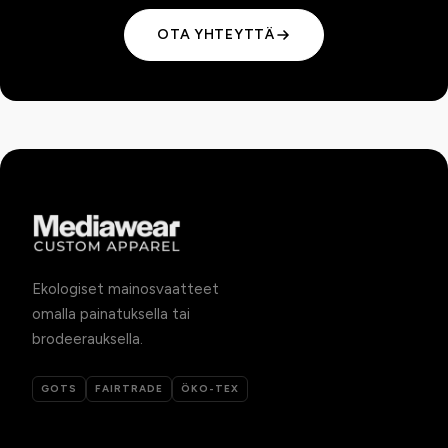
OTA YHTEYTTÄ
Ekologiset mainosvaatteet
omalla painatuksella tai
brodeerauksella.
GOTS
FAIRTRADE
ÖKO-TEX