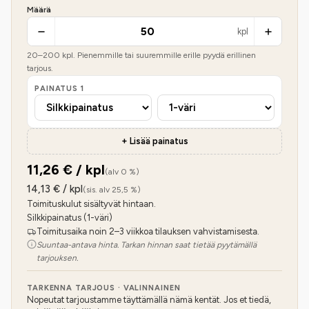
Määrä
kpl
20
–
200
kpl. Pienemmille tai suuremmille erille pyydä erillinen
tarjous.
PAINATUS
1
+ Lisää painatus
11,26
€ / kpl
(alv 0 %)
14,13
€ / kpl
(sis. alv 25,5 %)
Toimituskulut sisältyvät hintaan.
Silkkipainatus (1-väri)
Toimitusaika noin 2–3 viikkoa tilauksen vahvistamisesta.
Suuntaa-antava hinta. Tarkan hinnan saat tietää pyytämällä
tarjouksen.
TARKENNA TARJOUS · VALINNAINEN
Nopeutat tarjoustamme täyttämällä nämä kentät. Jos et tiedä,