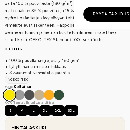
paita 100 % puuvillasta (180 g/m²). Heather Grey -värissä
materiaali on 85 % puuvillaa ja 15 % viskoosia. 1x1-uurrettu
PYYDÄ TARJOUS
pyöreä pääntie ja sävy sävyyn tehty peittotikkaus
viimeistelevät rakenteen. Happopesu antaa kankaalle
pehmeän tunnun ja hieman kulutetun ilmeen. Irrotettava
sisäetiketti. OEKO-TEX Standard 100 -sertifioitu.
Lue lisää
100 % puuvilla, single jersey, 180 g/m²
Lyhythihainen miesten leikkaus
Sivusaumat, vahvistettu pääntie
OEKO-TEX
Keltainen
VÄRI
saatavilla valitussa värissä
KOOT
S
M
L
XL
2XL
3XL
HINTALASKURI