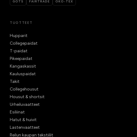
GOTS
FAIRTRADE
ÖKO-TEX
TUOTTEET
Hupparit
Collegepaidat
T-paidat
Pikeepaidat
Kangaskassit
Kauluspaidat
Takit
Collegehousut
Housut & shortsit
Urheiluvaatteet
Esiliinat
Hatut & huivit
Lastenvaatteet
Reilun kaupan tekstiilit