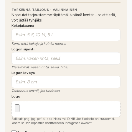
TARKENNA TARJOUS · VALINNAINEN
Nopeutat tarjoustamme täyttämällä nämä kentät. Jos et tiedä,
voit jättää tyhjäksi.
Kokojakauma
Kerro mitä kokoja ja kuinka monta.
Logon sijainti
Yleisimmät: vasen rinta, selkä, hiha.
Logon leveys
Tarkennus cm:nä, jos tiedossa.
Logo
Sallitut: png, jpg, pdf, ai, eps. Maksimi
10
MB.
Jos tiedosto on suurempi,
lähetä se sähköpostilla osoitteeseen info@mediawear.fi