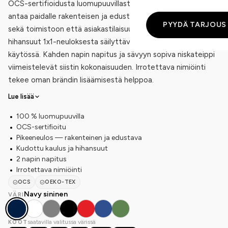
OCS-sertifioidusta luomupuuvillasta (210 g/m²). Pikeeneulos
antaa paidalle rakenteisen ja edustavan ilmeen, joka sopii
PYYDÄ TARJOUS
sekä toimistoon että asiakastilaisuuksiin. Kudottu kaulus ja
hihansuut 1x1-neuloksesta säilyttävät muotonsa pitkässäkin
käytössä. Kahden napin napitus ja sävyyn sopiva niskateippi
viimeistelevät siistin kokonaisuuden. Irrotettava nimiöinti
tekee oman brändin lisäämisestä helppoa.
Lue lisää
100 % luomupuuvilla
OCS-sertifioitu
Pikeeneulos — rakenteinen ja edustava
Kudottu kaulus ja hihansuut
2 napin napitus
Irrotettava nimiöinti
OCS
OEKO-TEX
Navy sininen
VÄRI
saatavilla valitussa värissä
KOOT