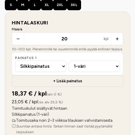
S
M
L
XL
2XL
3XL
HINTALASKURI
Määrä
kpl
10
–
100
kpl. Pienemmille tai suuremmille erille pyydä erillinen tarjous.
PAINATUS
1
+ Lisää painatus
18,37
€ / kpl
(alv 0 %)
23,05
€ / kpl
(sis. alv 25,5 %)
Toimituskulut sisältyvät hintaan.
Silkkipainatus (1-väri)
Toimitusaika noin 2–3 viikkoa tilauksen vahvistamisesta.
Suuntaa-antava hinta. Tarkan hinnan saat tietää pyytämällä
tarjouksen.