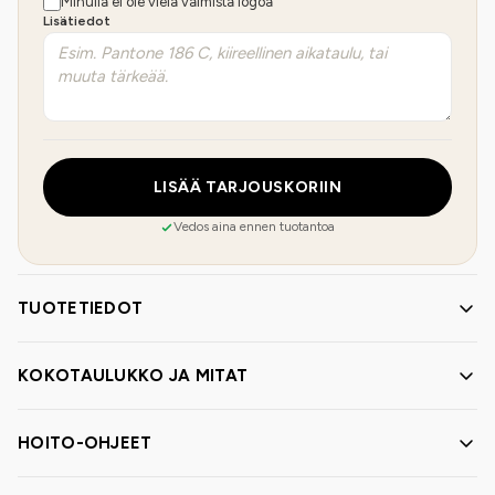
Minulla ei ole vielä valmista logoa
Lisätiedot
LISÄÄ TARJOUSKORIIN
Vedos aina ennen tuotantoa
TUOTETIEDOT
KOKOTAULUKKO JA MITAT
HOITO-OHJEET