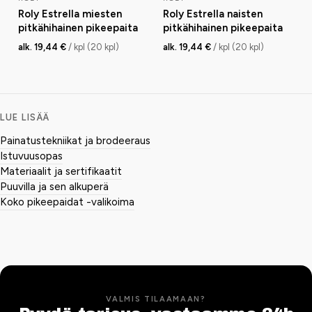
Roly Estrella miesten
Roly Estrella naisten
pitkähihainen pikeepaita
pitkähihainen pikeepaita
alk. 19,44 €
/ kpl (20 kpl)
alk. 19,44 €
/ kpl (20 kpl)
LUE LISÄÄ
Painatustekniikat ja brodeeraus
Istuvuusopas
Materiaalit ja sertifikaatit
Puuvilla ja sen alkuperä
Koko pikeepaidat -valikoima
VALMIS TILAAMAAN?