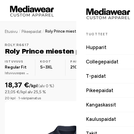
/
/
Roly Prince miesten pikeepaita
Etusivu
Pikeepaidat
TUOTTEET
ROLY
|
R6617
Hupparit
Roly Prince miesten pikeepaita
Collegepaidat
ISTUVUUS
KOOT
PAINO
MATERIAALI
Regular Fit
S–3XL
210 g/m²
Luomupuuvilla
Istuvuusopas →
T-paidat
18,37 €
/kpl
(alv 0 %)
Pikeepaidat
23,05 €/kpl alv 25,5 %
20 kpl · 1-väripainatus
Kangaskassit
Kauluspaidat
Takit