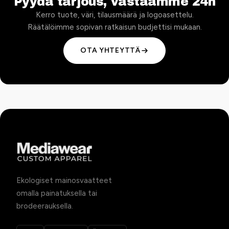
Pyydä tarjous, vastaamme 24h
Kerro tuote, väri, tilausmäärä ja logoasettelu.
Räätälöimme sopivan ratkaisun budjettisi mukaan.
OTA YHTEYTTÄ
Ekologiset mainosvaatteet
omalla painatuksella tai
brodeerauksella.