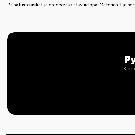
Painatustekniikat ja brodeeraus
Istuvuusopas
Materiaalit ja ser
P
Kerro