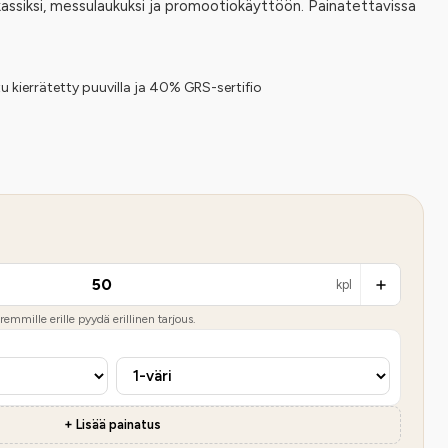
oskassiksi, messulaukuksi ja promootiokäyttöön. Painatettavissa
tu kierrätetty puuvilla ja 40% GRS-sertifio
kpl
emmille erille pyydä erillinen tarjous.
+ Lisää painatus