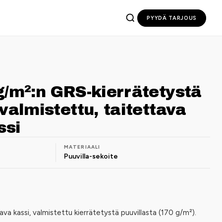
PYYDÄ TARJOUS
g/m²:n GRS-kierrätetystä
valmistettu, taitettava
ssi
MATERIAALI
Puuvilla-sekoite
ava kassi, valmistettu kierrätetystä puuvillasta (170 g/m²).