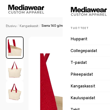
/
/
Sierra 140 g/m²:n GRS-kierrätetystä puuvillasta valmistettu, taitettava 12 litran kassi
Etusivu
Kangaskassit
TUOTTEET
Hupparit
Collegepaidat
T-paidat
Pikeepaidat
Kangaskassit
Kauluspaidat
Takit