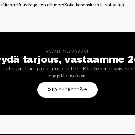
tifikaatit
Puuvilla ja sen alkuperä
Koko kangaskassit -valikoima
VALMIS TILAAMAAN?
yydä tarjous, vastaamme 2
 tuote, väri, tilausmäärä ja logoasettelu. Räätälöimme sopivan rat
budjettisi mukaan.
OTA YHTEYTTÄ