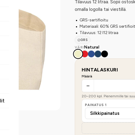
Tilavuus 12 litraa. Sopii ost
omalla logolla tai viestillä.
GRS-sertifioitu
Materiaali: 60% GRS sertifioi
Tilavuus: 12 l12 litraa
GRS
Natural
VÄRI
HINTALASKURI
Määrä
20
–
200
kpl. Pienemmille tai suur
lit
PAINATUS
1