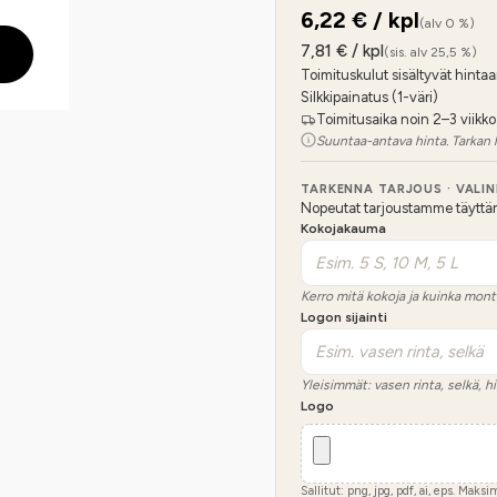
6,22
€ / kpl
(alv 0 %)
7,81
€ / kpl
(sis. alv 25,5 %)
Toimituskulut sisältyvät hintaa
Silkkipainatus (1-väri)
Toimitusaika noin 2–3 viikko
Suuntaa-antava hinta. Tarkan 
TARKENNA TARJOUS · VALI
Nopeutat tarjoustamme täyttämäl
Kokojakauma
Kerro mitä kokoja ja kuinka mont
Logon sijainti
Yleisimmät: vasen rinta, selkä, hi
Logo
Sallitut: png, jpg, pdf, ai, eps. Maks