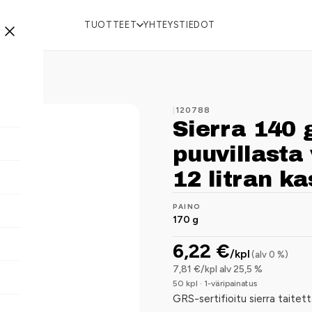
TUOTTEET
YHTEYSTIEDOT
|
120788
Sierra 140 
puuvillasta 
12 litran ka
PAINO
170 g
6,22 €
/kpl
(alv 0 %)
7,81 €/kpl alv 25,5 %
50 kpl · 1-väripainatus
GRS-sertifioitu sierra taitett