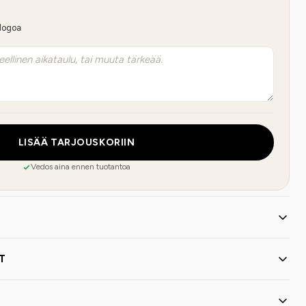
 logoa
LISÄÄ TARJOUSKORIIN
Vedos aina ennen tuotantoa
T