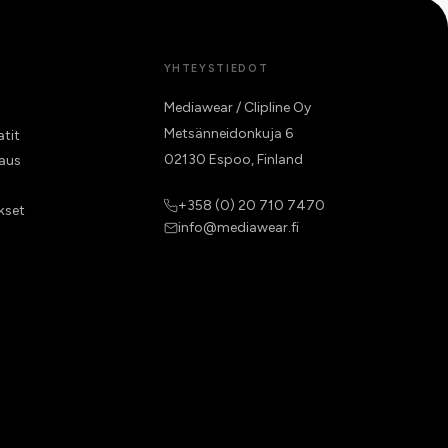
YHTEYSTIEDOT
Mediawear / Clipline Oy
Metsänneidonkuja 6
atit
02130 Espoo, Finland
raus
+358 (0) 20 710 7470
kset
info@mediawear.fi