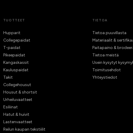
TUOTTEET
TIETOA
Hupparit
Tietoa puuvillasta
Collegepaidat
Materiaalit & sertifika
T-paidat
Paitapaino & brodee
Pikeepaidat
Tietoa meistä
Kangaskassit
Usein kysytyt kysymy
Kauluspaidat
Toimitusehdot
Takit
Yhteystiedot
Collegehousut
Housut & shortsit
Urheiluvaatteet
Esiliinat
Hatut & huivit
Lastenvaatteet
Reilun kaupan tekstiilit