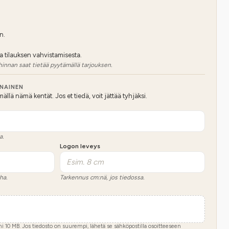
n.
a tilauksen vahvistamisesta.
hinnan saat tietää pyytämällä tarjouksen.
NNAINEN
lä nämä kentät. Jos et tiedä, voit jättää tyhjäksi.
a.
Logon leveys
ha.
Tarkennus cm:nä, jos tiedossa.
imi
10
MB.
Jos tiedosto on suurempi, lähetä se sähköpostilla osoitteeseen