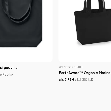
i puuvilla
WESTFORD MILL
EarthAware™ Organic Marina 
kpl (50 kpl)
alk. 7,79 €
/ kpl (50 kpl)