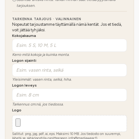
tarjouksen.
TARKENNA TARJOUS · VALINNAINEN
Nopeutat tarjoustamme täyttämällä nämä kentät. Jos et tiedä,
voit jättää tyhjäksi.
Kokojakauma
Kerro mitä kokoja ja kuinka monta.
Logon sijainti
Yleisimmät: vasen rinta, selkä, hiha.
Logon leveys
Tarkennus cm:nä, jos tiedossa.
Logo
Sallitut: png, jpg, pdf, ai, eps. Maksimi
10
MB.
Jos tiedosto on suurempi,
lähetä se sähköpostilla osoitteeseen info@mediawear.fi