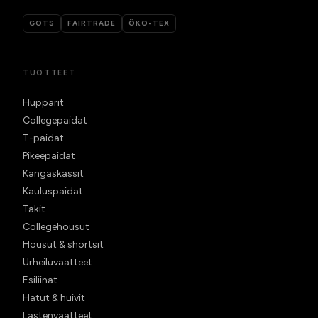
GOTS
FAIRTRADE
ÖKO-TEX
TUOTTEET
Hupparit
Collegepaidat
T-paidat
Pikeepaidat
Kangaskassit
Kauluspaidat
Takit
Collegehousut
Housut & shortsit
Urheiluvaatteet
Esiliinat
Hatut & huivit
Lastenvaatteet