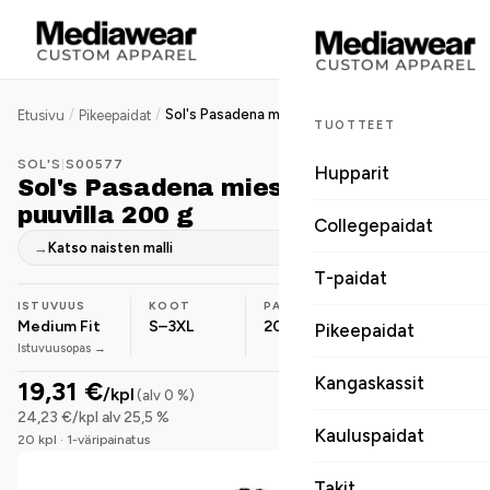
/
/
Sol's Pasadena miesten pikeepaita puuvilla 200 g
Etusivu
Pikeepaidat
TUOTTEET
SOL'S
|
S00577
Hupparit
Sol's Pasadena miesten pikeepaita
puuvilla 200 g
Collegepaidat
→
Katso naisten malli
T-paidat
ISTUVUUS
KOOT
PAINO
MATERIAALI
Medium Fit
S–3XL
200 g/m²
Puuvilla
Pikeepaidat
Istuvuusopas →
Kangaskassit
19,31 €
/kpl
(alv 0 %)
24,23 €/kpl alv 25,5 %
Kauluspaidat
20 kpl · 1-väripainatus
Takit