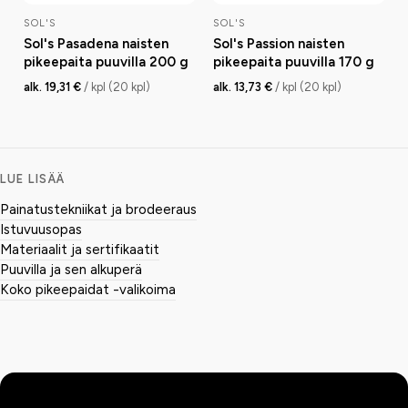
SOL'S
SOL'S
Sol's Pasadena naisten
Sol's Passion naisten
pikeepaita puuvilla 200 g
pikeepaita puuvilla 170 g
alk. 19,31 €
/ kpl (20 kpl)
alk. 13,73 €
/ kpl (20 kpl)
LUE LISÄÄ
Painatustekniikat ja brodeeraus
Istuvuusopas
Materiaalit ja sertifikaatit
Puuvilla ja sen alkuperä
Koko pikeepaidat -valikoima