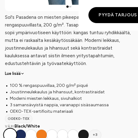
PYYDÄ TARJOUS
Sol's Pasadena on miesten pikeepaita 100 %
rengaspuuvillasta, 200 g/m². Tasapainoinen materiaalipaino
sopii ympärivuotiseen käyttöön: kangas tuntuu ryhdikkäältä,
mutta ei raskaalta kesäkäytössäkään. Moderni leikkaus,
joustinneulekaulus ja hihansuut sekä kontrastiraidat
kauluksessa antavat siistin ilmeen yritystapahtumiin,
edustustehtäviin ja työvaatekäyttöön.
Lue lisää
100 % rengaspuuvillaa, 200 g/m² piqué
Joustinneulekaulus ja hihansuut, kontrastiraidat
Moderni miesten leikkaus, sivuhalkiot
3 samansävyistä nappia, varanappi sisäsaumassa
OEKO-TEX-sertifioitu materiaali
OEKO-TEX
Black/White
VÄRI
+3