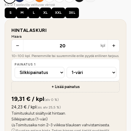
saatavilla valitussa värissä
KOOT
S
M
L
XL
XXL
3XL
HINTALASKURI
Määrä
kpl
10
–
100
kpl. Pienemmille tai suuremmille erille pyydä erillinen tarjous.
PAINATUS
1
+ Lisää painatus
19,31
€ / kpl
(alv 0 %)
24,23
€ / kpl
(sis. alv 25,5 %)
Toimituskulut sisältyvät hintaan.
Silkkipainatus (1-väri)
Toimitusaika noin 2–3 viikkoa tilauksen vahvistamisesta.
Suuntaa-antava hinta. Tarkan hinnan saat tietää pyytämällä