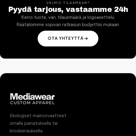
VALMIS TILAAMAAN?
Pyydä tarjous, vastaamme 24h
Kerro tuote, väri, tilausmäärä ja logoasettelu.
Räätälöimme sopivan ratkaisun budjettisi mukaan.
OTA YHTEYTTÄ
Ekologiset mainosvaatteet
omalla painatuksella tai
brodeerauksella.