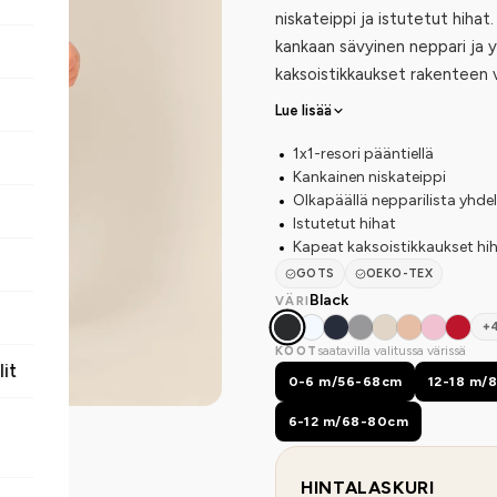
niskateippi ja istutetut hihat
kankaan sävyinen neppari ja y
kaksoistikkaukset rakenteen 
Lue lisää
1x1-resori pääntiellä
Kankainen niskateippi
Olkapäällä nepparilista yhdell
Istutetut hihat
Kapeat kaksoistikkaukset hi
GOTS
OEKO-TEX
Black
VÄRI
+
saatavilla valitussa värissä
KOOT
lit
0-6 m/56-68cm
12-18 m/
6-12 m/68-80cm
HINTALASKURI