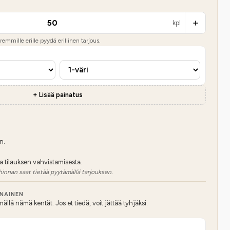
kpl
emmille erille pyydä erillinen tarjous.
+ Lisää painatus
n.
a tilauksen vahvistamisesta.
hinnan saat tietää pyytämällä tarjouksen.
NNAINEN
lä nämä kentät. Jos et tiedä, voit jättää tyhjäksi.