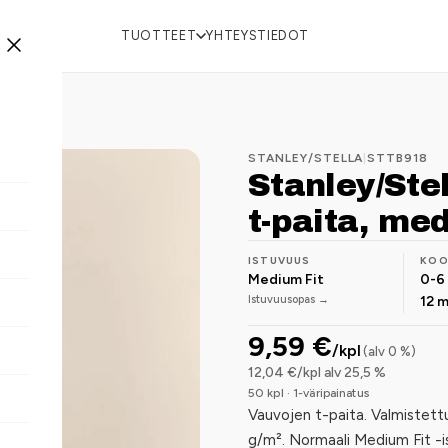
TUOTTEET
YHTEYSTIEDOT
STANLEY/STELLA
|
STTB918
Stanley/Ste
t-paita, med
ISTUVUUS
KO
Medium Fit
0-6
Istuvuusopas →
12 
9,59 €
/kpl
(alv 0 %)
12,04 €/kpl alv 25,5 %
50 kpl · 1-väripainatus
Vauvojen t-paita. Valmistett
g/m². Normaali Medium Fit -is