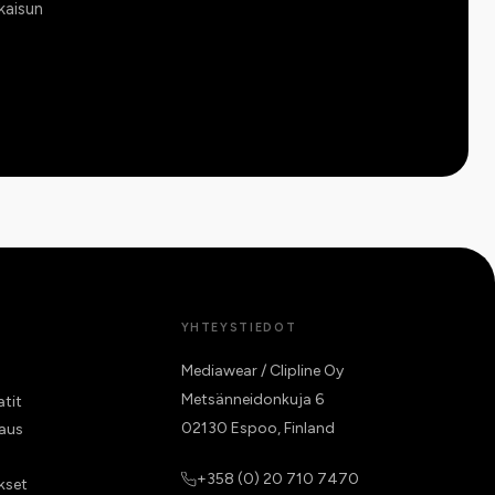
kaisun
YHTEYSTIEDOT
Mediawear / Clipline Oy
Metsänneidonkuja 6
atit
02130 Espoo, Finland
raus
+358 (0) 20 710 7470
kset