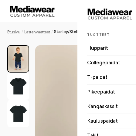
/
/
Stanley/Stella Baby Creator vauvan t-paita, medium fit, 155 g
Etusivu
Lastenvaatteet
TUOTTEET
Hupparit
Collegepaidat
T-paidat
Pikeepaidat
Kangaskassit
Kauluspaidat
Takit