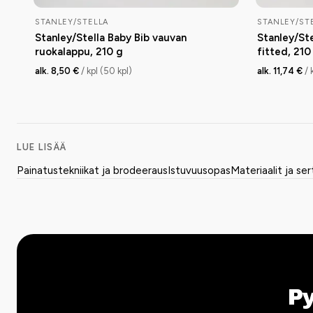
STANLEY/STELLA
STANLEY/ST
Stanley/Stella Baby Bib vauvan
Stanley/St
ruokalappu, 210 g
fitted, 210
alk. 8,50 €
/ kpl (50 kpl)
alk. 11,74 €
/ 
LUE LISÄÄ
Painatustekniikat ja brodeeraus
Istuvuusopas
Materiaalit ja ser
P