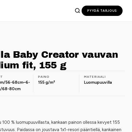
PYYDÄ TARJOUS
lla Baby Creator vauvan
ium fit, 155 g
OT
PAINO
MATERIAALI
 m/56-68cm–6-
155 g/m²
Luomupuuvilla
m/68-80cm
u 100 % luomupuuvillasta, kankaan painon ollessa kevyet 155
tuvuus. Paidassa on joustava 1x1-resori pääntiellä, kankainen