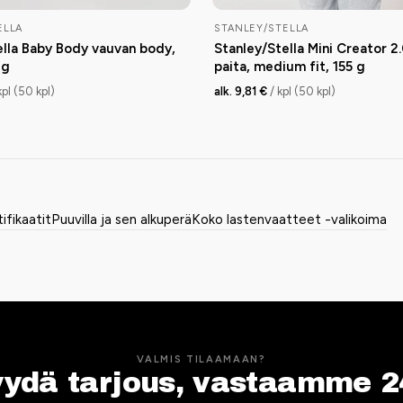
ELLA
STANLEY/STELLA
ella Baby Body vauvan body,
Stanley/Stella Mini Creator 2.
 g
paita, medium fit, 155 g
kpl (50 kpl)
alk. 9,81 €
/ kpl (50 kpl)
tifikaatit
Puuvilla ja sen alkuperä
Koko lastenvaatteet -valikoima
VALMIS TILAAMAAN?
yydä tarjous, vastaamme 2