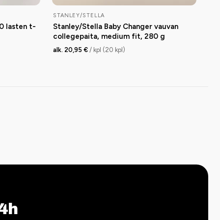
STANLEY/STELLA
0 lasten t-
Stanley/Stella Baby Changer vauvan
collegepaita, medium fit, 280 g
alk. 20,95 €
/ kpl (20 kpl)
4h