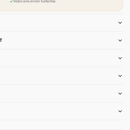
Vedos aina ennen tuotantoa
T