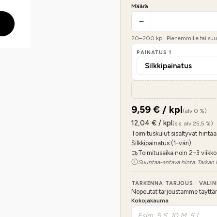
Määrä
20
–
200
kpl. Pienemmille tai suur
PAINATUS
1
9,59
€ / kpl
(alv 0 %)
12,04
€ / kpl
(sis. alv 25,5 %)
Toimituskulut sisältyvät hintaa
Silkkipainatus (1-väri)
Toimitusaika noin 2–3 viikko
Suuntaa-antava hinta. Tarkan 
TARKENNA TARJOUS · VALI
Nopeutat tarjoustamme täyttämäl
Kokojakauma