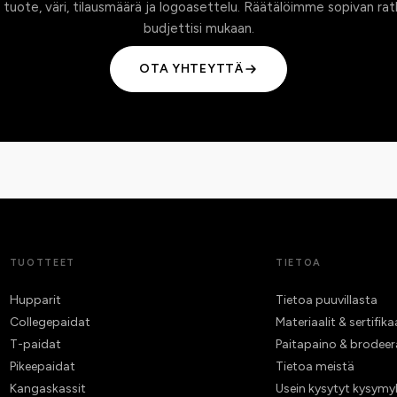
 tuote, väri, tilausmäärä ja logoasettelu. Räätälöimme sopivan rat
budjettisi mukaan.
OTA YHTEYTTÄ
TUOTTEET
TIETOA
Hupparit
Tietoa puuvillasta
Collegepaidat
Materiaalit & sertifika
T-paidat
Paitapaino & brodee
Pikeepaidat
Tietoa meistä
Kangaskassit
Usein kysytyt kysymy