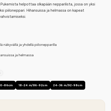
. Pukemista helpottaa olkapään nepparilista, jossa on yksi
ksi piiloneppari. Hihansuissa ja helmassa on kapeat
vahvistamiseksi.
ä näkyvällä ja yhdellä piilonepparilla
hansuissa ja helmassa
4
80-86cm
18-24 m/86-92cm
24-36 m/92-98cm