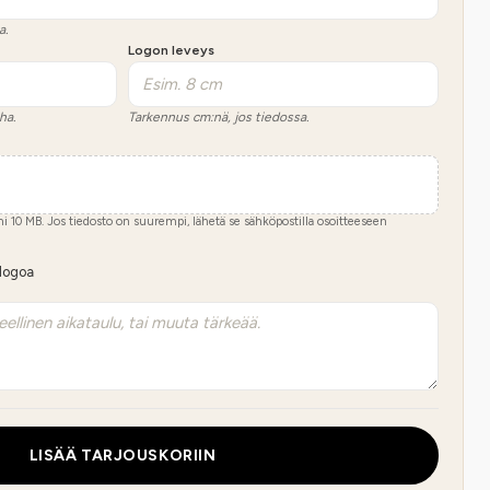
a.
Logon leveys
ha.
Tarkennus cm:nä, jos tiedossa.
imi
10
MB.
Jos tiedosto on suurempi, lähetä se sähköpostilla osoitteeseen
 logoa
LISÄÄ TARJOUSKORIIN