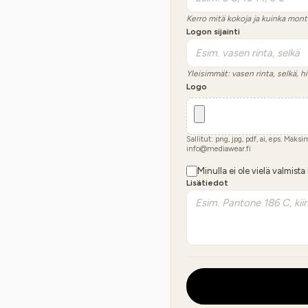
Kerro mitä kokoja ja kuinka mont
Logon sijainti
Yleisimmät: vasen rinta, selkä, hi
Logo
Sallitut: png, jpg, pdf, ai, eps. Maks
info@mediawear.fi
Minulla ei ole vielä valmista
Lisätiedot