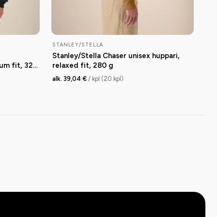
STANLEY/STELLA
Stanley/Stella Chaser unisex huppari,
um fit, 320
relaxed fit, 280 g
alk. 39,04 €
/ kpl (20 kpl)