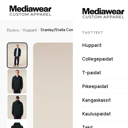
/
/
Stanley/Stella Connector 2.0 unisex vetoketjuhuppari, medium fit, 300 g
Etusivu
Hupparit
TUOTTEET
Hupparit
Collegepaidat
T-paidat
Pikeepaidat
Kangaskassit
Kauluspaidat
Takit