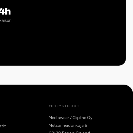
4h
kaisun
YHTEYSTIEDOT
Mediawear / Clipline Oy
Metsänneidonkuja 6
atit