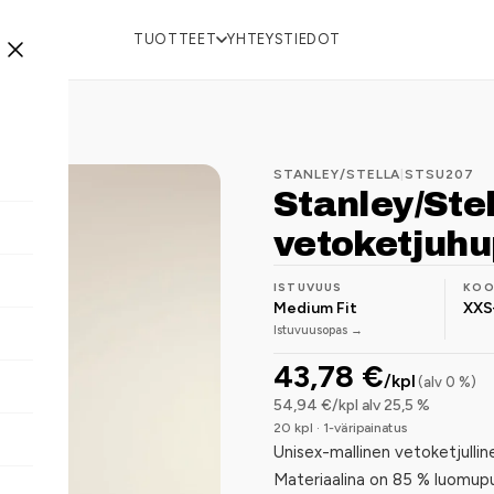
TUOTTEET
YHTEYSTIEDOT
STANLEY/STELLA
|
STSU207
Stanley/Ste
vetoketjuhu
ISTUVUUS
KO
Medium Fit
XXS
Istuvuusopas →
43,78 €
/kpl
(alv 0 %)
54,94 €/kpl alv 25,5 %
20 kpl · 1-väripainatus
Unisex-mallinen vetoketjullin
Materiaalina on 85 % luomupu