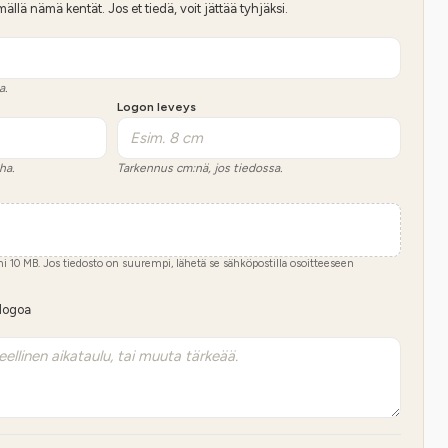
lä nämä kentät. Jos et tiedä, voit jättää tyhjäksi.
a.
Logon leveys
ha.
Tarkennus cm:nä, jos tiedossa.
imi
10
MB.
Jos tiedosto on suurempi, lähetä se sähköpostilla osoitteeseen
 logoa