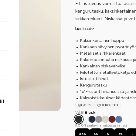
Fit -istuvuus varmistaa asiall
kengurutasku, kaksinkertainen 
sirkkarenkaat. Niskassa ja vet
Lue lisää
Kaksinkertainen huppu
Kankaan sävyinen pyörönyöri su
Metalliset sirkkarenkaat
Kalanruotonauha niskassa ja
Kankainen niskavahvike
Piilotettu metallivetoketju e
Istutetut hihat
Kengurutasku
1x1-resorit hihansuissa ja h
Kaksoistikkaukset kädenteis
lit
GOTS
OEKO-TEX
Black
VÄRI
saatavilla valitussa värissä
KOOT
XXS
XS
S
M
L