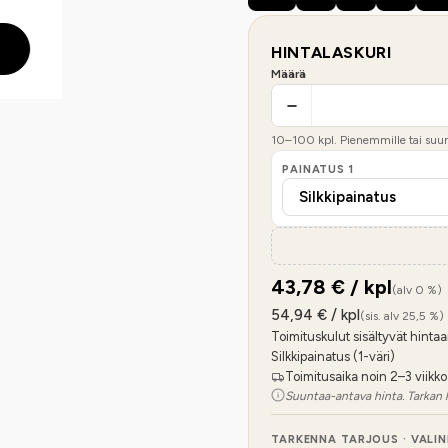
HINTALASKURI
Määrä
10
–
100
kpl. Pienemmille tai suure
PAINATUS
1
43,78
€ / kpl
(alv 0 %)
54,94
€ / kpl
(sis. alv 25,5 %)
Toimituskulut sisältyvät hintaa
Silkkipainatus (1-väri)
Toimitusaika noin 2–3 viikko
Suuntaa-antava hinta. Tarkan 
TARKENNA TARJOUS · VALI