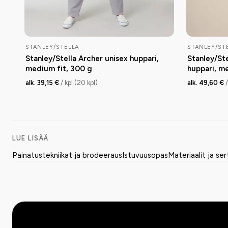
STANLEY/STELLA
STANLEY/ST
Stanley/Stella Archer unisex huppari,
Stanley/St
medium fit, 300 g
huppari, m
alk. 39,15 €
/ kpl (20 kpl)
alk. 49,60 €
LUE LISÄÄ
Painatustekniikat ja brodeeraus
Istuvuusopas
Materiaalit ja ser