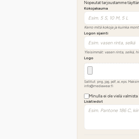
Nopeutat tarjoustamme täyttämäl
Kokojakauma
Kerro mitä kokoja ja kuinka mont
Logon sijainti
Yleisimmät: vasen rinta, selkä, hi
Logo
Sallitut: png, jpg, pdf, ai, eps. Maks
info@mediawear.fi
Minulla ei ole vielä valmista
Lisätiedot