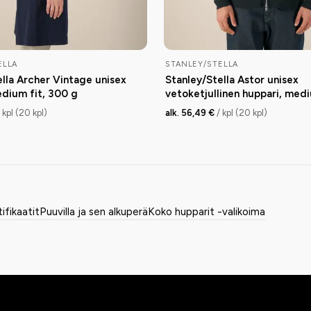
ELLA
STANLEY/STELLA
ella Archer Vintage unisex
Stanley/Stella Astor unisex
edium fit, 300 g
vetoketjullinen huppari, medi
g
/ kpl (20 kpl)
alk. 56,49 €
/ kpl (20 kpl)
tifikaatit
Puuvilla ja sen alkuperä
Koko hupparit -valikoima