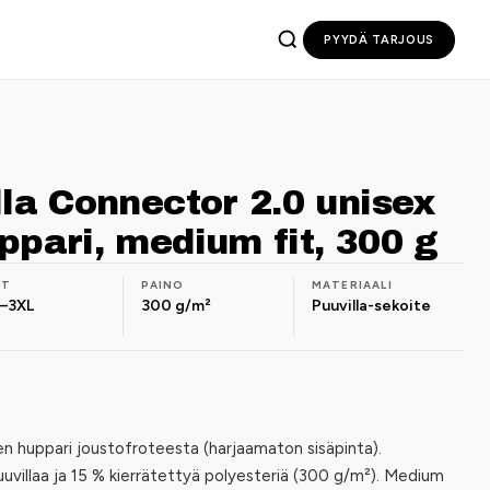
PYYDÄ TARJOUS
lla Connector 2.0 unisex
ppari, medium fit, 300 g
OT
PAINO
MATERIAALI
–3XL
300 g/m²
Puuvilla-sekoite
en huppari joustofroteesta (harjaamaton sisäpinta).
uvillaa ja 15 % kierrätettyä polyesteriä (300 g/m²). Medium