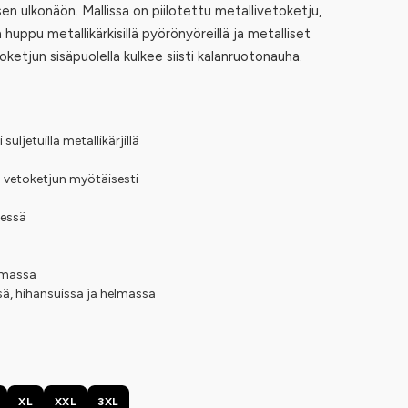
isen ulkonäön. Mallissa on piilotettu metallivetoketju,
huppu metallikärkisillä pyörönyöreillä ja metalliset
oketjun sisäpuolella kulkee siisti kalanruotonauha.
ljetuilla metallikärjillä
 vetoketjun myötäisesti
dessä
elmassa
sä, hihansuissa ja helmassa
XL
XXL
3XL