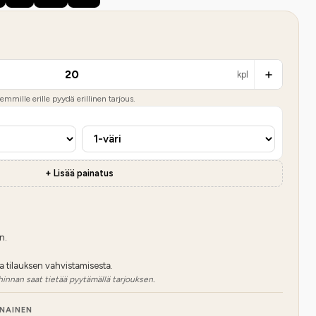
kpl
mmille erille pyydä erillinen tarjous.
+ Lisää painatus
n.
a tilauksen vahvistamisesta.
hinnan saat tietää pyytämällä tarjouksen.
NNAINEN