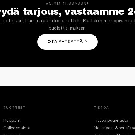
VALMIS TILAAMAAN?
yydä tarjous, vastaamme 2
 tuote, väri, tilausmäärä ja logoasettelu. Räätälöimme sopivan rat
budjettisi mukaan.
OTA YHTEYTTÄ
TUOTTEET
TIETOA
Hupparit
Tietoa puuvillasta
Collegepaidat
Materiaalit & sertifika