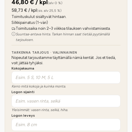
46,80
€ / kpl
(alv 0 %)
58,73
€ / kpl
(sis. alv 25,5 %)
Toimituskulut sisältyvät hintaan.
Silkkipainatus (1-väri)
Toimitusaika noin 2–3 viikkoa tilauksen vahvistamisesta.
Suuntaa-antava hinta. Tarkan hinnan saat tietää pyytämällä
tarjouksen.
TARKENNA TARJOUS · VALINNAINEN
Nopeutat tarjoustamme täyttämällä nämä kentät. Jos et tiedä,
voit jättää tyhjäksi.
Kokojakauma
Kerro mitä kokoja ja kuinka monta.
Logon sijainti
Yleisimmät: vasen rinta, selkä, hiha.
Logon leveys