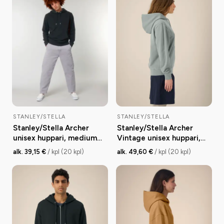
STANLEY/STELLA
STANLEY/STELLA
Stanley/Stella Archer
Stanley/Stella Archer
unisex huppari, medium
Vintage unisex huppari,
fit, 300 g
medium fit, 300 g
alk. 39,15 €
/ kpl (20 kpl)
alk. 49,60 €
/ kpl (20 kpl)