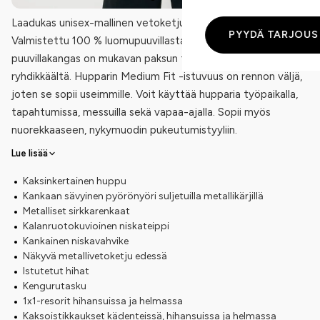
Laadukas unisex-mallinen vetoketjullinen huppari.
PYYDÄ TARJOUS
Valmistettu 100 % luomupuuvillasta. 350 g/m2
puuvillakangas on mukavan paksun tuntuista ja näyttää
ryhdikkäältä. Hupparin Medium Fit -istuvuus on rennon väljä,
joten se sopii useimmille. Voit käyttää hupparia työpaikalla,
tapahtumissa, messuilla sekä vapaa-ajalla. Sopii myös
nuorekkaaseen, nykymuodin pukeutumistyyliin.
Lue lisää
Kaksinkertainen huppu
Kankaan sävyinen pyörönyöri suljetuilla metallikärjillä
Metalliset sirkkarenkaat
Kalanruotokuvioinen niskateippi
Kankainen niskavahvike
Näkyvä metallivetoketju edessä
Istutetut hihat
Kengurutasku
1x1-resorit hihansuissa ja helmassa
Kaksoistikkaukset kädenteissä, hihansuissa ja helmassa