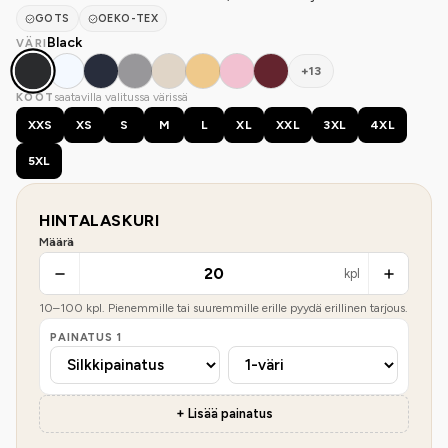
GOTS
OEKO-TEX
Black
VÄRI
+13
saatavilla valitussa värissä
KOOT
XXS
XS
S
M
L
XL
XXL
3XL
4XL
5XL
HINTALASKURI
Määrä
kpl
10
–
100
kpl. Pienemmille tai suuremmille erille pyydä erillinen tarjous.
PAINATUS
1
+ Lisää painatus