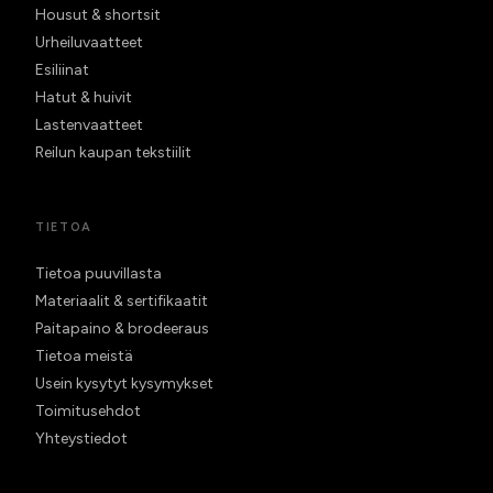
Housut & shortsit
Urheiluvaatteet
Esiliinat
Hatut & huivit
Lastenvaatteet
Reilun kaupan tekstiilit
TIETOA
Tietoa puuvillasta
Materiaalit & sertifikaatit
Paitapaino & brodeeraus
Tietoa meistä
Usein kysytyt kysymykset
Toimitusehdot
Yhteystiedot