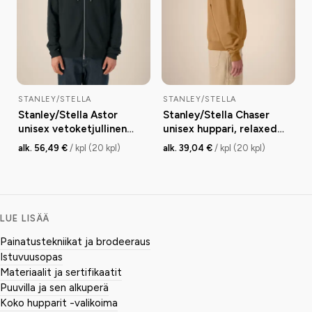
STANLEY/STELLA
STANLEY/STELLA
Stanley/Stella Astor
Stanley/Stella Chaser
unisex vetoketjullinen
unisex huppari, relaxed
huppari, medium fit, 320
fit, 280 g
alk. 56,49 €
/ kpl (20 kpl)
alk. 39,04 €
/ kpl (20 kpl)
g
LUE LISÄÄ
Painatustekniikat ja brodeeraus
Istuvuusopas
Materiaalit ja sertifikaatit
Puuvilla ja sen alkuperä
Koko hupparit -valikoima