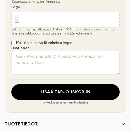
Tarkennus cm:nä, jos tiedossa.
Logo
Sallitut: png, jpg, pdf, ai, eps. Maksimi
10
MB.
Jos tiedosto on suurempi,
lähetä se sähköpostilla osoitteeseen info@mediawear.fi
Minulla ei ole vielä valmista logoa
Lisätiedot
LISÄÄ TARJOUSKORIIN
Vedos aina ennen tuotantoa
TUOTETIEDOT