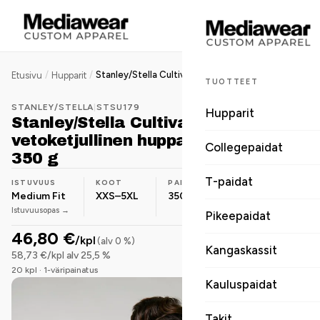
/
/
Stanley/Stella Cultivator 2.0 unisex vetoketjullinen huppari, medium fit, 350 g
Etusivu
Hupparit
TUOTTEET
STANLEY/STELLA
|
STSU179
Hupparit
Stanley/Stella Cultivator 2.0 unisex
vetoketjullinen huppari, medium fit,
Collegepaidat
350 g
T-paidat
ISTUVUUS
KOOT
PAINO
MATERIAALI
Medium Fit
XXS–5XL
350 g/m²
Luomupuuvilla
Istuvuusopas →
Pikeepaidat
46,80 €
/kpl
(alv 0 %)
Kangaskassit
58,73 €/kpl alv 25,5 %
20 kpl · 1-väripainatus
Kauluspaidat
Takit