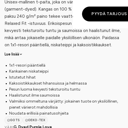
Unisex-mallinen t-paita, joka on värjätty valmiiksi ommeltuna
(garment-dyed). Kangas on 100 % luomupuuvillaa, ja sen
PYYDÄ TARJOUS
paksu 240 g/m² paino tekee vaatteesta tukevan. Rento
Relaxed Fit -istuvuus. Erikoispesun ansiosta kankaassa on
kevyesti teksturoitu tuntu ja saumoissa on haalistunut ilme,
mikä antaa jokaiselle paidalle yksilöllisen ulkonäön. Paidassa
on 1x1-resori pääntiellä, niskateippi ja kaksoistikkaukset.
Lue lisää
1x1-resori pääntiellä
Kankainen niskateippi
Istutetut hihat
Kaksoistikkaukset hihansuissa ja helmassa
Pesun luoma kevyesti teksturoitu tuntu
Haalistunut ilme saumoissa
Valmiiksi ommeltuna värjätty: jokainen tuote on yksilöllinen,
pienet värierot mahdollisia
Noudata erillisiä painatusohjeita
GOTS
OEKO-TEX
G. Dyed Purple Love
VÄRI