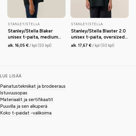
STANLEY/STELLA
STANLEY/STELLA
Stanley/Stella Blaker
Stanley/Stella Blaster 2.0
unisex t-paita, medium
unisex t-paita, oversized,
fit, 155 g
200 g
alk. 16,05 €
/ kpl (50 kpl)
alk. 17,67 €
/ kpl (50 kpl)
LUE LISÄÄ
Painatustekniikat ja brodeeraus
Istuvuusopas
Materiaalit ja sertifikaatit
Puuvilla ja sen alkuperä
Koko t-paidat -valikoima