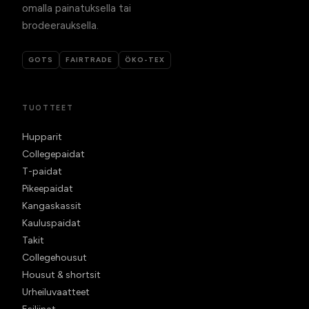
omalla painatuksella tai
brodeerauksella.
GOTS
FAIRTRADE
ÖKO-TEX
TUOTTEET
Hupparit
Collegepaidat
T-paidat
Pikeepaidat
Kangaskassit
Kauluspaidat
Takit
Collegehousut
Housut & shortsit
Urheiluvaatteet