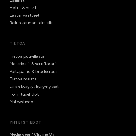
Esiliinat
Hatut & huivit
Lastenvaatteet
Reilun kaupan tekstiilit
TIETOA
Tietoa puuvillasta
Materiaalit & sertifikaatit
Paitapaino & brodeeraus
Tietoa meistä
Usein kysytyt kysymykset
Toimitusehdot
Yhteystiedot
YHTEYSTIEDOT
Mediawear / Clipline Oy