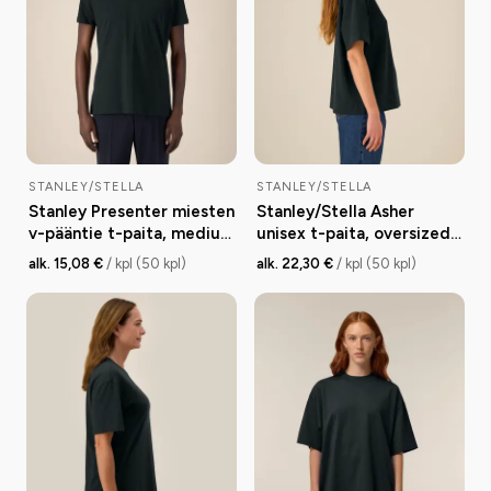
STANLEY/STELLA
STANLEY/STELLA
Stanley Presenter miesten
Stanley/Stella Asher
v-pääntie t-paita, medium
unisex t-paita, oversized,
fit, 155 g
280 g
alk. 15,08 €
/ kpl (50 kpl)
alk. 22,30 €
/ kpl (50 kpl)