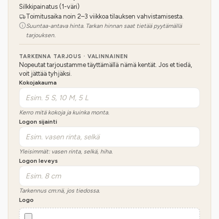
Silkkipainatus (1-väri)
Toimitusaika noin 2–3 viikkoa tilauksen vahvistamisesta.
Suuntaa-antava hinta. Tarkan hinnan saat tietää pyytämällä
tarjouksen.
TARKENNA TARJOUS · VALINNAINEN
Nopeutat tarjoustamme täyttämällä nämä kentät. Jos et tiedä,
voit jättää tyhjäksi.
Kokojakauma
Kerro mitä kokoja ja kuinka monta.
Logon sijainti
Yleisimmät: vasen rinta, selkä, hiha.
Logon leveys
Tarkennus cm:nä, jos tiedossa.
Logo