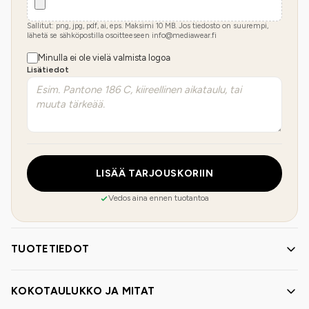
Sallitut: png, jpg, pdf, ai, eps. Maksimi
10
MB.
Jos tiedosto on suurempi,
lähetä se sähköpostilla osoitteeseen info@mediawear.fi
Minulla ei ole vielä valmista logoa
Lisätiedot
LISÄÄ TARJOUSKORIIN
Vedos aina ennen tuotantoa
TUOTETIEDOT
KOKOTAULUKKO JA MITAT