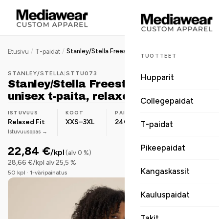
/
/
Stanley/Stella Freestyler Vintage unisex t-paita, relaxed fit, 240 g
Etusivu
T-paidat
TUOTTEET
STANLEY/STELLA
|
STTU073
Hupparit
Stanley/Stella Freestyler Vintage
unisex t-paita, relaxed fit, 240 g
Collegepaidat
ISTUVUUS
KOOT
PAINO
MATERIAALI
Relaxed Fit
XXS–3XL
240 g/m²
Luomupuuvilla
T-paidat
Istuvuusopas →
Pikeepaidat
22,84 €
/kpl
(alv 0 %)
28,66 €/kpl alv 25,5 %
Kangaskassit
50 kpl · 1-väripainatus
Kauluspaidat
Takit