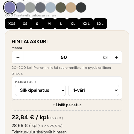
saatavilla valitussa värissä
KOOT
XXS
XS
S
M
L
XL
XXL
3XL
HINTALASKURI
Määrä
kpl
20
–
200
kpl. Pienemmille tai suuremmille erille pyydä erillinen
tarjous.
PAINATUS
1
+ Lisää painatus
22,84
€ / kpl
(alv 0 %)
28,66
€ / kpl
(sis. alv 25,5 %)
Toimituskulut sisältyvät hintaan.