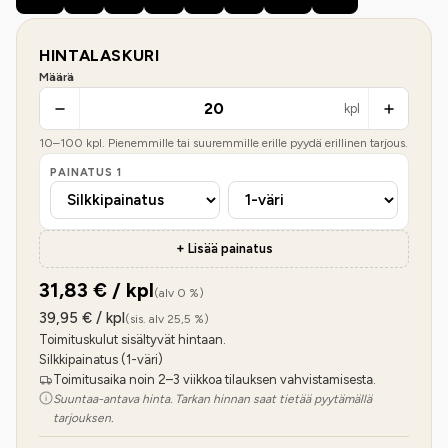
HINTALASKURI
Määrä
kpl
10
–
100
kpl. Pienemmille tai suuremmille erille pyydä erillinen tarjous.
PAINATUS
1
+ Lisää painatus
31,83
€ / kpl
(alv 0 %)
39,95
€ / kpl
(sis. alv 25,5 %)
Toimituskulut sisältyvät hintaan.
Silkkipainatus (1-väri)
Toimitusaika noin 2–3 viikkoa tilauksen vahvistamisesta.
Suuntaa-antava hinta. Tarkan hinnan saat tietää pyytämällä
tarjouksen.