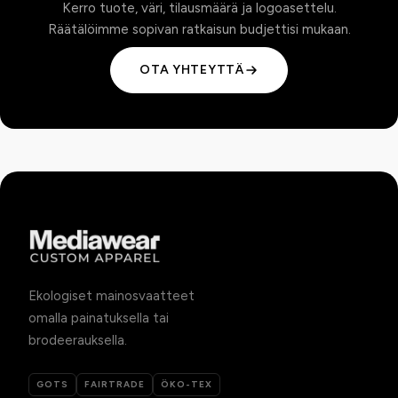
Kerro tuote, väri, tilausmäärä ja logoasettelu.
Räätälöimme sopivan ratkaisun budjettisi mukaan.
OTA YHTEYTTÄ
Ekologiset mainosvaatteet
omalla painatuksella tai
brodeerauksella.
GOTS
FAIRTRADE
ÖKO-TEX