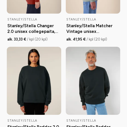
STANLEY/STELLA
STANLEY/STELLA
Stanley/Stella Changer
Stanley/Stella Matcher
2.0 unisex collegepaita,
Vintage unisex
medium fit, 350 g
collegepaita, medium fit,
alk. 33,33 €
/ kpl (20 kpl)
alk. 41,95 €
/ kpl (20 kpl)
300 g
STANLEY/STELLA
STANLEY/STELLA