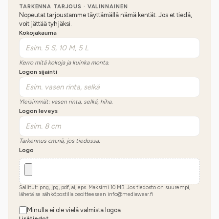
TARKENNA TARJOUS · VALINNAINEN
Nopeutat tarjoustamme täyttämällä nämä kentät. Jos et tiedä,
voit jättää tyhjäksi.
Kokojakauma
Kerro mitä kokoja ja kuinka monta.
Logon sijainti
Yleisimmät: vasen rinta, selkä, hiha.
Logon leveys
Tarkennus cm:nä, jos tiedossa.
Logo
Sallitut: png, jpg, pdf, ai, eps. Maksimi
10
MB.
Jos tiedosto on suurempi,
lähetä se sähköpostilla osoitteeseen info@mediawear.fi
Minulla ei ole vielä valmista logoa
Lisätiedot