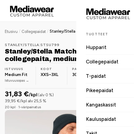
/
/
Stanley/Stella Matcher unisex collegepaita, medium fit, 300 g
Etusivu
Collegepaidat
TUOTTEET
STANLEY/STELLA
|
STSU799
Hupparit
Stanley/Stella Matcher unisex
collegepaita, medium fit, 300 g
Collegepaidat
ISTUVUUS
KOOT
PAINO
MATERIAALI
Medium Fit
XXS–3XL
300 g/m²
Puuvilla-
T-paidat
Istuvuusopas →
sekoite
Pikeepaidat
31,83 €
/kpl
(alv 0 %)
39,95 €/kpl alv 25,5 %
Kangaskassit
20 kpl · 1-väripainatus
Kauluspaidat
Takit