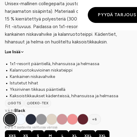
Unisex-mallinen collegepaita joustofroteesta (french terry,
harjaamaton sisäpinta). Materiaali on 85 % luomupuuvillaa ja
PYYDÄ TARJOUS
15 % kierrätettyä polyesteriä (300 g/m²). Normaali Medium
Fit -istuvuus. Paidassa on 1x1-resorit, istutetut hihat,
kankainen niskavahvike ja kalanruototeippi. Kädentiet,
hihansuut ja helma on huoliteltu kaksoistikkauksin.
Lue lisää
1x1-resorit pääntiellä, hihansuissa ja helmassa
Kalanruotokuvioinen niskateippi
Kankainen niskavahvike
Istutetut hihat
Yksirivinen tikkaus pääntiellä
Kaksoistikkaukset kädenteissä, hihansuissa ja helmassa
GOTS
OEKO-TEX
Black
VÄRI
+6
saatavilla valitussa värissä
KOOT
XXS
XS
S
M
L
XL
XXL
3XL