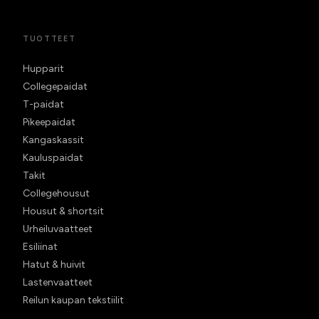
TUOTTEET
Hupparit
Collegepaidat
T-paidat
Pikeepaidat
Kangaskassit
Kauluspaidat
Takit
Collegehousut
Housut & shortsit
Urheiluvaatteet
Esiliinat
Hatut & huivit
Lastenvaatteet
Reilun kaupan tekstiilit