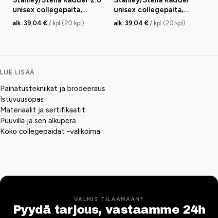
Stanley/Stella Radder 2.0
Stanley/Stella Radder
unisex collegepaita,
unisex collegepaita,
oversized, 350 g
relaxed fit, 350 g
alk. 39,04 €
/ kpl (20 kpl)
alk. 39,04 €
/ kpl (20 kpl)
LUE LISÄÄ
Painatustekniikat ja brodeeraus
Istuvuusopas
Materiaalit ja sertifikaatit
Puuvilla ja sen alkuperä
Koko collegepaidat -valikoima
VALMIS TILAAMAAN?
Pyydä tarjous, vastaamme 24h