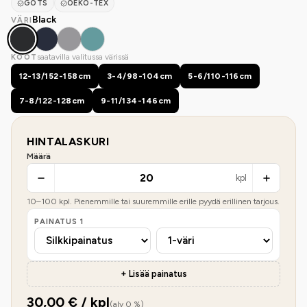
GOTS
OEKO-TEX
Black
VÄRI
saatavilla valitussa värissä
KOOT
12-13/152-158cm
3-4/98-104cm
5-6/110-116cm
7-8/122-128cm
9-11/134-146cm
HINTALASKURI
Määrä
kpl
10
–
100
kpl. Pienemmille tai suuremmille erille pyydä erillinen tarjous.
PAINATUS
1
+ Lisää painatus
30,00
€ / kpl
(alv 0 %)