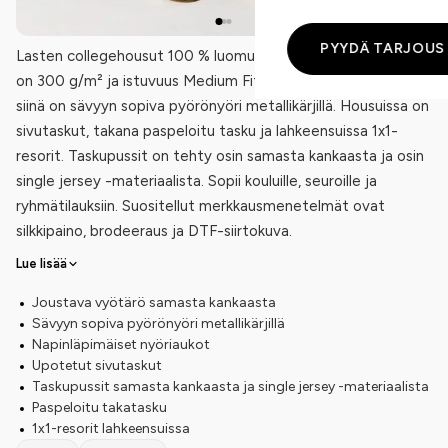
PYYDÄ TARJOUS
Lasten collegehousut 100 % luomupuuvillasta. Kankaan paino
on 300 g/m² ja istuvuus Medium Fit. Vyötärö on joustava ja
siinä on sävyyn sopiva pyörönyöri metallikärjillä. Housuissa on
sivutaskut, takana paspeloitu tasku ja lahkeensuissa 1x1-
resorit. Taskupussit on tehty osin samasta kankaasta ja osin
single jersey -materiaalista. Sopii kouluille, seuroille ja
ryhmätilauksiin. Suositellut merkkausmenetelmät ovat
silkkipaino, brodeeraus ja DTF-siirtokuva.
Lue lisää
Joustava vyötärö samasta kankaasta
Sävyyn sopiva pyörönyöri metallikärjillä
Napinläpimäiset nyöriaukot
Upotetut sivutaskut
Taskupussit samasta kankaasta ja single jersey -materiaalista
Paspeloitu takatasku
1x1-resorit lahkeensuissa