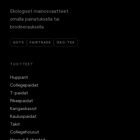
Ekologiset mainosvaatteet
omalla painatuksella tai
brodeerauksella.
GOTS
FAIRTRADE
ÖKO-TEX
TUOTTEET
Hupparit
Collegepaidat
T-paidat
Pikeepaidat
Kangaskassit
Kauluspaidat
Takit
Collegehousut
Housut & shortsit