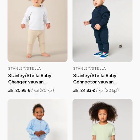
STANLEY/STELLA
STANLEY/STELLA
Stanley/Stella Baby
Stanley/Stella Baby
Changer vauvan
Connector vauvan
collegepaita, medium fit,
vetoketjullinen huppari,
alk. 20,95 €
/ kpl (20 kpl)
alk. 24,83 €
/ kpl (20 kpl)
280 g
medium fit, 280 g