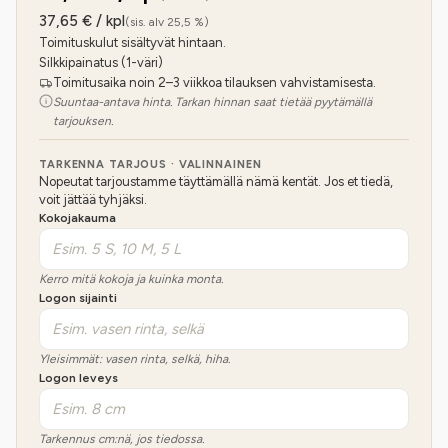
37,65
€ / kpl
(sis. alv 25,5 %)
Toimituskulut sisältyvät hintaan.
Silkkipainatus (1-väri)
Toimitusaika noin 2–3 viikkoa tilauksen vahvistamisesta.
Suuntaa-antava hinta. Tarkan hinnan saat tietää pyytämällä
tarjouksen.
TARKENNA TARJOUS · VALINNAINEN
Nopeutat tarjoustamme täyttämällä nämä kentät. Jos et tiedä,
voit jättää tyhjäksi.
Kokojakauma
Kerro mitä kokoja ja kuinka monta.
Logon sijainti
Yleisimmät: vasen rinta, selkä, hiha.
Logon leveys
Tarkennus cm:nä, jos tiedossa.