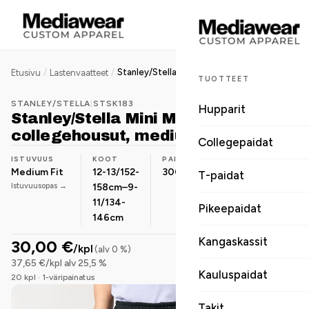
/
/
Stanley/Stella Mini Mover 2.0 lasten collegehousut, medium fit, 300 g
Etusivu
Lastenvaatteet
TUOTTEET
STANLEY/STELLA
|
STSK183
Hupparit
Stanley/Stella Mini Mover 2.0 lasten
collegehousut, medium fit, 300 g
Collegepaidat
ISTUVUUS
KOOT
PAINO
MATERIAALI
Medium Fit
12-13/152-
300 g/m²
Luomupuuvilla
T-paidat
Istuvuusopas →
158cm–9-
11/134-
Pikeepaidat
146cm
Kangaskassit
30,00 €
/kpl
(alv 0 %)
37,65 €/kpl alv 25,5 %
Kauluspaidat
20 kpl · 1-väripainatus
Takit