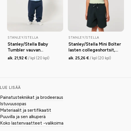
STANLEY/STELLA
STANLEY/STELLA
Stanley/Stella Baby
Stanley/Stella Mini Bolter
Tumbler vauvan
lasten collegeshortsit,
collegehousut, medium
medium fit, 280 g
alk. 21,92 €
/ kpl (20 kpl)
alk. 25,26 €
/ kpl (20 kpl)
fit, 280 g
LUE LISÄÄ
Painatustekniikat ja brodeeraus
Istuvuusopas
Materiaalit ja sertifikaatit
Puuvilla ja sen alkuperä
Koko lastenvaatteet -valikoima