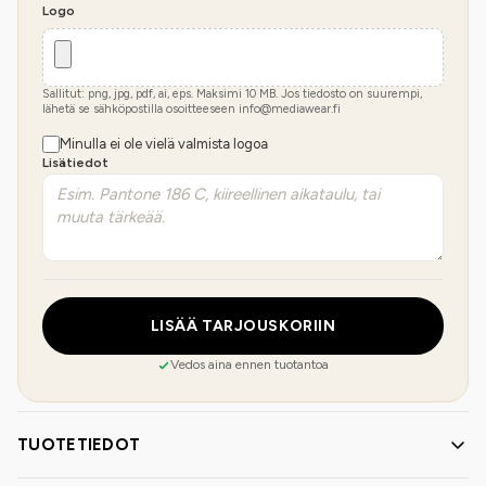
Logo
Sallitut: png, jpg, pdf, ai, eps. Maksimi
10
MB.
Jos tiedosto on suurempi,
lähetä se sähköpostilla osoitteeseen info@mediawear.fi
Minulla ei ole vielä valmista logoa
Lisätiedot
LISÄÄ TARJOUSKORIIN
Vedos aina ennen tuotantoa
TUOTETIEDOT