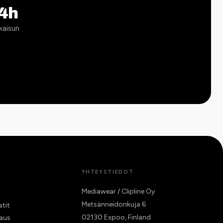
4h
kaisun
YHTEYSTIEDOT
Mediawear / Clipline Oy
Metsänneidonkuja 6
atit
02130 Espoo, Finland
raus