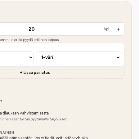
kpl
mmille erille pyydä erillinen tarjous.
+ Lisää painatus
n.
a tilauksen vahvistamisesta.
hinnan saat tietää pyytämällä tarjouksen.
NNAINEN
lä nämä kentät. Jos et tiedä, voit jättää tyhjäksi.