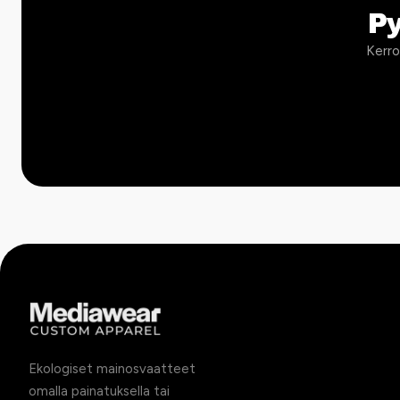
P
Kerro
Ekologiset mainosvaatteet
omalla painatuksella tai