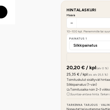
HINTALASKURI
Määrä
10
–
100
kpl. Pienemmille tai suure
PAINATUS
1
20,20
€ / kpl
(alv 0 %)
25,35
€ / kpl
(sis. alv 25,5 %)
Toimituskulut sisältyvät hintaa
Silkkipainatus (1-väri)
Toimitusaika noin 2–3 viikko
Suuntaa-antava hinta. Tarkan 
TARKENNA TARJOUS · VALI
Nopeutat tarjoustamme täyttämäl