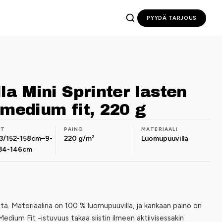
PYYDÄ TARJOUS
la Mini Sprinter lasten
 medium fit, 220 g
OT
PAINO
MATERIAALI
13/152-158cm–9-
220 g/m²
Luomupuuvilla
134-146cm
ta. Materiaalina on 100 % luomupuuvilla, ja kankaan paino on
dium Fit -istuvuus takaa siistin ilmeen aktiivisessakin