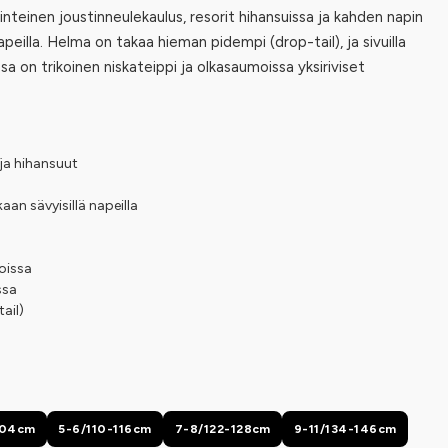
inteinen joustinneulekaulus, resorit hihansuissa ja kahden napin
apeilla. Helma on takaa hieman pidempi (drop-tail), ja sivuilla
sa on trikoinen niskateippi ja olkasaumoissa yksiriviset
ja hihansuut
an sävyisillä napeilla
oissa
ssa
ail)
104cm
5-6/110-116cm
7-8/122-128cm
9-11/134-146cm