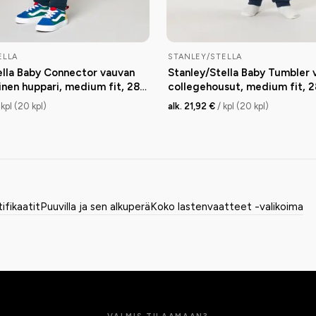
ELLA
STANLEY/STELLA
ella Baby Connector vauvan
Stanley/Stella Baby Tumbler 
inen huppari, medium fit, 280
collegehousut, medium fit, 
 kpl (20 kpl)
alk. 21,92 €
/ kpl (20 kpl)
tifikaatit
Puuvilla ja sen alkuperä
Koko lastenvaatteet -valikoima