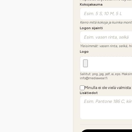
Kokojakauma
Kerro mitä kokoja ja kuinka mont
Logon sijainti
Yleisimmät: vasen rinta, selkä, hi
Logo
Sallitut: png, jpg, pdf, ai, eps. Maks
info@mediawear.fi
Minulla ei ole vielä valmista
Lisätiedot