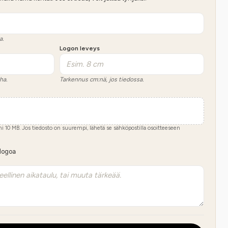
a.
Logon leveys
ha.
Tarkennus cm:nä, jos tiedossa.
imi
10
MB.
Jos tiedosto on suurempi, lähetä se sähköpostilla osoitteeseen
 logoa