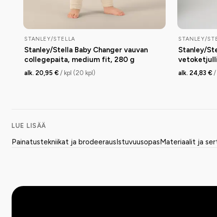
STANLEY/STELLA
STANLEY/ST
Stanley/Stella Baby Changer vauvan
Stanley/St
collegepaita, medium fit, 280 g
vetoketjull
g
alk. 20,95 €
/ kpl (20 kpl)
alk. 24,83 €
/
LUE LISÄÄ
Painatustekniikat ja brodeeraus
Istuvuusopas
Materiaalit ja ser