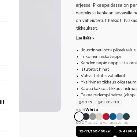
arjessa. Pikeepaidassa on per
nappilista kankaan sävyisillä n
on vahvistetut halkiot. Niskas
tikkaukset.
Lue lisää
Joustinneulottu pikeekaulus 
Trikoinen niskateippi
Kahden napin nappilista kanka
Istutetut hihat
Vahvistetut sivuhalkiot
Yksirivinen tikkaus olkasaum
Kapea kaksoistikkaus helma
Takaa pidempi helma (drop-t
lit
GOTS
OEKO-TEX
White
VÄRI
saatavilla valitussa värissä
KOOT
12-13/152-158cm
3-4/98-