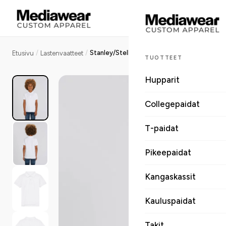
/
/
Stanley/Stella Mini Sprinter lasten pikeepaita, medium fit, 220 g
Etusivu
Lastenvaatteet
TUOTTEET
Hupparit
Collegepaidat
T-paidat
Pikeepaidat
Kangaskassit
Kauluspaidat
Takit