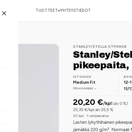
TUOTTEET
YHTEYSTIEDOT
STANLEY/STELLA
|
STPK908
Stanley/Stel
pikeepaita,
ISTUVUUS
KO
Medium Fit
12-
Istuvuusopas →
11/
20,20 €
/kpl
(alv 0 %)
25,35 €/kpl alv 25,5 %
20 kpl · 1-väripainatus
Lasten lyhythihainen pikeepai
jämäkkä 220 g/m². Normaali Me