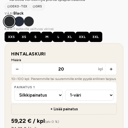
OEKO-TEX
GRS
Black
VÄRI
saatavilla valitussa värissä
KOOT
XXS
XS
S
M
L
XL
XXL
3XL
HINTALASKURI
Määrä
kpl
10
–
100
kpl. Pienemmille tai suuremmille erille pyydä erillinen tarjous.
PAINATUS
1
+ Lisää painatus
59,22
€ / kpl
(alv 0 %)