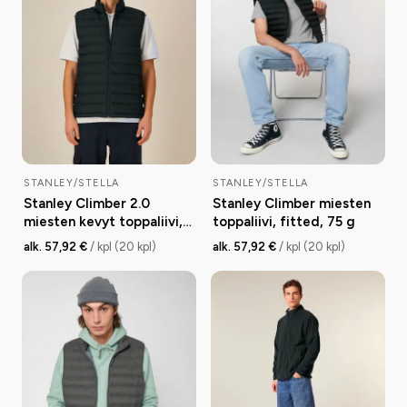
STANLEY/STELLA
STANLEY/STELLA
Stanley Climber 2.0
Stanley Climber miesten
miesten kevyt toppaliivi,
toppaliivi, fitted, 75 g
medium fit, 38 g
alk. 57,92 €
/ kpl (20 kpl)
alk. 57,92 €
/ kpl (20 kpl)