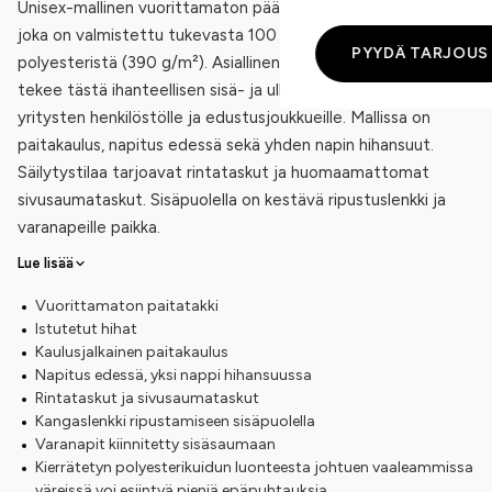
Unisex-mallinen vuorittamaton päällyspaita eli paitatakki,
joka on valmistettu tukevasta 100 % kierrätetystä
PYYDÄ TARJOUS
polyesteristä (390 g/m²). Asiallinen Medium Fit -istuvuus
tekee tästä ihanteellisen sisä- ja ulkokäytön välimuodon
yritysten henkilöstölle ja edustusjoukkueille. Mallissa on
paitakaulus, napitus edessä sekä yhden napin hihansuut.
Säilytystilaa tarjoavat rintataskut ja huomaamattomat
sivusaumataskut. Sisäpuolella on kestävä ripustuslenkki ja
varanapeille paikka.
Lue lisää
Vuorittamaton paitatakki
Istutetut hihat
Kaulusjalkainen paitakaulus
Napitus edessä, yksi nappi hihansuussa
Rintataskut ja sivusaumataskut
Kangaslenkki ripustamiseen sisäpuolella
Varanapit kiinnitetty sisäsaumaan
Kierrätetyn polyesterikuidun luonteesta johtuen vaaleammissa
väreissä voi esiintyä pieniä epäpuhtauksia