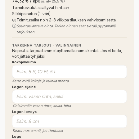
74,32
€ / kpl
(sis. alv 25,5 %)
Toimituskulut sisältyvät hintaan.
Silkkipainatus (1-väri)
Toimitusaika noin 2–3 viikkoa tilauksen vahvistamisesta.
Suuntaa-antava hinta. Tarkan hinnan saat tietää pyytämällä
tarjouksen.
TARKENNA TARJOUS · VALINNAINEN
Nopeutat tarjoustamme täyttämällä nämä kentät. Jos et tiedä,
voit jättää tyhjäksi.
Kokojakauma
Kerro mitä kokoja ja kuinka monta.
Logon sijainti
Yleisimmät: vasen rinta, selkä, hiha.
Logon leveys
Tarkennus cm:nä, jos tiedossa.
Logo