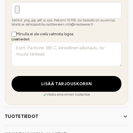
Sallitut: png, jpg, pdf, ai, eps. Maksimi
10
MB.
Jos tiedosto on suurempi,
lähetä se sähköpostilla osoitteeseen info@mediawear.fi
Minulla ei ole vielä valmista logoa
Lisätiedot
LISÄÄ TARJOUSKORIIN
Vedos aina ennen tuotantoa
TUOTETIEDOT