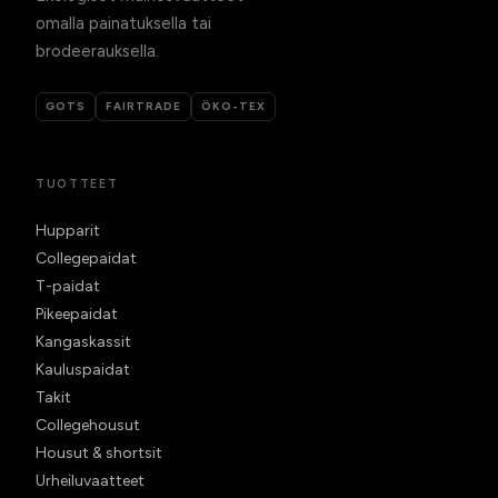
omalla painatuksella tai
brodeerauksella.
GOTS
FAIRTRADE
ÖKO-TEX
TUOTTEET
Hupparit
Collegepaidat
T-paidat
Pikeepaidat
Kangaskassit
Kauluspaidat
Takit
Collegehousut
Housut & shortsit
Urheiluvaatteet