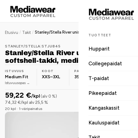
/
/
Stanley/Stella River unisex softshell-takki, medium fit, 390 g
Etusivu
Takit
TUOTTEET
STANLEY/STELLA
|
STJU845
Hupparit
Stanley/Stella River unisex
softshell-takki, medium fit, 390 g
Collegepaidat
ISTUVUUS
KOOT
PAINO
MATERIAALI
Medium Fit
XXS–3XL
390 g/m²
Polyesteri
T-paidat
Istuvuusopas →
Pikeepaidat
59,22 €
/kpl
(alv 0 %)
74,32 €/kpl alv 25,5 %
Kangaskassit
20 kpl · 1-väripainatus
Kauluspaidat
Takit