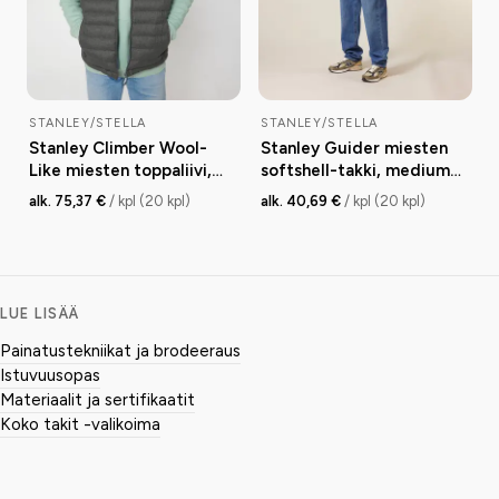
STANLEY/STELLA
STANLEY/STELLA
Stanley Climber Wool-
Stanley Guider miesten
Like miesten toppaliivi,
softshell-takki, medium
fitted, 140 g
fit, 300 g
alk. 75,37 €
/ kpl (20 kpl)
alk. 40,69 €
/ kpl (20 kpl)
LUE LISÄÄ
Painatustekniikat ja brodeeraus
Istuvuusopas
Materiaalit ja sertifikaatit
Koko takit -valikoima