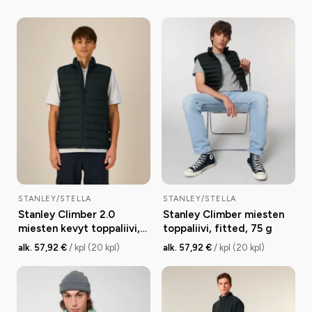
STANLEY/STELLA
STANLEY/STELLA
Stanley Climber 2.0
Stanley Climber miesten
miesten kevyt toppaliivi,
toppaliivi, fitted, 75 g
medium fit, 38 g
alk. 57,92 €
/ kpl (20 kpl)
alk. 57,92 €
/ kpl (20 kpl)