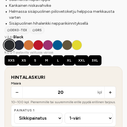
Kankainen niskavahvike
Helmassa sisäpuolinen piilovetoketju helppoa merkkausta
varten
Sisäpuolinen hihalenkki nepparikiinnityksellä
OEKO-TEX
GRS
Black
VÄRI
saatavilla valitussa värissä
KOOT
XXS
XS
S
M
L
XL
XXL
3XL
HINTALASKURI
Määrä
kpl
10
–
100
kpl. Pienemmille tai suuremmille erille pyydä erillinen tarjous.
PAINATUS
1