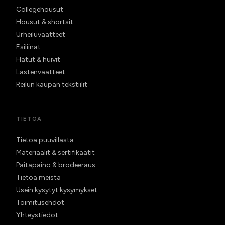
Collegehousut
Housut & shortsit
Urheiluvaatteet
Esiliinat
Hatut & huivit
Lastenvaatteet
Reilun kaupan tekstiilit
TIETOA
Tietoa puuvillasta
Materiaalit & sertifikaatit
Paitapaino & brodeeraus
Tietoa meistä
Usein kysytyt kysymykset
Toimitusehdot
Yhteystiedot