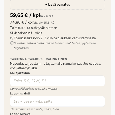
+ Lisää painatus
59,65
€ / kpl
(alv 0 %)
74,86
€ / kpl
(sis. alv 25,5 %)
Toimituskulut sisältyvät hintaan.
Silkkipainatus (1-väri)
Toimitusaika noin 2–3 viikkoa tilauksen vahvistamisesta.
Suuntaa-antava hinta. Tarkan hinnan saat tietää pyytämällä
tarjouksen.
TARKENNA TARJOUS · VALINNAINEN
Nopeutat tarjoustamme täyttämällä nämä kentät. Jos et tiedä,
voit jättää tyhjäksi.
Kokojakauma
Kerro mitä kokoja ja kuinka monta.
Logon sijainti
Yleisimmät: vasen rinta, selkä, hiha.
Logon leveys