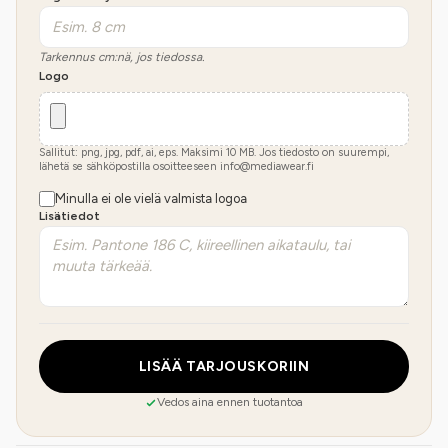
Tarkennus cm:nä, jos tiedossa.
Logo
Sallitut: png, jpg, pdf, ai, eps. Maksimi
10
MB.
Jos tiedosto on suurempi,
lähetä se sähköpostilla osoitteeseen info@mediawear.fi
Minulla ei ole vielä valmista logoa
Lisätiedot
LISÄÄ TARJOUSKORIIN
Vedos aina ennen tuotantoa