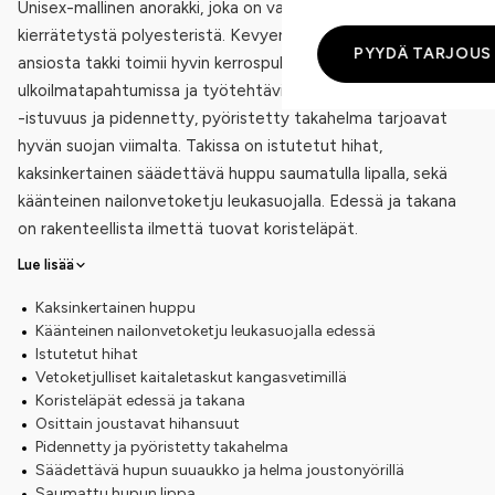
Unisex-mallinen anorakki, joka on valmistettu 100 %
kierrätetystä polyesteristä. Kevyen (75 g/m²) kankaan
PYYDÄ TARJOUS
ansiosta takki toimii hyvin kerrospukeutumisessa
ulkoilmatapahtumissa ja työtehtävissä. Normaali Medium Fit
-istuvuus ja pidennetty, pyöristetty takahelma tarjoavat
hyvän suojan viimalta. Takissa on istutetut hihat,
kaksinkertainen säädettävä huppu saumatulla lipalla, sekä
käänteinen nailonvetoketju leukasuojalla. Edessä ja takana
on rakenteellista ilmettä tuovat koristeläpät.
Lue lisää
Kaksinkertainen huppu
Käänteinen nailonvetoketju leukasuojalla edessä
Istutetut hihat
Vetoketjulliset kaitaletaskut kangasvetimillä
Koristeläpät edessä ja takana
Osittain joustavat hihansuut
Pidennetty ja pyöristetty takahelma
Säädettävä hupun suuaukko ja helma joustonyörillä
Saumattu hupun lippa