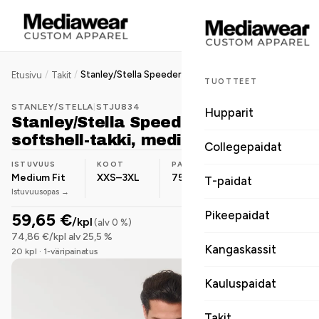
/
/
Stanley/Stella Speeder unisex softshell-takki, medium fit, 75 g
Etusivu
Takit
TUOTTEET
STANLEY/STELLA
|
STJU834
Hupparit
Stanley/Stella Speeder unisex
softshell-takki, medium fit, 75 g
Collegepaidat
ISTUVUUS
KOOT
PAINO
MATERIAALI
Medium Fit
XXS–3XL
75 g/m²
Polyesteri
T-paidat
Istuvuusopas →
Pikeepaidat
59,65 €
/kpl
(alv 0 %)
74,86 €/kpl alv 25,5 %
Kangaskassit
20 kpl · 1-väripainatus
Kauluspaidat
Takit