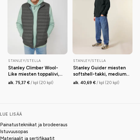
STANLEY/STELLA
STANLEY/STELLA
Stanley Climber Wool-
Stanley Guider miesten
Like miesten toppaliivi,
softshell-takki, medium
fitted, 140 g
fit, 300 g
alk. 75,37 €
/ kpl (20 kpl)
alk. 40,69 €
/ kpl (20 kpl)
LUE LISÄÄ
Painatustekniikat ja brodeeraus
Istuvuusopas
Materiaalit ja sertifikaatit