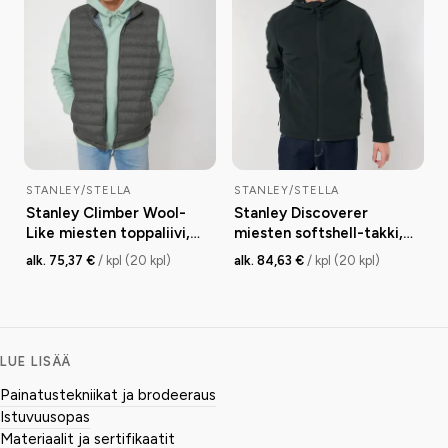
STANLEY/STELLA
STANLEY/STELLA
Stanley Climber Wool-
Stanley Discoverer
Like miesten toppaliivi,
miesten softshell-takki,
fitted, 140 g
medium fit, 342 g
alk. 75,37 €
/ kpl (20 kpl)
alk. 84,63 €
/ kpl (20 kpl)
LUE LISÄÄ
Painatustekniikat ja brodeeraus
Istuvuusopas
Materiaalit ja sertifikaatit