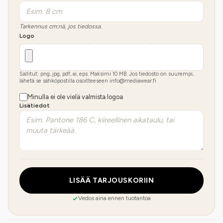
Tarkennus cm:nä, jos tiedossa.
Logo
Sallitut: png, jpg, pdf, ai, eps. Maksimi
10
MB.
Jos tiedosto on suurempi,
lähetä se sähköpostilla osoitteeseen info@mediawear.fi
Minulla ei ole vielä valmista logoa
Lisätiedot
LISÄÄ TARJOUSKORIIN
Vedos aina ennen tuotantoa