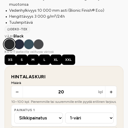
muotonsa
Vedenhylkivyys 10 000 mm asti (Bionic Finish® Eco)
Hengittävyys 3 000 g/m²/24h
Tuulenpitävä
OEKO-TEX
Black
VÄRI
saatavilla valitussa värissä
KOOT
XS
S
M
L
XL
XXL
HINTALASKURI
Määrä
kpl
10
–
100
kpl. Pienemmille tai suuremmille erille pyydä erillinen tarjous.
PAINATUS
1