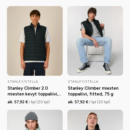
STANLEY/STELLA
STANLEY/STELLA
Stanley Climber 2.0
Stanley Climber miesten
miesten kevyt toppaliivi,
toppaliivi, fitted, 75 g
medium fit, 38 g
alk. 57,92 €
/ kpl (20 kpl)
alk. 57,92 €
/ kpl (20 kpl)