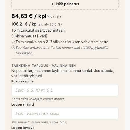
+ Lisää painatus
84,63
€ / kpl
(alv 0 %)
106,21
€ / kpl
(sis. alv 25,5 %)
Toimituskulut sisältyvät hintaan.
Silkkipainatus (1-väri)
Toimitusaika noin 2–3 viikkoa tilauksen vahvistamisesta.
Suuntaa-antava hinta. Tarkan hinnan saat tietää pyytämällä
tarjouksen.
TARKENNA TARJOUS · VALINNAINEN
Nopeutat tarjoustamme täyttämällä nämä kentät. Jos et tiedä,
voit jättää tyhjäksi.
Kokojakauma
Kerro mitä kokoja ja kuinka monta.
Logon sijainti
Yleisimmät: vasen rinta, selkä, hiha.
Logon leveys