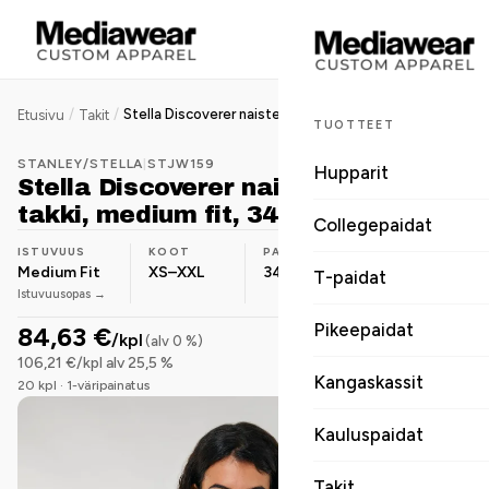
/
/
Stella Discoverer naisten softshell-takki, medium fit, 342 g
Etusivu
Takit
TUOTTEET
STANLEY/STELLA
|
STJW159
Hupparit
Stella Discoverer naisten softshell-
takki, medium fit, 342 g
Collegepaidat
ISTUVUUS
KOOT
PAINO
MATERIAALI
Medium Fit
XS–XXL
342 g/m²
Polyesteri
T-paidat
Istuvuusopas →
Pikeepaidat
84,63 €
/kpl
(alv 0 %)
106,21 €/kpl alv 25,5 %
Kangaskassit
20 kpl · 1-väripainatus
Kauluspaidat
Takit