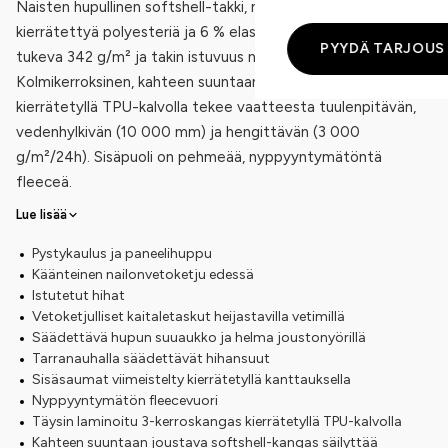
Naisten hupullinen softshell-takki, materiaalina 94 %
kierrätettyä polyesteriä ja 6 % elastaania. Kankaan paino on
PYYDÄ TARJOUS
tukeva 342 g/m² ja takin istuvuus normaali Medium Fit.
Kolmikerroksinen, kahteen suuntaan joustava kangas
kierrätetyllä TPU-kalvolla tekee vaatteesta tuulenpitävän,
vedenhylkivän (10 000 mm) ja hengittävän (3 000
g/m²/24h). Sisäpuoli on pehmeää, nyppyyntymätöntä
fleeceä.
Lue lisää
Pystykaulus ja paneelihuppu
Käänteinen nailonvetoketju edessä
Istutetut hihat
Vetoketjulliset kaitaletaskut heijastavilla vetimillä
Säädettävä hupun suuaukko ja helma joustonyörillä
Tarranauhalla säädettävät hihansuut
Sisäsaumat viimeistelty kierrätetyllä kanttauksella
Nyppyyntymätön fleecevuori
Täysin laminoitu 3-kerroskangas kierrätetyllä TPU-kalvolla
Kahteen suuntaan joustava softshell-kangas säilyttää