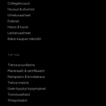
Collegehousut
Housut & shortsit
Urheiluvaatteet
Esiliinat
Hatut & huivit
Lastenvaatteet
Reilun kaupan tekstiilit
TIETOA
Tietoa puuvillasta
Materiaalit & sertifikaatit
Paitapaino & brodeeraus
Tietoa meistä
Usein kysytyt kysymykset
Toimitusehdot
Yhteystiedot