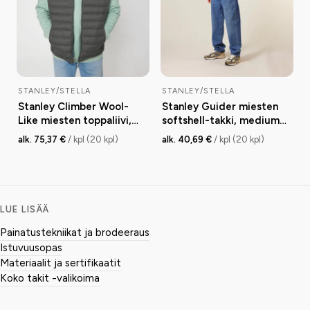
STANLEY/STELLA
STANLEY/STELLA
Stanley Climber Wool-
Stanley Guider miesten
Like miesten toppaliivi,
softshell-takki, medium
fitted, 140 g
fit, 300 g
alk. 75,37 €
/ kpl (20 kpl)
alk. 40,69 €
/ kpl (20 kpl)
LUE LISÄÄ
Painatustekniikat ja brodeeraus
Istuvuusopas
Materiaalit ja sertifikaatit
Koko takit -valikoima