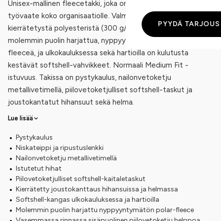
Unisex-mallinen fleecetakki, joka on ihanteellinen edustus- ja
työvaate koko organisaatiolle. Valmistettu 100 %
PYYDÄ TARJOUS
kierrätetystä polyesteristä (300 g/m²). Päämateriaali on
molemmin puolin harjattua, nyppyyntymätöntä polar-
fleeceä, ja ulkokauluksessa sekä hartioilla on kulutusta
kestävät softshell-vahvikkeet. Normaali Medium Fit -
istuvuus. Takissa on pystykaulus, nailonvetoketju
metallivetimellä, piilovetoketjulliset softshell-taskut ja
joustokantatut hihansuut sekä helma.
Lue lisää
Pystykaulus
Niskateippi ja ripustuslenkki
Nailonvetoketju metallivetimellä
Istutetut hihat
Piilovetoketjulliset softshell-kaitaletaskut
Kierrätetty joustokanttaus hihansuissa ja helmassa
Softshell-kangas ulkokauluksessa ja hartioilla
Molemmin puolin harjattu nyppyyntymätön polar-fleece
Vasemmassa rinnassa sisäpuolinen piilovetoketju helppoa