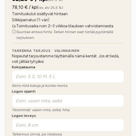
78,10
€ / kpl
(sis. alv 25,5 %)
Toimituskulut sisältyvät hintaan.
Silkkipainatus (1-väri)
Toimitusaika noin 2–3 viikkoa tilauksen vahvistamisesta.
Suuntaa-antava hinta. Tarkan hinnan saat tietää pyytämällä
tarjouksen.
TARKENNA TARJOUS · VALINNAINEN
Nopeutat tarjoustamme täyttämällä nämä kentät. Jos et tiedä,
voit jättää tyhjäksi.
Kokojakauma
Kerro mitä kokoja ja kuinka monta.
Logon sijainti
Yleisimmät: vasen rinta, selkä, hiha.
Logon leveys
Tarkennus cm:nä, jos tiedossa.