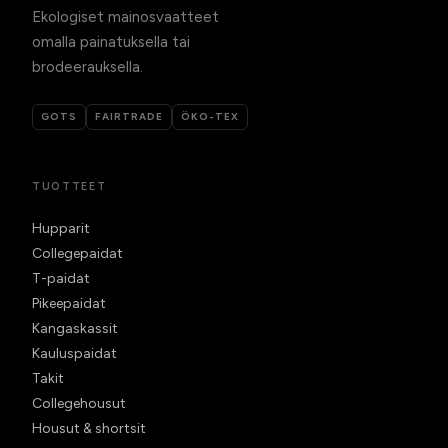
Ekologiset mainosvaatteet
omalla painatuksella tai
brodeerauksella.
GOTS
FAIRTRADE
ÖKO-TEX
TUOTTEET
Hupparit
Collegepaidat
T-paidat
Pikeepaidat
Kangaskassit
Kauluspaidat
Takit
Collegehousut
Housut & shortsit