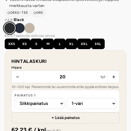
merkkausta varten
OEKO-TEX
GRS
Black
VÄRI
saatavilla valitussa värissä
KOOT
XXS
XS
S
M
L
XL
XXL
3XL
HINTALASKURI
Määrä
kpl
10
–
100
kpl. Pienemmille tai suuremmille erille pyydä erillinen tarjous.
PAINATUS
1
+ Lisää painatus
62,23
€ / kpl
(alv 0 %)