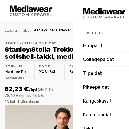
/
/
Stanley/Stella Trekker unisex softshell-takki, medium fit, 300 g
Etusivu
Takit
TUOTTEET
STANLEY/STELLA
|
STJU242
Hupparit
Stanley/Stella Trekker unisex
softshell-takki, medium fit, 300 g
Collegepaidat
ISTUVUUS
KOOT
PAINO
MATERIAALI
Medium Fit
XXS–3XL
300 g/m²
Polyesteri
T-paidat
Istuvuusopas →
Pikeepaidat
62,23 €
/kpl
(alv 0 %)
78,10 €/kpl alv 25,5 %
Kangaskassit
20 kpl · 1-väripainatus
Kauluspaidat
Takit