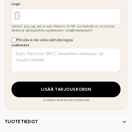
Logo
Sallitut: png, jpg, pdf, ai, eps. Maksimi
10
MB.
Jos tiedosto on suurempi,
lähetä se sähköpostilla osoitteeseen info@mediawear.fi
Minulla ei ole vielä valmista logoa
Lisätiedot
LISÄÄ TARJOUSKORIIN
Vedos aina ennen tuotantoa
TUOTETIEDOT