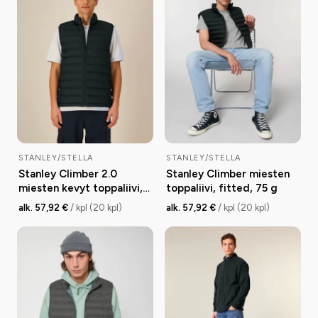
STANLEY/STELLA
STANLEY/STELLA
Stanley Climber 2.0
Stanley Climber miesten
miesten kevyt toppaliivi,
toppaliivi, fitted, 75 g
medium fit, 38 g
alk. 57,92 €
/ kpl (20 kpl)
alk. 57,92 €
/ kpl (20 kpl)