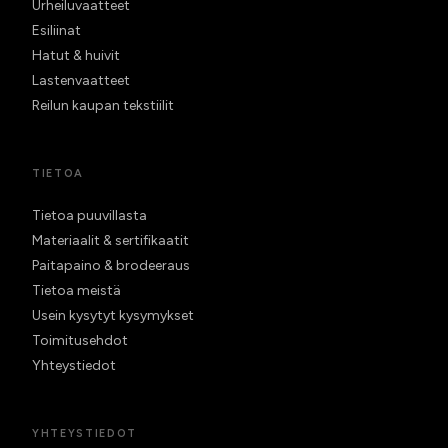
Urheiluvaatteet
Esiliinat
Hatut & huivit
Lastenvaatteet
Reilun kaupan tekstiilit
TIETOA
Tietoa puuvillasta
Materiaalit & sertifikaatit
Paitapaino & brodeeraus
Tietoa meistä
Usein kysytyt kysymykset
Toimitusehdot
Yhteystiedot
YHTEYSTIEDOT