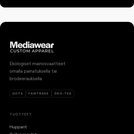
Ekologiset mainosvaatteet
omalla painatuksella tai
brodeerauksella.
GOTS
FAIRTRADE
ÖKO-TEX
TUOTTEET
Hupparit