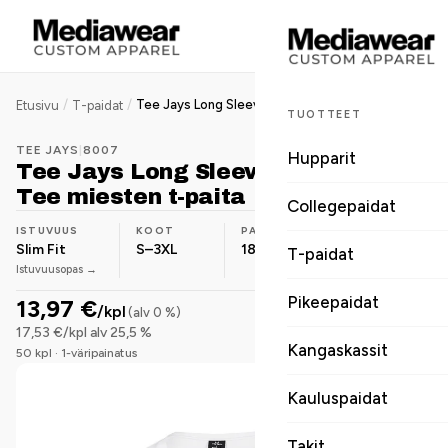
/
/
Tee Jays Long Sleeve Fashion Sof Tee miesten t-paita
Etusivu
T-paidat
TUOTTEET
TEE JAYS
|
8007
Hupparit
Tee Jays Long Sleeve Fashion Sof
Tee miesten t-paita
Collegepaidat
ISTUVUUS
KOOT
PAINO
MATERIAALI
Slim Fit
S–3XL
185 g/m²
Puuvilla
T-paidat
Istuvuusopas →
Pikeepaidat
13,97 €
/kpl
(alv 0 %)
17,53 €/kpl alv 25,5 %
Kangaskassit
50 kpl · 1-väripainatus
Kauluspaidat
Takit