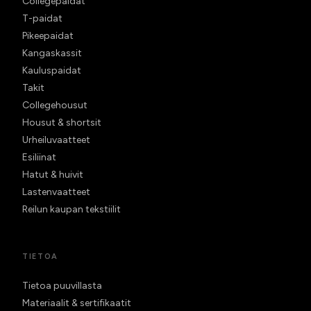
Collegepaidat
T-paidat
Pikeepaidat
Kangaskassit
Kauluspaidat
Takit
Collegehousut
Housut & shortsit
Urheiluvaatteet
Esiliinat
Hatut & huivit
Lastenvaatteet
Reilun kaupan tekstiilit
TIETOA
Tietoa puuvillasta
Materiaalit & sertifikaatit