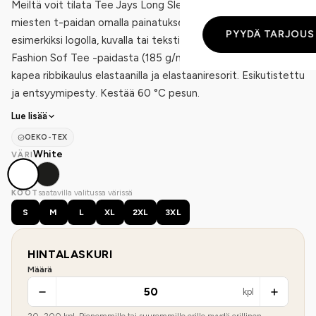
Meiltä voit tilata Tee Jays Long Sleeve Fashion Sof Tee
miesten t-paidan omalla painatuksella tai brodeerauksella,
PYYDÄ TARJOUS
esimerkiksi logolla, kuvalla tai tekstillä. Pitkähihainen versio
Fashion Sof Tee -paidasta (185 g/m²). Muotoiltu vartalo,
kapea ribbikaulus elastaanilla ja elastaaniresorit. Esikutistettu
ja entsyymipesty. Kestää 60 °C pesun.
Lue lisää
OEKO-TEX
White
VÄRI
saatavilla valitussa värissä
KOOT
S
M
L
XL
2XL
3XL
HINTALASKURI
Määrä
kpl