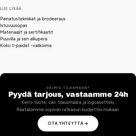
LUE LISÄÄ
Painatustekniikat ja brodeeraus
Istuvuusopas
Materiaalit ja sertifikaatit
Puuvilla ja sen alkuperä
Koko t-paidat -valikoima
VALMIS TILAAMAAN?
Pyydä tarjous, vastaamme 24h
Kerro tuote, väri, tilausmäärä ja logoasettelu.
Räätälöimme sopivan ratkaisun budjettisi mukaan.
OTA YHTEYTTÄ