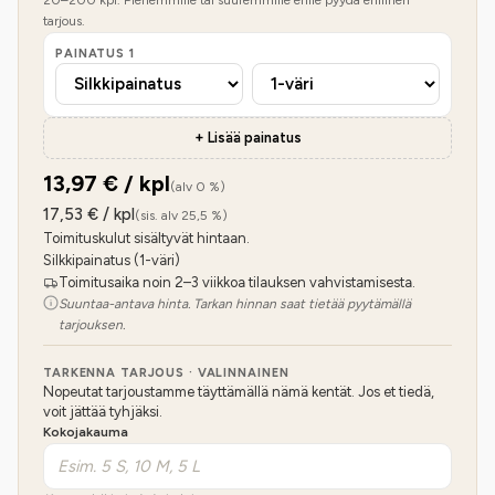
20
–
200
kpl. Pienemmille tai suuremmille erille pyydä erillinen
tarjous.
PAINATUS
1
+ Lisää painatus
13,97
€ / kpl
(alv 0 %)
17,53
€ / kpl
(sis. alv 25,5 %)
Toimituskulut sisältyvät hintaan.
Silkkipainatus (1-väri)
Toimitusaika noin 2–3 viikkoa tilauksen vahvistamisesta.
Suuntaa-antava hinta. Tarkan hinnan saat tietää pyytämällä
tarjouksen.
TARKENNA TARJOUS · VALINNAINEN
Nopeutat tarjoustamme täyttämällä nämä kentät. Jos et tiedä,
voit jättää tyhjäksi.
Kokojakauma