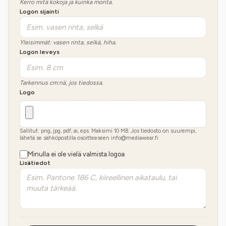
Kerro mitä kokoja ja kuinka monta.
Logon sijainti
Yleisimmät: vasen rinta, selkä, hiha.
Logon leveys
Tarkennus cm:nä, jos tiedossa.
Logo
Sallitut: png, jpg, pdf, ai, eps. Maksimi
10
MB.
Jos tiedosto on suurempi,
lähetä se sähköpostilla osoitteeseen info@mediawear.fi
Minulla ei ole vielä valmista logoa
Lisätiedot