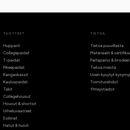
TUOTTEET
TIETOA
Hupparit
Tietoa puuvillasta
Collegepaidat
Materiaalit & sertifika
T-paidat
Paitapaino & brodee
Pikeepaidat
Tietoa meistä
Kangaskassit
Usein kysytyt kysymy
Kauluspaidat
Toimitusehdot
Takit
Yhteystiedot
Collegehousut
Housut & shortsit
Urheiluvaatteet
Esiliinat
Hatut & huivit