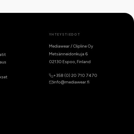
YHTEYSTIEDOT
Mediawear / Clipline Oy
Metsänneidonkuja 6
atit
02130 Espoo, Finland
raus
+358 (0) 20 710 7470
kset
info@mediawear.fi