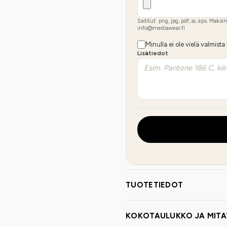
Sallitut: png, jpg, pdf, ai, eps. Maks
info@mediawear.fi
Minulla ei ole vielä valmista
Lisätiedot
TUOTETIEDOT
KOKOTAULUKKO JA MITA