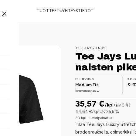
TUOTTEET
YHTEYSTIEDOT
TEE JAYS
|
1409
Tee Jays Lu
naisten pik
ISTUVUUS
KO
Medium Fit
S–3
Istuvuusopas →
35,57 €
/kpl
(alv 0 %)
44,64 €/kpl alv 25,5 %
20 kpl · 1-väripainatus
Tilaa Tee Jays Luxury Stretch
brodeerauksella, esimerkiksi l