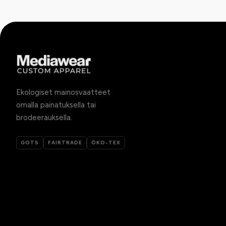
Ekologiset mainosvaatteet
omalla painatuksella tai
brodeerauksella.
GOTS
FAIRTRADE
ÖKO-TEX