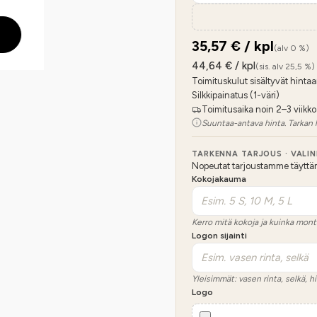
35,57
€ / kpl
(alv 0 %)
44,64
€ / kpl
(sis. alv 25,5 %)
Toimituskulut sisältyvät hintaa
Silkkipainatus (1-väri)
Toimitusaika noin 2–3 viikko
Suuntaa-antava hinta. Tarkan 
TARKENNA TARJOUS · VALI
Nopeutat tarjoustamme täyttämäl
Kokojakauma
Kerro mitä kokoja ja kuinka mont
Logon sijainti
Yleisimmät: vasen rinta, selkä, hi
Logo