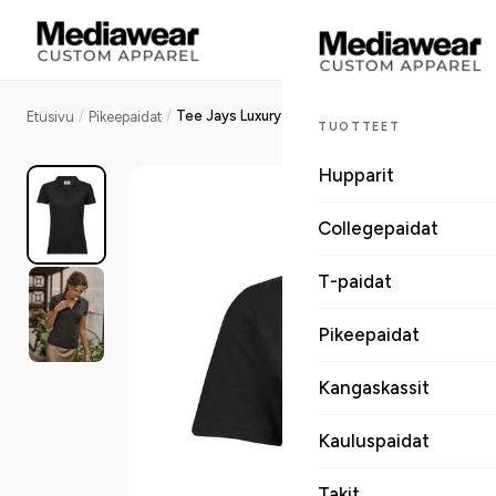
/
/
Tee Jays Luxury Stretch V-Neck Polo naisten pikeepaita
Etusivu
Pikeepaidat
TUOTTEET
Hupparit
Collegepaidat
T-paidat
Pikeepaidat
Kangaskassit
Kauluspaidat
Takit