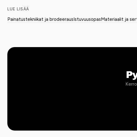
LUE LISÄÄ
Painatustekniikat ja brodeeraus
Istuvuusopas
Materiaalit ja ser
P
Kerro