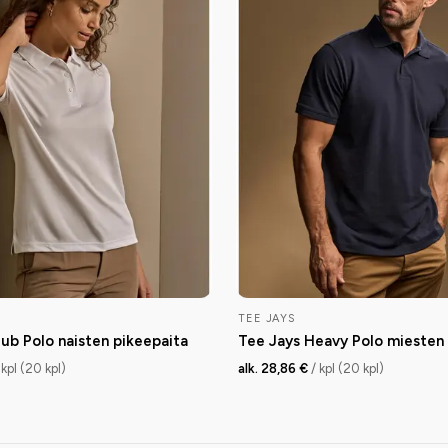
TEE JAYS
ub Polo naisten pikeepaita
Tee Jays Heavy Polo miesten 
 kpl (20 kpl)
alk. 28,86 €
/ kpl (20 kpl)