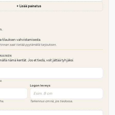
+ Lisää painatus
n.
a tilauksen vahvistamisesta.
hinnan saat tietää pyytämällä tarjouksen.
NNAINEN
lä nämä kentät. Jos et tiedä, voit jättää tyhjäksi.
a.
Logon leveys
ha.
Tarkennus cm:nä, jos tiedossa.