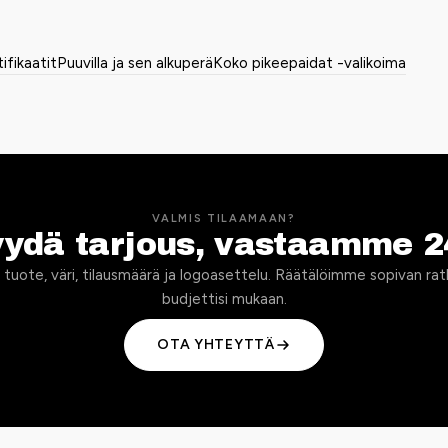
tifikaatit
Puuvilla ja sen alkuperä
Koko pikeepaidat -valikoima
VALMIS TILAAMAAN?
yydä tarjous, vastaamme 2
 tuote, väri, tilausmäärä ja logoasettelu. Räätälöimme sopivan rat
budjettisi mukaan.
OTA YHTEYTTÄ