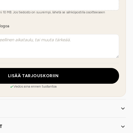
imi
10
MB.
Jos tiedosto on suurempi, lähetä se sähköpostilla osoitteeseen
 logoa
LISÄÄ TARJOUSKORIIN
Vedos aina ennen tuotantoa
T