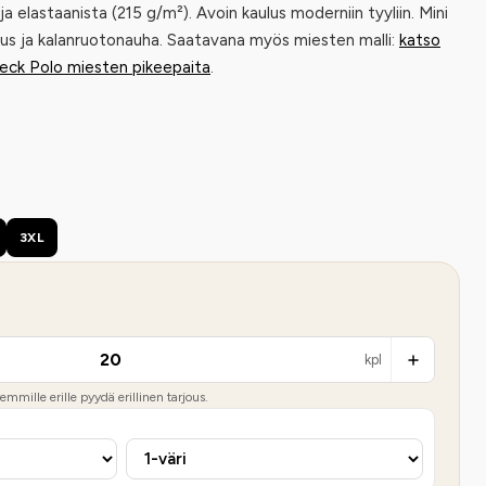
a elastaanista (215 g/m²). Avoin kaulus moderniin tyyliin. Mini
ulus ja kalanruotonauha. Saatavana myös miesten malli:
katso
eck Polo miesten pikeepaita
.
3XL
kpl
mmille erille pyydä erillinen tarjous.