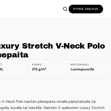
PYYDÄ TARJOUS
xury Stretch V-Neck Polo
eepaita
OT
PAINO
MATERIAALI
XL
215 g/m²
Luomupuuvilla
 V-Neck Polo naisten pikeepaita omalla painatuksella tai
ogolla, kuvalla tai tekstillä. Naisten V-aukkoinen Luxury Stretch