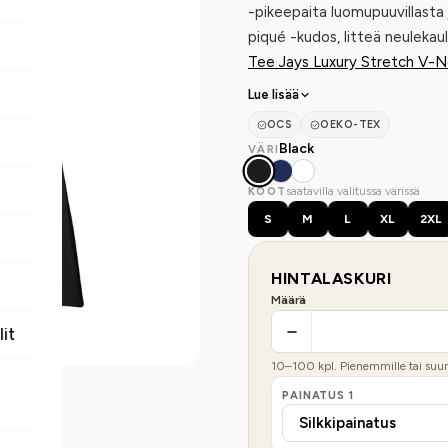
-pikeepaita luomupuuvillasta j
piqué -kudos, litteä neuleka
Tee Jays Luxury Stretch V-N
Lue lisää
OCS
OEKO-TEX
Black
VÄRI
saatavilla valitussa värissä
KOOT
S
M
L
XL
2XL
HINTALASKURI
Määrä
lit
10
–
100
kpl. Pienemmille tai suure
PAINATUS
1