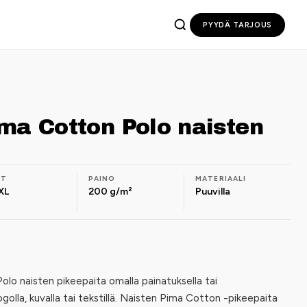
PYYDÄ TARJOUS
ma Cotton Polo naisten
OT
PAINO
MATERIAALI
XL
200 g/m²
Puuvilla
lo naisten pikeepaita omalla painatuksella tai
ogolla, kuvalla tai tekstillä. Naisten Pima Cotton -pikeepaita