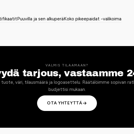
tifikaatit
Puuvilla ja sen alkuperä
Koko pikeepaidat -valikoima
VALMIS TILAAMAAN?
yydä tarjous, vastaamme 2
 tuote, väri, tilausmäärä ja logoasettelu. Räätälöimme sopivan rat
budjettisi mukaan.
OTA YHTEYTTÄ