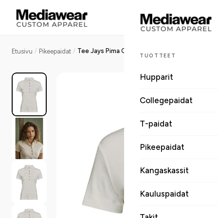
/
/
Tee Jays Pima Cotton Polo naisten pikeepaita
Etusivu
Pikeepaidat
TUOTTEET
Hupparit
Collegepaidat
T-paidat
Pikeepaidat
Kangaskassit
Kauluspaidat
Takit