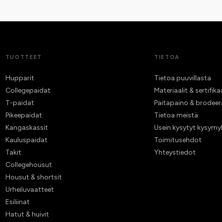
TUOTTEET
TIETOA
Hupparit
Tietoa puuvillasta
Collegepaidat
Materiaalit & sertifika
T-paidat
Paitapaino & brodee
Pikeepaidat
Tietoa meistä
Kangaskassit
Usein kysytyt kysymy
Kauluspaidat
Toimitusehdot
Takit
Yhteystiedot
Collegehousut
Housut & shortsit
Urheiluvaatteet
Esiliinat
Hatut & huivit