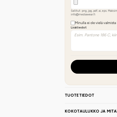
Sallitut: png, jpg, pdf, ai, eps. Maks
info@mediawear.fi
Minulla ei ole vielä valmista
Lisätiedot
TUOTETIEDOT
KOKOTAULUKKO JA MITA