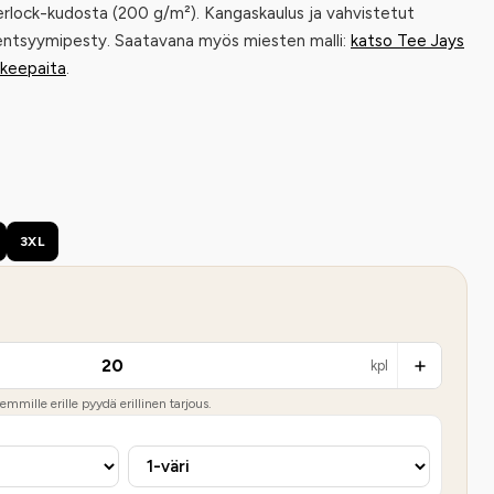
terlock-kudosta (200 g/m²). Kangaskaulus ja vahvistetut
 entsyymipesty. Saatavana myös miesten malli:
katso Tee Jays
ikeepaita
.
3XL
kpl
mmille erille pyydä erillinen tarjous.