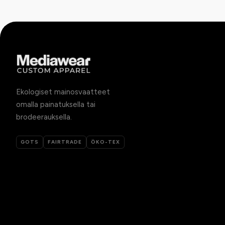
Ekologiset mainosvaatteet
omalla painatuksella tai
brodeerauksella.
GOTS
FAIRTRADE
ÖKO-TEX