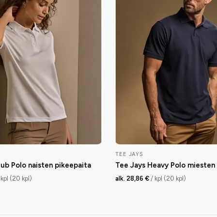
TEE JAYS
ub Polo naisten pikeepaita
Tee Jays Heavy Polo miesten 
 kpl (20 kpl)
alk. 28,86 €
/ kpl (20 kpl)