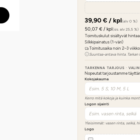
39,90
€ / kpl
(alv 0 %)
50,07
€ / kpl
(sis. alv 25,5 %)
Toimituskulut sisältyvät hintaa
Silkkipainatus (1-väri)
Toimitusaika noin 2–3 viikko
Suuntaa-antava hinta. Tarkan 
TARKENNA TARJOUS · VALI
Nopeutat tarjoustamme täyttämäl
Kokojakauma
Kerro mitä kokoja ja kuinka mont
Logon sijainti
Yleisimmät: vasen rinta, selkä, hi
Logo