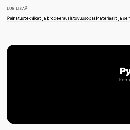
LUE LISÄÄ
Painatustekniikat ja brodeeraus
Istuvuusopas
Materiaalit ja ser
P
Kerro