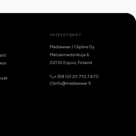
YHTEYSTIEDOT
Mediawear / Clipline Oy
Metsänneidonkuja 6
atit
02130 Espoo, Finland
raus
+358 (0) 20 710 7470
kset
info@mediawear.fi