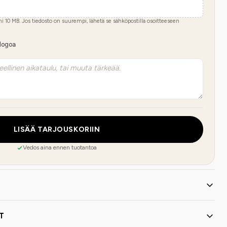
imi
10
MB.
Jos tiedosto on suurempi, lähetä se sähköpostilla osoitteeseen
 logoa
LISÄÄ TARJOUSKORIIN
Vedos aina ennen tuotantoa
T