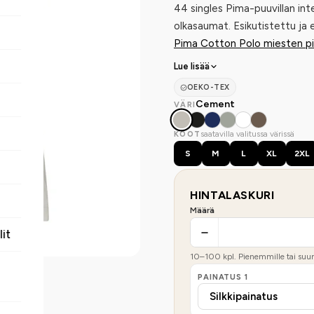
44 singles Pima-puuvillan in
olkasaumat. Esikutistettu ja
Pima Cotton Polo miesten p
Lue lisää
OEKO-TEX
Cement
VÄRI
saatavilla valitussa värissä
KOOT
S
M
L
XL
2XL
HINTALASKURI
Määrä
lit
10
–
100
kpl. Pienemmille tai suure
PAINATUS
1