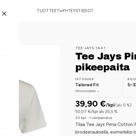
TUOTTEET
YHTEYSTIEDOT
TEE JAYS
|
1441
Tee Jays Pi
pikeepaita
ISTUVUUS
KO
Tailored Fit
S–3
Istuvuusopas →
39,90 €
/kpl
(alv 0 %)
50,07 €/kpl alv 25,5 %
20 kpl · 1-väripainatus
Tilaa Tee Jays Pima Cotton Po
brodeerauksella, esimerkiksi l