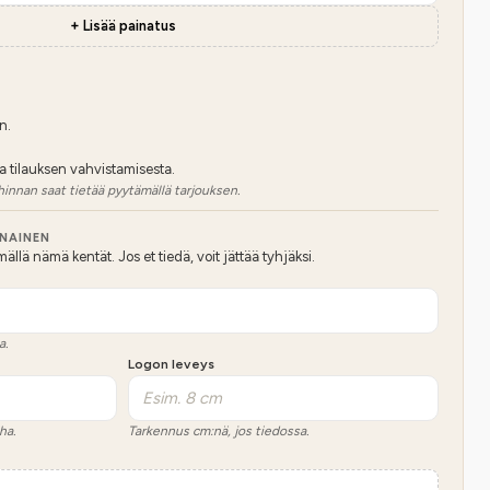
+ Lisää painatus
n.
a tilauksen vahvistamisesta.
hinnan saat tietää pyytämällä tarjouksen.
NNAINEN
lä nämä kentät. Jos et tiedä, voit jättää tyhjäksi.
a.
Logon leveys
ha.
Tarkennus cm:nä, jos tiedossa.