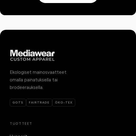
Ekologiset mainosvaatteet
omalla painatuksella tai
brodeerauksella.
GOTS
FAIRTRADE
ÖKO-TEX
TUOTTEET