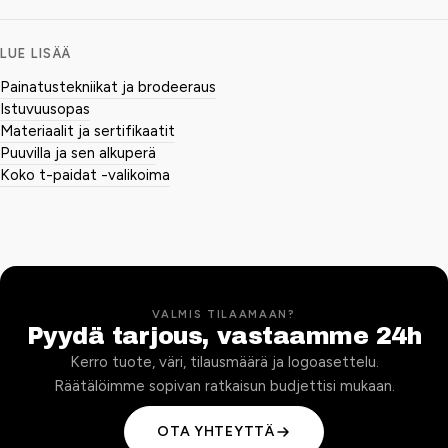
LUE LISÄÄ
Painatustekniikat ja brodeeraus
Istuvuusopas
Materiaalit ja sertifikaatit
Puuvilla ja sen alkuperä
Koko t-paidat -valikoima
VALMIS TILAAMAAN?
Pyydä tarjous, vastaamme 24h
Kerro tuote, väri, tilausmäärä ja logoasettelu.
Räätälöimme sopivan ratkaisun budjettisi mukaan.
OTA YHTEYTTÄ