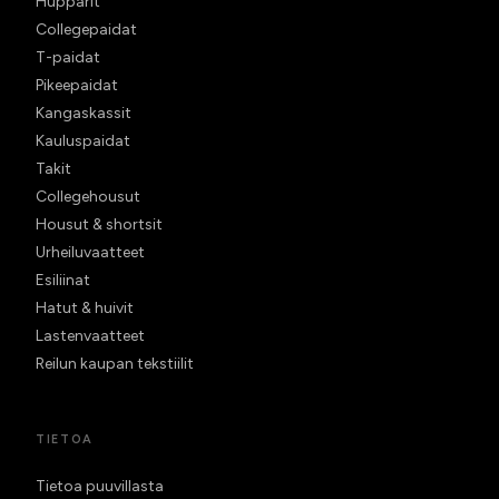
Hupparit
Collegepaidat
T-paidat
Pikeepaidat
Kangaskassit
Kauluspaidat
Takit
Collegehousut
Housut & shortsit
Urheiluvaatteet
Esiliinat
Hatut & huivit
Lastenvaatteet
Reilun kaupan tekstiilit
TIETOA
Tietoa puuvillasta