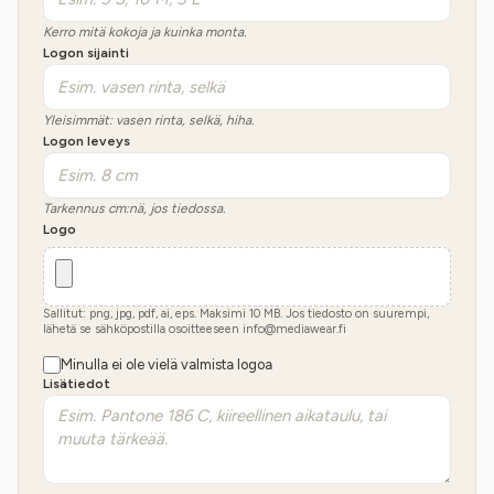
Kerro mitä kokoja ja kuinka monta.
Logon sijainti
Yleisimmät: vasen rinta, selkä, hiha.
Logon leveys
Tarkennus cm:nä, jos tiedossa.
Logo
Sallitut: png, jpg, pdf, ai, eps. Maksimi
10
MB.
Jos tiedosto on suurempi,
lähetä se sähköpostilla osoitteeseen info@mediawear.fi
Minulla ei ole vielä valmista logoa
Lisätiedot