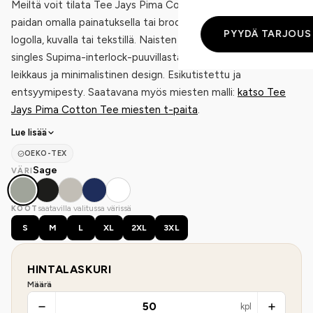
Meiltä voit tilata Tee Jays Pima Cotton Tee naisten t-
paidan omalla painatuksella tai brodeerauksella, esimerkiksi
PYYDÄ TARJOUS
logolla, kuvalla tai tekstillä. Naisten Pima Cotton -t-paita 44
singles Supima-interlock-puuvillasta (200 g/m²). Muotoiltu
leikkaus ja minimalistinen design. Esikutistettu ja
entsyymipesty. Saatavana myös miesten malli:
katso Tee
Jays Pima Cotton Tee miesten t-paita
.
Lue lisää
OEKO-TEX
Sage
VÄRI
saatavilla valitussa värissä
KOOT
S
M
L
XL
2XL
3XL
HINTALASKURI
Määrä
kpl