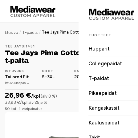
/
/
Tee Jays Pima Cotton Tee naisten t-paita
Etusivu
T-paidat
TUOTTEET
TEE JAYS
|
1451
Hupparit
Tee Jays Pima Cotton Tee naisten
t-paita
Collegepaidat
ISTUVUUS
KOOT
PAINO
MATERIAALI
Tailored Fit
S–3XL
200 g/m²
Puuvilla
T-paidat
Istuvuusopas →
Pikeepaidat
26,96 €
/kpl
(alv 0 %)
33,83 €/kpl alv 25,5 %
Kangaskassit
50 kpl · 1-väripainatus
Kauluspaidat
Takit