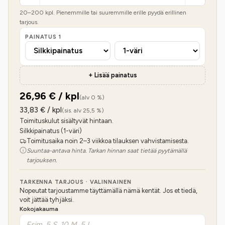
20
–
200
kpl. Pienemmille tai suuremmille erille pyydä erillinen
tarjous.
PAINATUS
1
+ Lisää painatus
26,96
€ / kpl
(alv 0 %)
33,83
€ / kpl
(sis. alv 25,5 %)
Toimituskulut sisältyvät hintaan.
Silkkipainatus (1-väri)
Toimitusaika noin 2–3 viikkoa tilauksen vahvistamisesta.
Suuntaa-antava hinta. Tarkan hinnan saat tietää pyytämällä
tarjouksen.
TARKENNA TARJOUS · VALINNAINEN
Nopeutat tarjoustamme täyttämällä nämä kentät. Jos et tiedä,
voit jättää tyhjäksi.
Kokojakauma