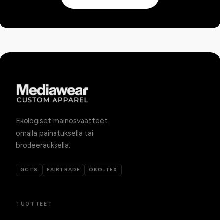
Ekologiset mainosvaatteet
omalla painatuksella tai
brodeerauksella.
GOTS
FAIRTRADE
ÖKO-TEX
TUOTTEET