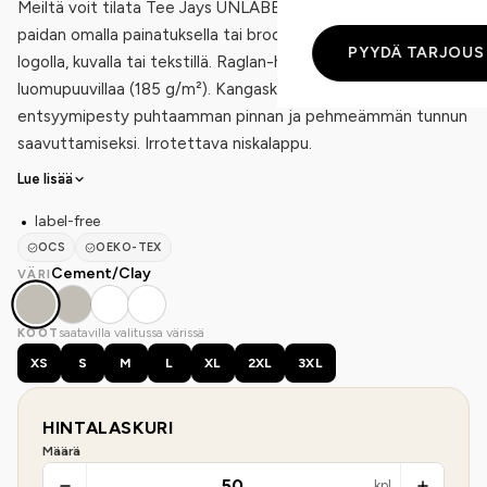
Meiltä voit tilata Tee Jays UNLABELED Baseball Tee -t-
paidan omalla painatuksella tai brodeerauksella, esimerkiksi
PYYDÄ TARJOUS
logolla, kuvalla tai tekstillä. Raglan-hihainen baseball-paita
luomupuuvillaa (185 g/m²). Kangaskaulus, esikutistettu ja
entsyymipesty puhtaamman pinnan ja pehmeämmän tunnun
saavuttamiseksi. Irrotettava niskalappu.
Lue lisää
label-free
OCS
OEKO-TEX
Cement/Clay
VÄRI
saatavilla valitussa värissä
KOOT
XS
S
M
L
XL
2XL
3XL
HINTALASKURI
Määrä
kpl