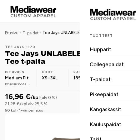
/
/
Tee Jays UNLABELED Baseball Tee t-paita
Etusivu
T-paidat
TUOTTEET
TEE JAYS
|
1170
Hupparit
Tee Jays UNLABELED Baseball
Tee t-paita
Collegepaidat
ISTUVUUS
KOOT
PAINO
MATERIAALI
Medium Fit
XS–3XL
185 g/m²
Luomupuuvilla
T-paidat
Istuvuusopas →
Pikeepaidat
16,96 €
/kpl
(alv 0 %)
21,28 €/kpl alv 25,5 %
Kangaskassit
50 kpl · 1-väripainatus
Kauluspaidat
Takit