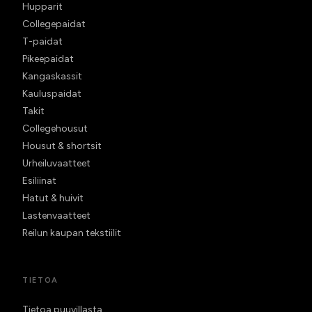
Hupparit
Collegepaidat
T-paidat
Pikeepaidat
Kangaskassit
Kauluspaidat
Takit
Collegehousut
Housut & shortsit
Urheiluvaatteet
Esiliinat
Hatut & huivit
Lastenvaatteet
Reilun kaupan tekstiilit
TIETOA
Tietoa puuvillasta