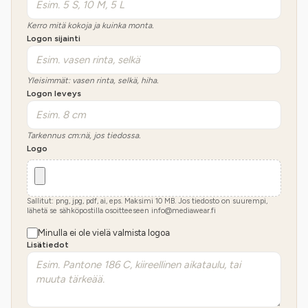
Kerro mitä kokoja ja kuinka monta.
Logon sijainti
Yleisimmät: vasen rinta, selkä, hiha.
Logon leveys
Tarkennus cm:nä, jos tiedossa.
Logo
Sallitut: png, jpg, pdf, ai, eps. Maksimi
10
MB.
Jos tiedosto on suurempi,
lähetä se sähköpostilla osoitteeseen info@mediawear.fi
Minulla ei ole vielä valmista logoa
Lisätiedot