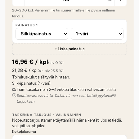
20
–
200
kpl. Pienemmille tai suuremmille erille pyydä erillinen
tarjous.
PAINATUS
1
+ Lisää painatus
16,96
€ / kpl
(alv 0 %)
21,28
€ / kpl
(sis. alv 25,5 %)
Toimituskulut sisältyvät hintaan.
Silkkipainatus (1-väri)
Toimitusaika noin 2–3 viikkoa tilauksen vahvistamisesta.
Suuntaa-antava hinta. Tarkan hinnan saat tietää pyytämällä
tarjouksen.
TARKENNA TARJOUS · VALINNAINEN
Nopeutat tarjoustamme täyttämällä nämä kentät. Jos et tiedä,
voit jättää tyhjäksi.
Kokojakauma