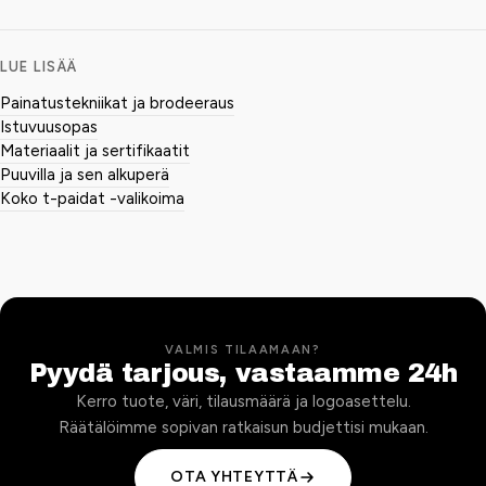
LUE LISÄÄ
Painatustekniikat ja brodeeraus
Istuvuusopas
Materiaalit ja sertifikaatit
Puuvilla ja sen alkuperä
Koko t-paidat -valikoima
VALMIS TILAAMAAN?
Pyydä tarjous, vastaamme 24h
Kerro tuote, väri, tilausmäärä ja logoasettelu.
Räätälöimme sopivan ratkaisun budjettisi mukaan.
OTA YHTEYTTÄ