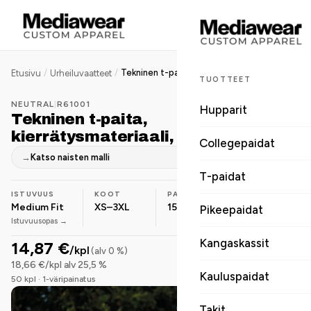
/
/
Tekninen t-paita, kierrätysmateriaali, 155g
Etusivu
Urheiluvaatteet
TUOTTEET
NEUTRAL
|
R61001
Hupparit
Tekninen t-paita,
kierrätysmateriaali, 155g
Collegepaidat
→
Katso naisten malli
T-paidat
ISTUVUUS
KOOT
PAINO
MATERIAALI
Medium Fit
XS–3XL
155 g
Polyesteri
Pikeepaidat
Istuvuusopas →
Kangaskassit
14,87 €
/kpl
(alv 0 %)
18,66 €/kpl alv 25,5 %
Kauluspaidat
50 kpl · 1-väripainatus
Takit