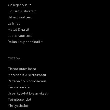
Collegehousut
Housut & shortsit
Urheiluvaatteet
Esiliinat
Hatut & huivit
Lastenvaatteet
Reilun kaupan tekstiilit
TIETOA
Tietoa puuvillasta
Materiaalit & sertifikaatit
Paitapaino & brodeeraus
Tietoa meistä
Usein kysytyt kysymykset
Toimitusehdot
Yhteystiedot