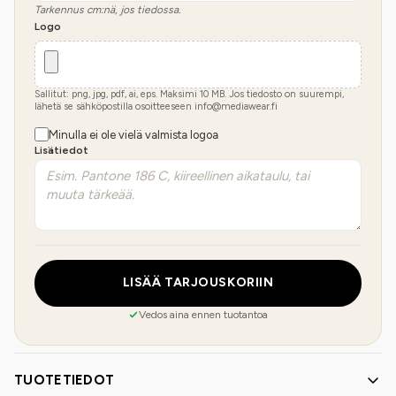
Tarkennus cm:nä, jos tiedossa.
Logo
Sallitut: png, jpg, pdf, ai, eps. Maksimi
10
MB.
Jos tiedosto on suurempi,
lähetä se sähköpostilla osoitteeseen info@mediawear.fi
Minulla ei ole vielä valmista logoa
Lisätiedot
LISÄÄ TARJOUSKORIIN
Vedos aina ennen tuotantoa
TUOTETIEDOT