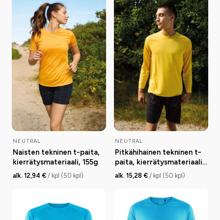
NEUTRAL
NEUTRAL
Naisten tekninen t-paita,
Pitkähihainen tekninen t-
kierrätysmateriaali, 155g
paita, kierrätysmateriaali,
155g
alk. 12,94 €
/ kpl (50 kpl)
alk. 15,28 €
/ kpl (50 kpl)