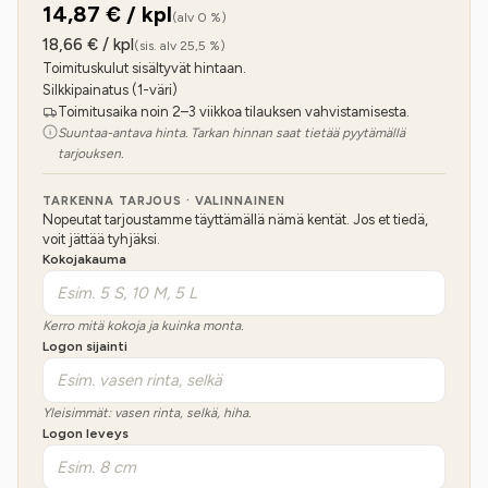
14,87
€ / kpl
(alv 0 %)
18,66
€ / kpl
(sis. alv 25,5 %)
Toimituskulut sisältyvät hintaan.
Silkkipainatus (1-väri)
Toimitusaika noin 2–3 viikkoa tilauksen vahvistamisesta.
Suuntaa-antava hinta. Tarkan hinnan saat tietää pyytämällä
tarjouksen.
TARKENNA TARJOUS · VALINNAINEN
Nopeutat tarjoustamme täyttämällä nämä kentät. Jos et tiedä,
voit jättää tyhjäksi.
Kokojakauma
Kerro mitä kokoja ja kuinka monta.
Logon sijainti
Yleisimmät: vasen rinta, selkä, hiha.
Logon leveys