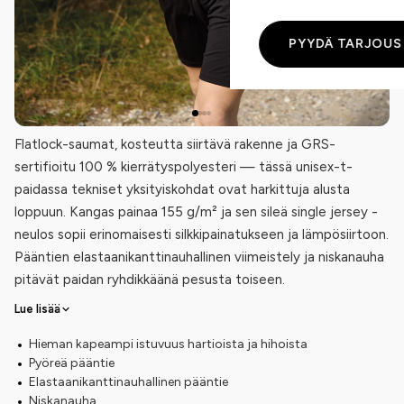
PYYDÄ TARJOUS
Flatlock-saumat, kosteutta siirtävä rakenne ja GRS-
sertifioitu 100 % kierrätyspolyesteri — tässä unisex-t-
paidassa tekniset yksityiskohdat ovat harkittuja alusta
loppuun. Kangas painaa 155 g/m² ja sen sileä single jersey -
neulos sopii erinomaisesti silkkipainatukseen ja lämpösiirtoon.
Pääntien elastaanikanttinauhallinen viimeistely ja niskanauha
pitävät paidan ryhdikkäänä pesusta toiseen.
Lue lisää
Hieman kapeampi istuvuus hartioista ja hihoista
Pyöreä pääntie
Elastaanikanttinauhallinen pääntie
Niskanauha