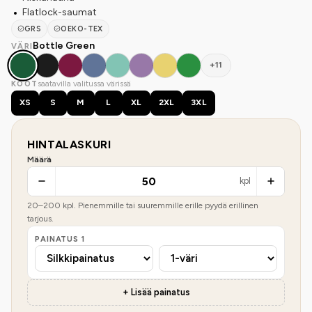
Flatlock-saumat
GRS
OEKO-TEX
Bottle Green
VÄRI
+11
saatavilla valitussa värissä
KOOT
XS
S
M
L
XL
2XL
3XL
HINTALASKURI
Määrä
kpl
20
–
200
kpl. Pienemmille tai suuremmille erille pyydä erillinen
tarjous.
PAINATUS
1
+ Lisää painatus